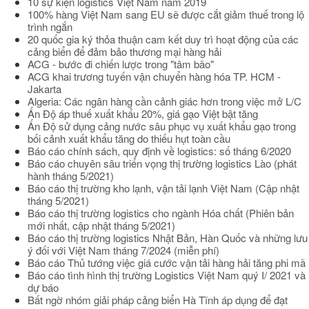
10 sự kiện logistics Việt Nam năm 2019
100% hàng Việt Nam sang EU sẽ được cắt giảm thuế trong lộ
trình ngắn
20 quốc gia ký thỏa thuận cam kết duy trì hoạt động của các
cảng biển để đảm bảo thương mại hàng hải
ACG - bước đi chiến lược trong "tâm bão"
ACG khai trương tuyến vận chuyển hàng hóa TP. HCM -
Jakarta
Algeria: Các ngân hàng cần cảnh giác hơn trong việc mở L/C
Ấn Độ áp thuế xuất khẩu 20%, giá gạo Việt bật tăng
Ấn Độ sử dụng cảng nước sâu phục vụ xuất khẩu gạo trong
bối cảnh xuất khẩu tăng do thiếu hụt toàn cầu
Báo cáo chính sách, quy định về logistics: số tháng 6/2020
Báo cáo chuyên sâu triển vọng thị trường logistics Lào (phát
hành tháng 5/2021)
Báo cáo thị trường kho lạnh, vận tải lạnh Việt Nam (Cập nhật
tháng 5/2021)
Báo cáo thị trường logistics cho ngành Hóa chất (Phiên bản
mới nhất, cập nhật tháng 5/2021)
Báo cáo thị trường logistics Nhật Bản, Hàn Quốc và những lưu
ý đối với Việt Nam tháng 7/2024 (miễn phí)
Báo cáo Thủ tướng việc giá cước vận tải hàng hải tăng phi mã
Báo cáo tình hình thị trường Logistics Việt Nam quý I/ 2021 và
dự báo
Bất ngờ nhóm giải pháp cảng biển Hà Tĩnh áp dụng để đạt