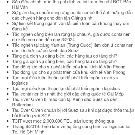
Sắp điều chỉnh mức thu phí dịch vụ tại trạm thu phí BOT Bắc
Hải Vân
Sự gián đoạn chuỗi cung ứng container có thể ảnh hưởng đến
các chuyến hàng cho đến tận Giáng sinh
Sự liên kết trong ngành vận tải biển toàn cầu không thay đổi
đáng kể
Tắc nghẽn cảng biển lan rộng tại châu Á, giá cước container
dự kiến neo cao đến quý 3/2024
Tắc nghẽn tại cảng Yantian (Trung Quốc) làm dồn ứ container
còn lớn hơn sự cố kênh đào Suez
Tăng giá dịch vụ cảng biển, các hãng tàu có tăng phí?
Tăng giá dịch vụ cảng biển, các hãng tàu có tăng phí?
Tạo động lực cho sự phát triển của khu kinh tế Vân Phong
Tạo động lực cho sự phát triển của khu kinh tế Vân Phong
Tạo mọi điều kiện thuận lợi để phát triển ngành dịch vụ
logistics
Tạo mọi điều kiện thuận lợi để phát triển ngành logistics
Tàu container lớn nhất thế giới cập cảng quốc tế Cái Mép
Tàu Ever Given bị mắc cạn tại Kênh đào Suez đã đến
Rotterdam
Tàu Ever Given chuẩn bị rời Suez sau khi đạt được thỏa thuận
bồi thường với SCA
TCIT vượt mốc 2.000.000 TEU sản lượng thông qua
Tháng 6/2019: Triển lãm về hạ tầng cảng biển và logistics tại
Tp. Hồ Chí Minh