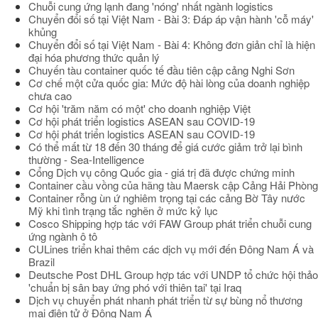
Chuỗi cung ứng lạnh đang 'nóng' nhất ngành logistics
Chuyển đổi số tại Việt Nam - Bài 3: Đáp áp vận hành 'cỗ máy'
khủng
Chuyển đổi số tại Việt Nam - Bài 4: Không đơn giản chỉ là hiện
đại hóa phương thức quản lý
Chuyến tàu container quốc tế đầu tiên cập cảng Nghi Sơn
Cơ chế một cửa quốc gia: Mức độ hài lòng của doanh nghiệp
chưa cao
Cơ hội 'trăm năm có một' cho doanh nghiệp Việt
Cơ hội phát triển logistics ASEAN sau COVID-19
Cơ hội phát triển logistics ASEAN sau COVID-19
Có thể mất từ 18 đến 30 tháng để giá cước giảm trở lại bình
thường - Sea-Intelligence
Cổng Dịch vụ công Quốc gia - giá trị đã được chứng minh
Container cầu vồng của hãng tàu Maersk cập Cảng Hải Phòng
Container rỗng ùn ứ nghiêm trọng tại các cảng Bờ Tây nước
Mỹ khi tình trạng tắc nghẽn ở mức kỷ lục
Cosco Shipping hợp tác với FAW Group phát triển chuỗi cung
ứng ngành ô tô
CULines triển khai thêm các dịch vụ mới đến Đông Nam Á và
Brazil
Deutsche Post DHL Group hợp tác với UNDP tổ chức hội thảo
'chuẩn bị sân bay ứng phó với thiên tai' tại Iraq
Dịch vụ chuyển phát nhanh phát triển từ sự bùng nổ thương
mại điện tử ở Đông Nam Á