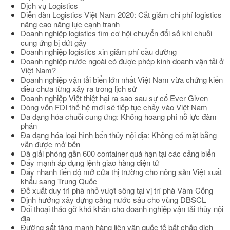
Dịch vụ Logistics
Diễn đàn Logistics Việt Nam 2020: Cắt giảm chi phí logistics
nâng cao năng lực cạnh tranh
Doanh nghiệp logistics tìm cơ hội chuyển đổi số khi chuỗi
cung ứng bị đứt gãy
Doanh nghiệp logistics xin giảm phí cầu đường
Doanh nghiệp nước ngoài có được phép kinh doanh vận tải ở
Việt Nam?
Doanh nghiệp vận tải biển lớn nhất Việt Nam vừa chứng kiến
điều chưa từng xảy ra trong lịch sử
Doanh nghiệp Việt thiệt hại ra sao sau sự cố Ever Given
Dòng vốn FDI thế hệ mới sẽ tiếp tục chảy vào Việt Nam
Đa dạng hóa chuỗi cung ứng: Không hoang phí nỗ lực đàm
phán
Đa dạng hóa loại hình bến thủy nội địa: Không có mặt bằng
vẫn được mở bến
Đã giải phóng gần 600 container quá hạn tại các cảng biển
Đẩy mạnh áp dụng lệnh giao hàng điện tử
Đẩy nhanh tiến độ mở cửa thị trường cho nông sản Việt xuất
khẩu sang Trung Quốc
Đề xuất duy trì phà nhỏ vượt sông tại vị trí phà Vàm Cống
Định hướng xây dựng cảng nước sâu cho vùng ĐBSCL
Đối thoại tháo gỡ khó khăn cho doanh nghiệp vận tải thủy nội
địa
Đường sắt tăng mạnh hàng liên vận quốc tế bất chấp dịch