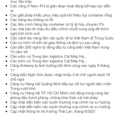
mục tiêu kép
Các cảng ở Nam Phi bị gián đoạn hoạt động bởi bạo lực diễn
ra
Các giải pháp khắc phục hiệu quả khi thiếu hụt container rỗng
Các hãng tàu không có lỗi
Các liên minh hãng tàu container có tỷ lệ hủy chuyến 5%
Các nhà bán lẻ châu Âu điều chỉnh chuỗi cung ứng để thích
nghi tình hình mới
Cận cảnh tàu hàng liên vận quốc tế từ Việt Nam đi Trung Quốc
Cần cú hích về kết nối giao thông và dịch vụ sau cảng
Cần đến 200 nghìn tỷ đồng đầu tư cảng biển Việt Nam trong
10 năm tới
Cần sớm có Trung tâm logistics Cái Mép Hạ...
Cần sớm có Trung tâm logistics Cái Mép Hạ...
Cảng Antwerp bị ảnh hưởng bởi đình công vào ngày 9 tháng
11
Cảng biển Nghi Sơn được nhập khẩu ô tô chở người dưới 16
chỗ ngồi
Cảng vụ Hàng hải Quảng Ninh tiếp tục hỗ trợ người dân miền
Trung vượt khó
Cảng vụ Hàng hải TP. Hồ Chí Minh chủ động trong công tác
phòng đấu tranh phòng, chống khai thác cát trái phép
Cập nhật diễn biến các tuyến thương mại chính và xu hướng
Cập nhật diễn biến các tuyến thương mại chính và xu hướng
Cập nhật thông tin thị trường Thái Lan, tháng 6/2021