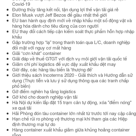
Covid-19
Đường thủy tăng kết nối, tận dụng lợi thế vận tải giá rẻ
Elon Musk vượt Jeff Bezos để giàu nhất thế giới
EU ban hành quy định mới về nhập khẩu một số động vật và
hàng hóa dành cho tiêu dùng của con người
EU thay đổi cách tiếp cận kiểm soát thực phẩm hỗn hợp nhập
khẩu
Gặp trường hợp “lạ” trong thanh toán qua L/C, doanh nghiệp
đối mặt với nguy cơ mất hàng
Giải “cơn khát” container
Giải đáp về thuế GTGT với dịch vụ môi giới vận tải quốc tế
Giảm chi phí logistics để vực dậy xuất khẩu dệt may
Giờ đây, các hãng tàu biển là 'thượng đế'
Giới thiệu sách Incoterms 2020 - Giải thích và Hướng dẫn sử
dụng (Thực tiễn và lưu ý sử dụng thông qua các tranh chấp
phổ biến)
Gỡ điểm nghẽn hạ tầng logistics
Gỡ khó cho doanh nghiệp vận tải
Hà Nội dự kiến lắp đặt 15 trạm cân tự động, xóa "điểm nóng"
xe quá tải
Hải Phòng đón tàu container lớn nhất từ trước tới nay cập cảng
Hạn chế rủi ro phòng vệ thương mại khi tham gia các Hiệp
định thương mại tự do
Hàng container xuất khẩu giảm giữa khủng hoảng container
rỗng