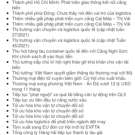
Thành phố Hồ Chí Minh: Phát triển giao thông kết nối cảng
biển
Thành phố phía Đông: Chưa thấy nói đến vai trò của logistics
Thêm nhiều giải pháp phát triển cụm cảng Cái Mép – Thị Vải
Thêm nhiều giải pháp phát triển cụm cảng Cái Mép – Thị Vải
Thị trường vận chuyển và logistics quốc tế (cập nhật tuần
27/2021)
Thị trường vận chuyển và logistics quốc tế (cập nhật Tuần
45/2021)
Thu hút hãng tàu container quốc tế đến với Cảng Nghi Sơn:
Khi chính sách đi vào thực tiễn
Thủ tướng sắp chủ trì hội nghị tháo gỡ khó khăn cho vận tải
biển
Thủ tướng: Việt Nam quyết giảm thặng dư thương mại với Mỹ
Thương mại điện tử xuyên biên giới: Cơ hội cho xuất khẩu
Thương mại song phương Việt Nam - Ấn Độ vượt 12 tỷ USD
trong 11 tháng
Tiếp tục "phạt nguội" xe quá tải bằng cân tự động trên QL5
Tiếp tục ưu tiên đầu tư cảng nước sâu
Tối ưu hóa kho vận từ chuyển đổi số
Tối ưu hóa kho vận từ chuyển đổi số
Tối ưu hóa kho vận từ chuyển đổi số
Tối ưu hóa logistics để phát triển ngành dệt may
Tôm xuất sang EU đón cơ hội mới từ EVFTA
Tổng công ty Hàng hải tiếp tục thanh lý tàu già