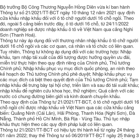
Bộ trưởng Bộ Công Thương Nguyễn Hồng Diên vừa kí ban hành
Thông tư số 21/2021/TT-BCT ngày 10 tháng 12 năm 2021 quy định
cửa khẩu nhập khẩu đối với ô tô chở người dưới 16 chỗ ngồi. Theo
đó, ngoài 5 cảng biển trước đây, ô tô dưới 16 chỗ, từ 24/11/2022
doanh nghiệp sẽ được nhập khẩu ô tô về Việt Nam qua cảng Nghi
Sơn (Thanh Hoá).
Thông tư này áp dụng đối với thương nhân nhập khẩu ô tô chở người
dưới 16 chỗ ngồi và các cơ quan, cá nhân và tổ chức có liên quan.
Tuy nhiên, Thông tư không áp dụng đối với các trường hợp: Nhập
khẩu, tạm nhập tái xuất của đối tượng được hưởng quyền ưu đãi,
miễn trừ thực hiện theo quy định riêng của Chính phủ, Thủ tướng
Chính phủ; Nhập khẩu phục vụ mục đích quốc phòng, an ninh theo
kế hoạch do Thủ tướng Chính phủ phê duyệt; Nhập khẩu phục vụ
các mục đích cá biệt theo quyết định của Thủ tướng Chính phủ; Tạm
nhập khẩu để trưng bày tại hội chợ, triển lãm và sau đó tái xuất khẩu;
nhập khẩu để nghiên cứu khoa học, thử nghiệm; Quá cảnh với các
nước có chung đường biên giới và kinh doanh chuyển khẩu.
Theo quy định của Thông tư 21/2021/TT-BCT, ô tô chở người dưới 16
chỗ ngồi chỉ được nhập khẩu về Việt Nam qua các cửa khẩu cảng
biển: Quảng Ninh (Cái Lân), Hải Phòng, Thanh Hóa (Nghi Sơn), Đà
Nẵng, Thành phố Hồ Chí Minh, Bà Rịa - Vũng Tàu. Thủ tục nhập
khẩu thực hiện theo các quy định pháp luật có liên quan.
Thông tư 21/2021/TT-BCT có hiệu lực thi hành kể từ ngày 24 tháng
01 năm 2022; thay thế Thông tư số 06/2019/TT-BCT ngày 25 tháng 3