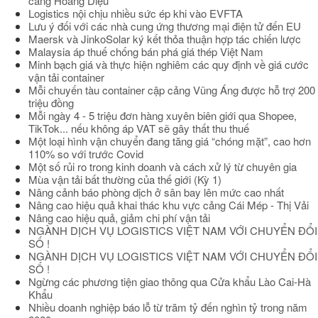
cảng Hoàng Diệu
Logistics nội chịu nhiều sức ép khi vào EVFTA
Lưu ý đối với các nhà cung ứng thương mại điện tử đến EU
Maersk và JinkoSolar ký kết thỏa thuận hợp tác chiến lược
Malaysia áp thuế chống bán phá giá thép Việt Nam
Minh bạch giá và thực hiện nghiêm các quy định về giá cước
vận tải container
Mỗi chuyến tàu container cập cảng Vũng Áng được hỗ trợ 200
triệu đồng
Mỗi ngày 4 - 5 triệu đơn hàng xuyên biên giới qua Shopee,
TikTok... nếu không áp VAT sẽ gây thất thu thuế
Một loại hình vận chuyển đang tăng giá “chóng mặt”, cao hơn
110% so với trước Covid
Một số rủi ro trong kinh doanh và cách xử lý từ chuyên gia
Mùa vận tải bất thường của thế giới (Kỳ 1)
Nâng cảnh báo phòng dịch ở sân bay lên mức cao nhất
Nâng cao hiệu quả khai thác khu vực cảng Cái Mép - Thị Vải
Nâng cao hiệu quả, giảm chi phí vận tải
NGÀNH DỊCH VỤ LOGISTICS VIỆT NAM VỚI CHUYỂN ĐỔI
SỐ !
NGÀNH DỊCH VỤ LOGISTICS VIỆT NAM VỚI CHUYỂN ĐỔI
SỐ !
Ngừng các phương tiện giao thông qua Cửa khẩu Lào Cai-Hà
Khẩu
Nhiều doanh nghiệp báo lỗ từ trăm tỷ đến nghìn tỷ trong năm