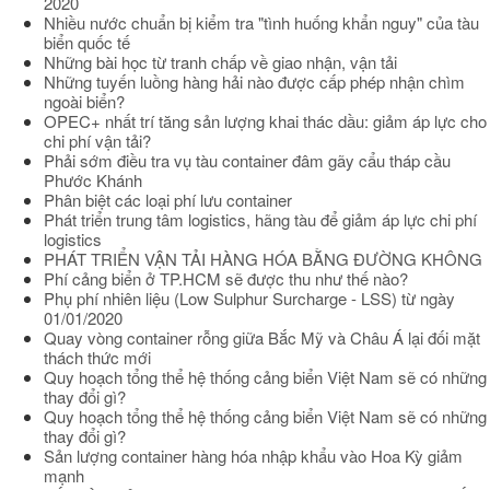
2020
Nhiều nước chuẩn bị kiểm tra "tình huống khẩn nguy" của tàu
biển quốc tế
Những bài học từ tranh chấp về giao nhận, vận tải
Những tuyến luồng hàng hải nào được cấp phép nhận chìm
ngoài biển?
OPEC+ nhất trí tăng sản lượng khai thác dầu: giảm áp lực cho
chi phí vận tải?
Phải sớm điều tra vụ tàu container đâm gãy cẩu tháp cầu
Phước Khánh
Phân biệt các loại phí lưu container
Phát triển trung tâm logistics, hãng tàu để giảm áp lực chi phí
logistics
PHÁT TRIỂN VẬN TẢI HÀNG HÓA BẰNG ĐƯỜNG KHÔNG
Phí cảng biển ở TP.HCM sẽ được thu như thế nào?
Phụ phí nhiên liệu (Low Sulphur Surcharge - LSS) từ ngày
01/01/2020
Quay vòng container rỗng giữa Bắc Mỹ và Châu Á lại đối mặt
thách thức mới
Quy hoạch tổng thể hệ thống cảng biển Việt Nam sẽ có những
thay đổi gì?
Quy hoạch tổng thể hệ thống cảng biển Việt Nam sẽ có những
thay đổi gì?
Sản lượng container hàng hóa nhập khẩu vào Hoa Kỳ giảm
mạnh