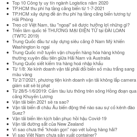
Top 10 Công ty uy tín ngành Logistics năm 2020
TP.HCM thu phí hạ tầng cảng biển từ 1-7-2021
TP.HCM xây dựng đề án thu phí hạ tầng cảng biển tương tự
Hải Phòng
Treo cờ Việt Nam, tàu "ngoại" sẽ được hưởng lợi những gì?
Triển lãm quốc tế THƯƠNG MẠI ĐIỆN TỬ tại ĐÀI LOAN
(TWTC 2019)
Trung Quốc đầu tư xây dựng siêu cảng ở Nam Mỹ khiến
Washington lo ngại
Trung Quốc mở tuyến vận chuyển hàng hóa hàng không
thường xuyên đầu tiên giữa Hải Nam và Australia
Trung Quốc siết kiểm tra hàng hoá nhập khẩu
Từ 1/8: Xe kinh doanh vận tải phải đổi biển số màu trắng sang
màu vàng
Từ 2/7/2021, phương tiện kinh doanh vận tải không lắp camera
giám sát sẽ bị phạt
Từ 28/5-1/6/2019: Cấm tàu lưu thông trên sông Hồng đoạn qua
cảng Khuyến Lương
Vận tải biển 2021 sẽ ra sao?
Vận tải biển đi châu Âu biến động thế nào sau sự cố kênh đào
Suez?
Vận tải biển lên kịch bản phục hồi hậu Covid-19
Vận tải đường sắt của New Zealand
Vì sao chưa thể “khoán gọn” nạo vét luồng hàng hải?
Vì sao Việt Nam chưa sản xuất container?