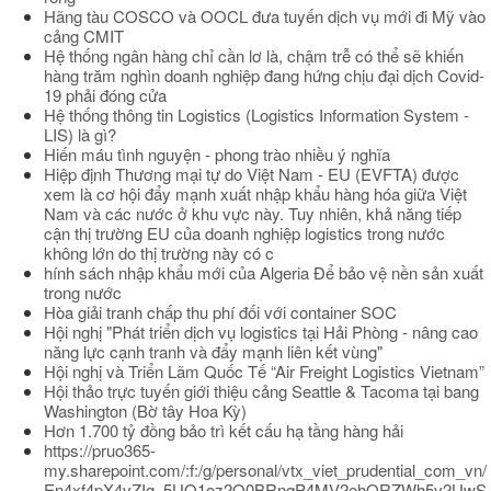
Hãng tàu COSCO và OOCL đưa tuyến dịch vụ mới đi Mỹ vào
cảng CMIT
Hệ thống ngân hàng chỉ cần lơ là, chậm trễ có thể sẽ khiến
hàng trăm nghìn doanh nghiệp đang hứng chịu đại dịch Covid-
19 phải đóng cửa
Hệ thống thông tin Logistics (Logistics Information System -
LIS) là gì?
Hiến máu tình nguyện - phong trào nhiều ý nghĩa
Hiệp định Thương mại tự do Việt Nam - EU (EVFTA) được
xem là cơ hội đẩy mạnh xuất nhập khẩu hàng hóa giữa Việt
Nam và các nước ở khu vực này. Tuy nhiên, khả năng tiếp
cận thị trường EU của doanh nghiệp logistics trong nước
không lớn do thị trường này có c
hính sách nhập khẩu mới của Algeria Để bảo vệ nền sản xuất
trong nước
Hòa giải tranh chấp thu phí đối với container SOC
Hội nghị "Phát triển dịch vụ logistics tại Hải Phòng - nâng cao
năng lực cạnh tranh và đẩy mạnh liên kết vùng"
Hội nghị và Triển Lãm Quốc Tế “Air Freight Logistics Vietnam”
Hội thảo trực tuyến giới thiệu cảng Seattle & Tacoma tại bang
Washington (Bờ tây Hoa Kỳ)
Hơn 1.700 tỷ đồng bảo trì kết cấu hạ tầng hàng hải
https://pruo365-
my.sharepoint.com/:f:/g/personal/vtx_viet_prudential_com_vn/
En4xf4pX4vZIg_5UO1oz2O0BRnqP4MV2ehQRZWh5v2UwS