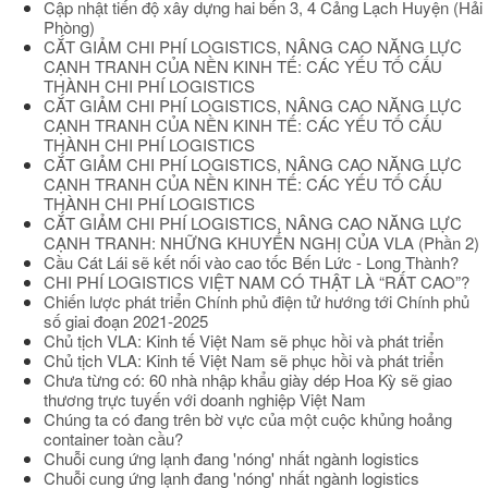
Cập nhật tiến độ xây dựng hai bến 3, 4 Cảng Lạch Huyện (Hải
Phòng)
CẮT GIẢM CHI PHÍ LOGISTICS, NÂNG CAO NĂNG LỰC
CẠNH TRANH CỦA NỀN KINH TẾ: CÁC YẾU TỐ CẤU
THÀNH CHI PHÍ LOGISTICS
CẮT GIẢM CHI PHÍ LOGISTICS, NÂNG CAO NĂNG LỰC
CẠNH TRANH CỦA NỀN KINH TẾ: CÁC YẾU TỐ CẤU
THÀNH CHI PHÍ LOGISTICS
CẮT GIẢM CHI PHÍ LOGISTICS, NÂNG CAO NĂNG LỰC
CẠNH TRANH CỦA NỀN KINH TẾ: CÁC YẾU TỐ CẤU
THÀNH CHI PHÍ LOGISTICS
CẮT GIẢM CHI PHÍ LOGISTICS, NÂNG CAO NĂNG LỰC
CẠNH TRANH: NHỮNG KHUYẾN NGHỊ CỦA VLA (Phần 2)
Cầu Cát Lái sẽ kết nối vào cao tốc Bến Lức - Long Thành?
CHI PHÍ LOGISTICS VIỆT NAM CÓ THẬT LÀ “RẤT CAO”?
Chiến lược phát triển Chính phủ điện tử hướng tới Chính phủ
số giai đoạn 2021-2025
Chủ tịch VLA: Kinh tế Việt Nam sẽ phục hồi và phát triển
Chủ tịch VLA: Kinh tế Việt Nam sẽ phục hồi và phát triển
Chưa từng có: 60 nhà nhập khẩu giày dép Hoa Kỳ sẽ giao
thương trực tuyến với doanh nghiệp Việt Nam
Chúng ta có đang trên bờ vực của một cuộc khủng hoảng
container toàn cầu?
Chuỗi cung ứng lạnh đang 'nóng' nhất ngành logistics
Chuỗi cung ứng lạnh đang 'nóng' nhất ngành logistics