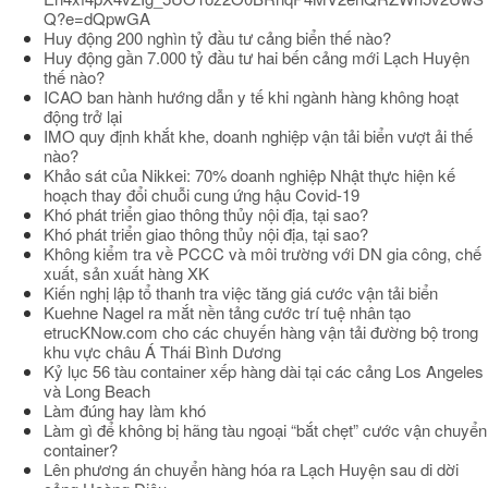
Q?e=dQpwGA
Huy động 200 nghìn tỷ đầu tư cảng biển thế nào?
Huy động gần 7.000 tỷ đầu tư hai bến cảng mới Lạch Huyện
thế nào?
ICAO ban hành hướng dẫn y tế khi ngành hàng không hoạt
động trở lại
IMO quy định khắt khe, doanh nghiệp vận tải biển vượt ải thế
nào?
Khảo sát của Nikkei: 70% doanh nghiệp Nhật thực hiện kế
hoạch thay đổi chuỗi cung ứng hậu Covid-19
Khó phát triển giao thông thủy nội địa, tại sao?
Khó phát triển giao thông thủy nội địa, tại sao?
Không kiểm tra về PCCC và môi trường với DN gia công, chế
xuất, sản xuất hàng XK
Kiến nghị lập tổ thanh tra việc tăng giá cước vận tải biển
Kuehne Nagel ra mắt nền tảng cước trí tuệ nhân tạo
etrucKNow.com cho các chuyến hàng vận tải đường bộ trong
khu vực châu Á Thái Bình Dương
Kỷ lục 56 tàu container xếp hàng dài tại các cảng Los Angeles
và Long Beach
Làm đúng hay làm khó
Làm gì để không bị hãng tàu ngoại “bắt chẹt” cước vận chuyển
container?
Lên phương án chuyển hàng hóa ra Lạch Huyện sau di dời