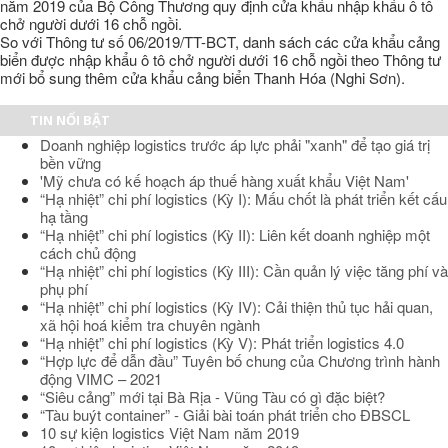
năm 2019 của Bộ Công Thương quy định cửa khẩu nhập khẩu ô tô
chở người dưới 16 chỗ ngồi.
So với Thông tư số 06/2019/TT-BCT, danh sách các cửa khẩu cảng
biển được nhập khẩu ô tô chở người dưới 16 chỗ ngồi theo Thông tư
mới bổ sung thêm cửa khẩu cảng biển Thanh Hóa (Nghi Sơn).
TIN NỔI BẬT
Doanh nghiệp logistics trước áp lực phải "xanh" để tạo giá trị
bền vững
'Mỹ chưa có kế hoạch áp thuế hàng xuất khẩu Việt Nam'
“Hạ nhiệt” chi phí logistics (Kỳ I): Mấu chốt là phát triển kết cấu
hạ tầng
“Hạ nhiệt” chi phí logistics (Kỳ II): Liên kết doanh nghiệp một
cách chủ động
“Hạ nhiệt” chi phí logistics (Kỳ III): Cần quản lý việc tăng phí và
phụ phí
“Hạ nhiệt” chi phí logistics (Kỳ IV): Cải thiện thủ tục hải quan,
xã hội hoá kiểm tra chuyên ngành
“Hạ nhiệt” chi phí logistics (Kỳ V): Phát triển logistics 4.0
“Hợp lực để dẫn đầu” Tuyên bố chung của Chương trình hành
động VIMC – 2021
“Siêu cảng” mới tại Bà Rịa - Vũng Tàu có gì đặc biệt?
“Tàu buýt container” - Giải bài toán phát triển cho ĐBSCL
10 sự kiện logistics Việt Nam năm 2019