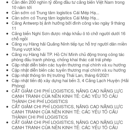
Cần đến 200 nghìn tỷ đồng đầu tư cảng biển Việt Nam trong
10 năm tới
Cần sớm có Trung tâm logistics Cái Mép Hạ...
Cần sớm có Trung tâm logistics Cái Mép Hạ...
Cảng Antwerp bị ảnh hưởng bởi đình công vào ngày 9 tháng
11
Cảng biển Nghi Sơn được nhập khẩu ô tô chở người dưới 16
chỗ ngồi
Cảng vụ Hàng hải Quảng Ninh tiếp tục hỗ trợ người dân miền
Trung vượt khó
Cảng vụ Hàng hải TP. Hồ Chí Minh chủ động trong công tác
phòng đấu tranh phòng, chống khai thác cát trái phép
Cập nhật diễn biến các tuyến thương mại chính và xu hướng
Cập nhật diễn biến các tuyến thương mại chính và xu hướng
Cập nhật thông tin thị trường Thái Lan, tháng 6/2021
Cập nhật tiến độ xây dựng hai bến 3, 4 Cảng Lạch Huyện (Hải
Phòng)
CẮT GIẢM CHI PHÍ LOGISTICS, NÂNG CAO NĂNG LỰC
CẠNH TRANH CỦA NỀN KINH TẾ: CÁC YẾU TỐ CẤU
THÀNH CHI PHÍ LOGISTICS
CẮT GIẢM CHI PHÍ LOGISTICS, NÂNG CAO NĂNG LỰC
CẠNH TRANH CỦA NỀN KINH TẾ: CÁC YẾU TỐ CẤU
THÀNH CHI PHÍ LOGISTICS
CẮT GIẢM CHI PHÍ LOGISTICS, NÂNG CAO NĂNG LỰC
CẠNH TRANH CỦA NỀN KINH TẾ: CÁC YẾU TỐ CẤU