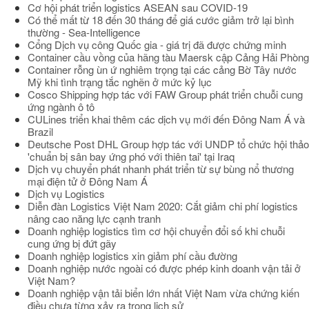
Cơ hội phát triển logistics ASEAN sau COVID-19
Có thể mất từ 18 đến 30 tháng để giá cước giảm trở lại bình
thường - Sea-Intelligence
Cổng Dịch vụ công Quốc gia - giá trị đã được chứng minh
Container cầu vồng của hãng tàu Maersk cập Cảng Hải Phòng
Container rỗng ùn ứ nghiêm trọng tại các cảng Bờ Tây nước
Mỹ khi tình trạng tắc nghẽn ở mức kỷ lục
Cosco Shipping hợp tác với FAW Group phát triển chuỗi cung
ứng ngành ô tô
CULines triển khai thêm các dịch vụ mới đến Đông Nam Á và
Brazil
Deutsche Post DHL Group hợp tác với UNDP tổ chức hội thảo
'chuẩn bị sân bay ứng phó với thiên tai' tại Iraq
Dịch vụ chuyển phát nhanh phát triển từ sự bùng nổ thương
mại điện tử ở Đông Nam Á
Dịch vụ Logistics
Diễn đàn Logistics Việt Nam 2020: Cắt giảm chi phí logistics
nâng cao năng lực cạnh tranh
Doanh nghiệp logistics tìm cơ hội chuyển đổi số khi chuỗi
cung ứng bị đứt gãy
Doanh nghiệp logistics xin giảm phí cầu đường
Doanh nghiệp nước ngoài có được phép kinh doanh vận tải ở
Việt Nam?
Doanh nghiệp vận tải biển lớn nhất Việt Nam vừa chứng kiến
điều chưa từng xảy ra trong lịch sử