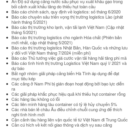
Ấn Độ sử dụng cảng nước sâu phục vụ xuất khẩu gạo trong
bối cảnh xuất khẩu tăng do thiếu hụt toàn cầu
Báo cáo chính sách, quy định về logistics: số tháng 6/2020
Báo cáo chuyên sâu triển vọng thị trường logistics Lào (phát
hành tháng 5/2021)
Báo cáo thị trường kho lạnh, vận tải lạnh Việt Nam (Cập nhật
tháng 5/2021)
Báo cáo thị trường logistics cho ngành Hóa chất (Phiên bản
mới nhất, cập nhật tháng 5/2021)
Báo cáo thị trường logistics Nhật Bản, Hàn Quốc và những lưu
ý đối với Việt Nam tháng 7/2024 (miễn phí)
Báo cáo Thủ tướng việc giá cước vận tải hàng hải tăng phi mã
Báo cáo tình hình thị trường Logistics Việt Nam quý I/ 2021 và
dự báo
Bất ngờ nhóm giải pháp cảng biển Hà Tĩnh áp dụng để đạt
mục tiêu kép
Các cảng ở Nam Phi bị gián đoạn hoạt động bởi bạo lực diễn
ra
Các giải pháp khắc phục hiệu quả khi thiếu hụt container rỗng
Các hãng tàu không có lỗi
Các liên minh hãng tàu container có tỷ lệ hủy chuyến 5%
Các nhà bán lẻ châu Âu điều chỉnh chuỗi cung ứng để thích
nghi tình hình mới
Cận cảnh tàu hàng liên vận quốc tế từ Việt Nam đi Trung Quốc
Cần cú hích về kết nối giao thông và dịch vụ sau cảng