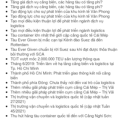
Tăng giá dịch vụ cảng biển, các hãng tàu có tăng phí?
Tăng giá dịch vụ cảng biển, các hãng tàu có tăng phí?
Tạo động lực cho sự phát triển của khu kinh tế Vân Phong
Tạo động lực cho sự phát triển của khu kinh tế Vân Phong
Tạo mọi điều kiện thuận lợi để phát triển ngành dịch vụ
logistics
Tạo mọi điều kiện thuận lợi để phát triển ngành logistics
Tàu container lớn nhất thế giới cập cảng quốc tế Cái Mép
Tàu Ever Given bị mắc cạn tại Kênh đào Suez đã đến
Rotterdam
Tàu Ever Given chuẩn bị rời Suez sau khi đạt được thỏa thuận
bồi thường với SCA
TCIT vượt mốc 2.000.000 TEU sản lượng thông qua
Tháng 6/2019: Triển lãm về hạ tầng cảng biển và logistics tại
Tp. Hồ Chí Minh
Thành phố Hồ Chí Minh: Phát triển giao thông kết nối cảng
biển
Thành phố phía Đông: Chưa thấy nói đến vai trò của logistics
Thêm nhiều giải pháp phát triển cụm cảng Cái Mép – Thị Vải
Thêm nhiều giải pháp phát triển cụm cảng Cái Mép – Thị Vải
Thị trường vận chuyển và logistics quốc tế (cập nhật tuần
27/2021)
Thị trường vận chuyển và logistics quốc tế (cập nhật Tuần
45/2021)
Thu hút hãng tàu container quốc tế đến với Cảng Nghi Sơn: