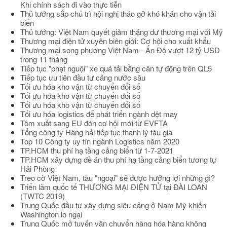
Khi chính sách đi vào thực tiễn
Thủ tướng sắp chủ trì hội nghị tháo gỡ khó khăn cho vận tải
biển
Thủ tướng: Việt Nam quyết giảm thặng dư thương mại với Mỹ
Thương mại điện tử xuyên biên giới: Cơ hội cho xuất khẩu
Thương mại song phương Việt Nam - Ấn Độ vượt 12 tỷ USD
trong 11 tháng
Tiếp tục "phạt nguội" xe quá tải bằng cân tự động trên QL5
Tiếp tục ưu tiên đầu tư cảng nước sâu
Tối ưu hóa kho vận từ chuyển đổi số
Tối ưu hóa kho vận từ chuyển đổi số
Tối ưu hóa kho vận từ chuyển đổi số
Tối ưu hóa logistics để phát triển ngành dệt may
Tôm xuất sang EU đón cơ hội mới từ EVFTA
Tổng công ty Hàng hải tiếp tục thanh lý tàu già
Top 10 Công ty uy tín ngành Logistics năm 2020
TP.HCM thu phí hạ tầng cảng biển từ 1-7-2021
TP.HCM xây dựng đề án thu phí hạ tầng cảng biển tương tự
Hải Phòng
Treo cờ Việt Nam, tàu "ngoại" sẽ được hưởng lợi những gì?
Triển lãm quốc tế THƯƠNG MẠI ĐIỆN TỬ tại ĐÀI LOAN
(TWTC 2019)
Trung Quốc đầu tư xây dựng siêu cảng ở Nam Mỹ khiến
Washington lo ngại
Trung Quốc mở tuyến vận chuyển hàng hóa hàng không