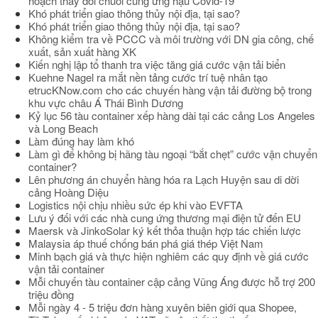
hoạch thay đổi chuỗi cung ứng hậu Covid-19
Khó phát triển giao thông thủy nội địa, tại sao?
Khó phát triển giao thông thủy nội địa, tại sao?
Không kiểm tra về PCCC và môi trường với DN gia công, chế
xuất, sản xuất hàng XK
Kiến nghị lập tổ thanh tra việc tăng giá cước vận tải biển
Kuehne Nagel ra mắt nền tảng cước trí tuệ nhân tạo
etrucKNow.com cho các chuyến hàng vận tải đường bộ trong
khu vực châu Á Thái Bình Dương
Kỷ lục 56 tàu container xếp hàng dài tại các cảng Los Angeles
và Long Beach
Làm đúng hay làm khó
Làm gì để không bị hãng tàu ngoại “bắt chẹt” cước vận chuyển
container?
Lên phương án chuyển hàng hóa ra Lạch Huyện sau di dời
cảng Hoàng Diệu
Logistics nội chịu nhiều sức ép khi vào EVFTA
Lưu ý đối với các nhà cung ứng thương mại điện tử đến EU
Maersk và JinkoSolar ký kết thỏa thuận hợp tác chiến lược
Malaysia áp thuế chống bán phá giá thép Việt Nam
Minh bạch giá và thực hiện nghiêm các quy định về giá cước
vận tải container
Mỗi chuyến tàu container cập cảng Vũng Áng được hỗ trợ 200
triệu đồng
Mỗi ngày 4 - 5 triệu đơn hàng xuyên biên giới qua Shopee,