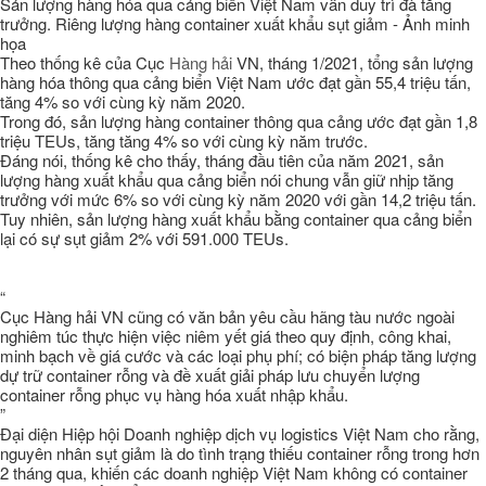
Sản lượng hàng hóa qua cảng biển Việt Nam vẫn duy trì đà tăng
trưởng. Riêng lượng hàng container xuất khẩu sụt giảm - Ảnh minh
họa
Theo thống kê của Cục
Hàng hải
VN, tháng 1/2021, tổng sản lượng
hàng hóa thông qua cảng biển Việt Nam ước đạt gần 55,4 triệu tấn,
tăng 4% so với cùng kỳ năm 2020.
Trong đó, sản lượng hàng container thông qua cảng ước đạt gần 1,8
triệu TEUs, tăng tăng 4% so với cùng kỳ năm trước.
Đáng nói, thống kê cho thấy, tháng đầu tiên của năm 2021, sản
lượng hàng xuất khẩu qua cảng biển nói chung vẫn giữ nhịp tăng
trưởng với mức 6% so với cùng kỳ năm 2020 với gần 14,2 triệu tấn.
Tuy nhiên, sản lượng hàng xuất khẩu bằng container qua cảng biển
lại có sự sụt giảm 2% với 591.000 TEUs.
“
Cục Hàng hải VN cũng có văn bản yêu cầu hãng tàu nước ngoài
nghiêm túc thực hiện việc niêm yết giá theo quy định, công khai,
minh bạch về giá cước và các loại phụ phí; có biện pháp tăng lượng
dự trữ container rỗng và đề xuất giải pháp lưu chuyển lượng
container rỗng phục vụ hàng hóa xuất nhập khẩu.
”
Đại diện Hiệp hội Doanh nghiệp dịch vụ logistics Việt Nam cho rằng,
nguyên nhân sụt giảm là do tình trạng thiếu container rỗng trong hơn
2 tháng qua, khiến các doanh nghiệp Việt Nam không có container