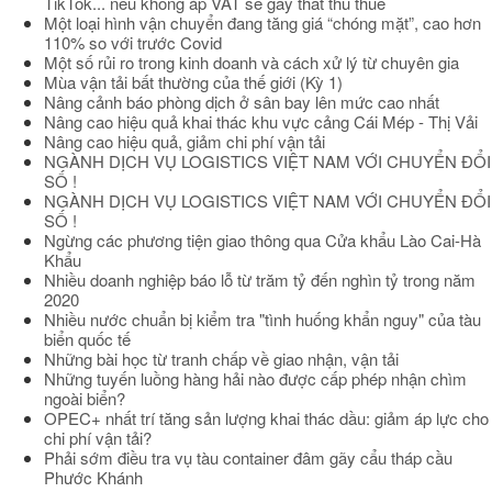
TikTok... nếu không áp VAT sẽ gây thất thu thuế
Một loại hình vận chuyển đang tăng giá “chóng mặt”, cao hơn
110% so với trước Covid
Một số rủi ro trong kinh doanh và cách xử lý từ chuyên gia
Mùa vận tải bất thường của thế giới (Kỳ 1)
Nâng cảnh báo phòng dịch ở sân bay lên mức cao nhất
Nâng cao hiệu quả khai thác khu vực cảng Cái Mép - Thị Vải
Nâng cao hiệu quả, giảm chi phí vận tải
NGÀNH DỊCH VỤ LOGISTICS VIỆT NAM VỚI CHUYỂN ĐỔI
SỐ !
NGÀNH DỊCH VỤ LOGISTICS VIỆT NAM VỚI CHUYỂN ĐỔI
SỐ !
Ngừng các phương tiện giao thông qua Cửa khẩu Lào Cai-Hà
Khẩu
Nhiều doanh nghiệp báo lỗ từ trăm tỷ đến nghìn tỷ trong năm
2020
Nhiều nước chuẩn bị kiểm tra "tình huống khẩn nguy" của tàu
biển quốc tế
Những bài học từ tranh chấp về giao nhận, vận tải
Những tuyến luồng hàng hải nào được cấp phép nhận chìm
ngoài biển?
OPEC+ nhất trí tăng sản lượng khai thác dầu: giảm áp lực cho
chi phí vận tải?
Phải sớm điều tra vụ tàu container đâm gãy cẩu tháp cầu
Phước Khánh