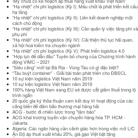
'Mỹ chưa có kế hoạch áp thuế hàng xuất khẩu Việt Nam'
“Hạ nhiệt” chi phí logistics (Kỳ I): Mấu chốt là phát triển kết cấu
hạ tầng
“Hạ nhiệt” chi phí logistics (Kỳ II): Liên kết doanh nghiệp một
cách chủ động
“Hạ nhiệt” chi phí logistics (Kỳ III): Cần quản lý việc tăng phí và
phụ phí
“Hạ nhiệt” chi phí logistics (Kỳ IV): Cải thiện thủ tục hải quan,
xã hội hoá kiểm tra chuyên ngành
“Hạ nhiệt” chi phí logistics (Kỳ V): Phát triển logistics 4.0
“Hợp lực để dẫn đầu” Tuyên bố chung của Chương trình hành
động VIMC – 2021
“Siêu cảng” mới tại Bà Rịa - Vũng Tàu có gì đặc biệt?
“Tàu buýt container” - Giải bài toán phát triển cho ĐBSCL
10 sự kiện logistics Việt Nam năm 2019
10 sự kiện logistics Việt Nam năm 2019
100% hàng Việt Nam sang EU sẽ được cắt giảm thuế trong lộ
trình ngắn
20 quốc gia ký thỏa thuận cam kết duy trì hoạt động của các
cảng biển để đảm bảo thương mại hàng hải
ACG - bước đi chiến lược trong "tâm bão"
ACG khai trương tuyến vận chuyển hàng hóa TP. HCM -
Jakarta
Algeria: Các ngân hàng cần cảnh giác hơn trong việc mở L/C
Ấn Độ áp thuế xuất khẩu 20%, giá gạo Việt bật tăng