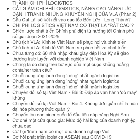
THÀNH CHI PHÍ LOGISTICS
CẮT GIẢM CHI PHÍ LOGISTICS, NÂNG CAO NĂNG LỰC
CẠNH TRANH: NHỮNG KHUYẾN NGHỊ CỦA VLA (Phần 2)
Cầu Cát Lái sẽ kết nối vào cao tốc Bến Lức - Long Thành?
CHI PHÍ LOGISTICS VIỆT NAM CÓ THẬT LÀ “RẤT CAO”?
Chiến lược phát triển Chính phủ điện tử hướng tới Chính phủ
số giai đoạn 2021-2025
Chủ tịch VLA: Kinh tế Việt Nam sẽ phục hồi và phát triển
Chủ tịch VLA: Kinh tế Việt Nam sẽ phục hồi và phát triển
Chưa từng có: 60 nhà nhập khẩu giày dép Hoa Kỳ sẽ giao
thương trực tuyến với doanh nghiệp Việt Nam
Chúng ta có đang trên bờ vực của một cuộc khủng hoảng
container toàn cầu?
Chuỗi cung ứng lạnh đang 'nóng' nhất ngành logistics
Chuỗi cung ứng lạnh đang 'nóng' nhất ngành logistics
Chuỗi cung ứng lạnh đang 'nóng' nhất ngành logistics
Chuyển đổi số tại Việt Nam - Bài 3: Đáp áp vận hành 'cỗ máy'
khủng
Chuyển đổi số tại Việt Nam - Bài 4: Không đơn giản chỉ là hiện
đại hóa phương thức quản lý
Chuyến tàu container quốc tế đầu tiên cập cảng Nghi Sơn
Cơ chế một cửa quốc gia: Mức độ hài lòng của doanh nghiệp
chưa cao
Cơ hội 'trăm năm có một' cho doanh nghiệp Việt
Cơ hội phát triển logistics ASEAN sau COVID-19