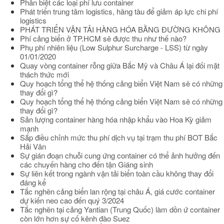
Phân biệt các loại phí lưu container
Phát triển trung tâm logistics, hãng tàu để giảm áp lực chi phí
logistics
PHÁT TRIỂN VẬN TẢI HÀNG HÓA BẰNG ĐƯỜNG KHÔNG
Phí cảng biển ở TP.HCM sẽ được thu như thế nào?
Phụ phí nhiên liệu (Low Sulphur Surcharge - LSS) từ ngày
01/01/2020
Quay vòng container rỗng giữa Bắc Mỹ và Châu Á lại đối mặt
thách thức mới
Quy hoạch tổng thể hệ thống cảng biển Việt Nam sẽ có những
thay đổi gì?
Quy hoạch tổng thể hệ thống cảng biển Việt Nam sẽ có những
thay đổi gì?
Sản lượng container hàng hóa nhập khẩu vào Hoa Kỳ giảm
mạnh
Sắp điều chỉnh mức thu phí dịch vụ tại trạm thu phí BOT Bắc
Hải Vân
Sự gián đoạn chuỗi cung ứng container có thể ảnh hưởng đến
các chuyến hàng cho đến tận Giáng sinh
Sự liên kết trong ngành vận tải biển toàn cầu không thay đổi
đáng kể
Tắc nghẽn cảng biển lan rộng tại châu Á, giá cước container
dự kiến neo cao đến quý 3/2024
Tắc nghẽn tại cảng Yantian (Trung Quốc) làm dồn ứ container
còn lớn hơn sự cố kênh đào Suez