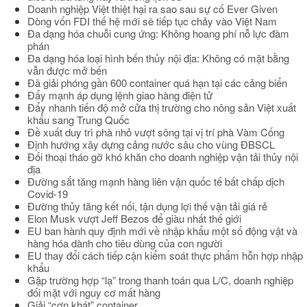
Doanh nghiệp Việt thiệt hại ra sao sau sự cố Ever Given
Dòng vốn FDI thế hệ mới sẽ tiếp tục chảy vào Việt Nam
Đa dạng hóa chuỗi cung ứng: Không hoang phí nỗ lực đàm
phán
Đa dạng hóa loại hình bến thủy nội địa: Không có mặt bằng
vẫn được mở bến
Đã giải phóng gần 600 container quá hạn tại các cảng biển
Đẩy mạnh áp dụng lệnh giao hàng điện tử
Đẩy nhanh tiến độ mở cửa thị trường cho nông sản Việt xuất
khẩu sang Trung Quốc
Đề xuất duy trì phà nhỏ vượt sông tại vị trí phà Vàm Cống
Định hướng xây dựng cảng nước sâu cho vùng ĐBSCL
Đối thoại tháo gỡ khó khăn cho doanh nghiệp vận tải thủy nội
địa
Đường sắt tăng mạnh hàng liên vận quốc tế bất chấp dịch
Covid-19
Đường thủy tăng kết nối, tận dụng lợi thế vận tải giá rẻ
Elon Musk vượt Jeff Bezos để giàu nhất thế giới
EU ban hành quy định mới về nhập khẩu một số động vật và
hàng hóa dành cho tiêu dùng của con người
EU thay đổi cách tiếp cận kiểm soát thực phẩm hỗn hợp nhập
khẩu
Gặp trường hợp “lạ” trong thanh toán qua L/C, doanh nghiệp
đối mặt với nguy cơ mất hàng
Giải “cơn khát” container