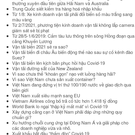
thường xuyên đầu tiên giữa Hải Nam và Australia
Trung Quốc siết kiểm tra hàng hoá nhập khẩu
Từ 1/8: Xe kinh doanh vận tải phải đổi biển số màu trắng sang
màu vàng
Từ 2/7/2021, phương tiện kinh doanh vận tải không lắp camera
giám sát sẽ bị phạt
Từ 28/5-1/6/2019: Cấm tàu lưu thông trên sông Hồng đoạn qua
cảng Khuyến Lương
Vận tải biển 2021 sẽ ra sao?
Vận tải biển đi châu Âu biến động thế nào sau sự cố kênh đào
Suez?
Vận tải biển lên kịch bản phục hồi hậu Covid-19
Vận tải đường sắt của New Zealand
Vì sao chưa thể “khoán gọn” nạo vét luồng hàng hải?
Vì sao Việt Nam chưa sản xuất container?
Việt Nam đang đứng vị trí thứ 100/190 nước về giao dịch qua
biên giới
Việt Nam xuất siêu mạnh sang EU
Vietnam Airlines công bố trả cổ tức hơn 1.418 tỷ đồng
World Bank lo ngại 'thập kỷ mất mát' vì Covid-19
Xây dựng cảng cạn ở Việt Nam phải đáp ứng những quy
chuẩn gì?
Xu hướng chuỗi cung ứng tại Đông Nam Á và giải pháp cho
các doanh nghiệp vừa và nhỏ.
Xuất khẩu bắt đầu “thấm đòn” Covid-19