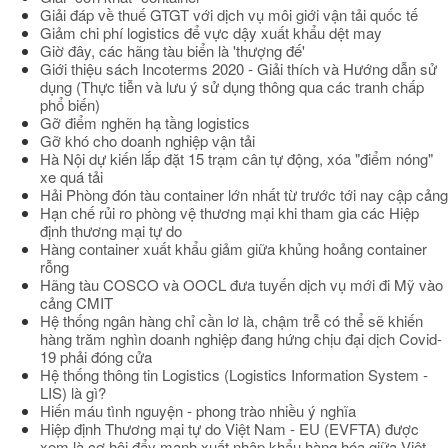
Giải đáp về thuế GTGT với dịch vụ môi giới vận tải quốc tế
Giảm chi phí logistics để vực dậy xuất khẩu dệt may
Giờ đây, các hãng tàu biển là 'thượng đế'
Giới thiệu sách Incoterms 2020 - Giải thích và Hướng dẫn sử
dụng (Thực tiễn và lưu ý sử dụng thông qua các tranh chấp
phổ biến)
Gỡ điểm nghẽn hạ tầng logistics
Gỡ khó cho doanh nghiệp vận tải
Hà Nội dự kiến lắp đặt 15 trạm cân tự động, xóa "điểm nóng"
xe quá tải
Hải Phòng đón tàu container lớn nhất từ trước tới nay cập cảng
Hạn chế rủi ro phòng vệ thương mại khi tham gia các Hiệp
định thương mại tự do
Hàng container xuất khẩu giảm giữa khủng hoảng container
rỗng
Hãng tàu COSCO và OOCL đưa tuyến dịch vụ mới đi Mỹ vào
cảng CMIT
Hệ thống ngân hàng chỉ cần lơ là, chậm trễ có thể sẽ khiến
hàng trăm nghìn doanh nghiệp đang hứng chịu đại dịch Covid-
19 phải đóng cửa
Hệ thống thông tin Logistics (Logistics Information System -
LIS) là gì?
Hiến máu tình nguyện - phong trào nhiều ý nghĩa
Hiệp định Thương mại tự do Việt Nam - EU (EVFTA) được
xem là cơ hội đẩy mạnh xuất nhập khẩu hàng hóa giữa Việt