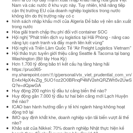
Nam và các nước ở khu vực này. Tuy nhiên, khả năng tiếp
cận thị trường EU của doanh nghiệp logistics trong nước
không lớn do thị trường này có c
hính sách nhập khẩu mới của Algeria Để bảo vệ nền sản xuất
trong nước
Hòa giải tranh chấp thu phí đối với container SOC
Hội nghị "Phát triển dịch vụ logistics tại Hải Phòng - nâng cao
năng lực cạnh tranh và đẩy mạnh liên kết vùng"
Hội nghị và Triển Lãm Quốc Tế “Air Freight Logistics Vietnam”
Hội thảo trực tuyến giới thiệu cảng Seattle & Tacoma tại bang
Washington (Bờ tây Hoa Kỳ)
Hơn 1.700 tỷ đồng bảo trì kết cấu hạ tầng hàng hải
https://pruo365-
my.sharepoint.com/:f:/g/personal/vtx_viet_prudential_com_vn/
En4xf4pX4vZIg_5UO1oz2O0BRnqP4MV2ehQRZWh5v2UwS
Q?e=dQpwGA
Huy động 200 nghìn tỷ đầu tư cảng biển thế nào?
Huy động gần 7.000 tỷ đầu tư hai bến cảng mới Lạch Huyện
thế nào?
ICAO ban hành hướng dẫn y tế khi ngành hàng không hoạt
động trở lại
IMO quy định khắt khe, doanh nghiệp vận tải biển vượt ải thế
nào?
Khảo sát của Nikkei: 70% doanh nghiệp Nhật thực hiện kế