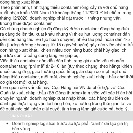
đóng hàng xuất khẩu.
Theo phản ánh, tình trạng thiếu container rỗng xảy ra với chủ hàng
xuất nhập khẩu Việt Nam từ khoảng tháng 11/2020. Đỉnh điểm trong
tháng 12/2020, doanh nghiệp phải đặt trước 1 tháng nhưng vẫn
không thuê được container.
Có những doanh nghiệp đã đăng ký được container đóng hàng đưa
ra cảng để lên tàu xuất khẩu nhưng vì thiếu hụt lượng container dẫn
đến các hãng tàu liên tục hoãn chuyến, nhiều tàu phải hoãn đến 4-5
lần (tương đương khoảng 10-15 ngày/chuyến) gây nên việc chậm trễ
đơn hàng xuất khẩu, khiến nhiều đơn hàng buộc phải hủy giao, chi
phí lưu cont ở cảng cũng tăng lên gấp bội.
Việc thiếu container còn dẫn đến tình trạng giá cước vận chuyển
container tăng “phi mã” từ 2-10 lần (tùy theo chặng, theo hãng) khiến
chuỗi cung ứng, giao thương quốc tế bị gián đoạn do một mặt chủ
hàng thiếu container, một mặt, doanh nghiệp xuất nhập khẩu chờ thời
cơ giá tốt mới xuất hàng.
Liên quan đến vấn đề này, Cục Hàng hải VN đã phối hợp với Cục
Quản lý xuất nhập khẩu (Bộ Công thương) làm việc với các Hiệp hội
chuyên ngành, doanh nghiệp xuất nhập khẩu, các hãng tàu biển để
đánh giá thực trạng vận tải hàng hóa, xu hướng trong thời gian tới và
đề xuất các giải pháp giải quyết tình trạng tăng giá cước bất hợp lý.
TIN NỔI BẬT
Doanh nghiệp logistics trước áp lực phải "xanh" để tạo giá trị
bền vững