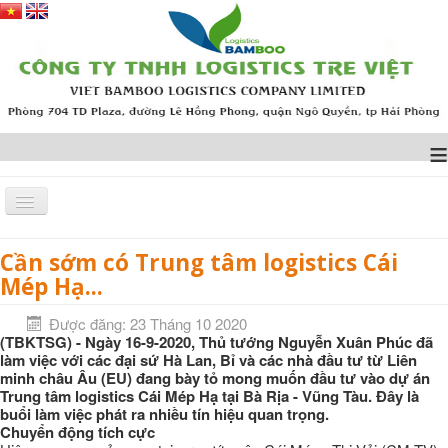
≡
Cần sớm có Trung tâm logistics Cái
Trang chủ
TIN TỨC
Cần sớm có Trung tâm logistics Cái Mép Hạ...
Mép Hạ...
Được đăng: 23 Tháng 10 2020
(TBKTSG) - Ngày 16-9-2020, Thủ tướng Nguyễn Xuân Phúc đã
làm việc với các đại sứ Hà Lan, Bỉ và các nhà đầu tư từ Liên
minh châu Âu (EU) đang bày tỏ mong muốn đầu tư vào dự án
Trung tâm logistics Cái Mép Hạ tại Bà Rịa - Vũng Tàu. Đây là
buổi làm việc phát ra nhiều tín hiệu quan trọng.
Chuyển động tích cực