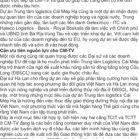
được nhiều tàu hơn.
Dự án Trung tâm logistics Cái Mép Hạ cũng là một dự án nhận được
sự quan tâm lớn của các doanh nghiệp trong và ngoài nước. Trong
những năm gần đây, lần lượt các liên danh Geleximco - ITC và
Hateco Logistics - Besix - Royal Boskalis đã làm việc với Chính phủ
và UBND tỉnh Bà Rịa-Vũng Tàu về việc triển khai dự án. Với cam kết
đầu tư của các doanh nghiệp đến từ EU, hy vọng dự án sẽ được đẩy
nhanh tiến độ và sớm đi vào hoạt động.
Cần ưu tiên nguồn lực cho CM-TV
Một nội dung cũng rất quan trọng được các Đại sứ và các doanh
nghiệp EU đề cập là họ muốn phát triển Trung tâm Logistics Cái Mép
Hạ trở thành cửa ngõ để xuất khẩu nông sản từ đồng bằng sông Cửu
Long (ĐBSCL) sang các quốc gia thuộc châu Âu.
Đại sứ Hà Lan cho rằng dự án này sẽ góp phần tăng cường hơn nữa
quan hệ hợp tác song phương lâu đời giữa Việt Nam và Hà Lan trong
lĩnh vực nông nghiệp và phát triển đường thủy nội địa ở ĐBSCL. Như
vậy, một trong những mục tiêu của dự án Trung tâm logistics Cái
Mép Hạ là hướng đến việc thúc đẩy giao thông đường thủy nội địa tại
Việt Nam, một phương thức vận tải mà Ngân hàng Thế giới cũng cho
rằng Việt Nam cần tập trung phát triển.
Đây là một mục tiêu rất hợp lý, bởi hiện nay hai cảng TCIT và TCTT
ở CM-TV đang là các bến cảng container duy nhất của Việt Nam đón
được các tuyến dịch vụ đi châu Âu, các liên minh hãng tàu cũng đã
nghiên cứu và đề xuất với Bộ Giao thông Vận tải để đưa các tàu đến