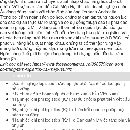
ứng được nhu cầu vận chuyển, xuất nhập khẩu hàng hóa cho cả
nước. Với sự quan tâm đến Cái Mép Hạ, thì các doanh nghiệp châu
Âu đang đồng thuận với nhận định của ông Tomaso Andreatta.
Trong bối cảnh ngân sách eo hẹp, chúng ta cần tập trung nguồn lực
cho các dự án thực sự rõ ràng và có sự đồng thuận cao từ phía các
doanh nghiệp. CM-TV đang cần thêm nhiều nguồn lực để tiếp tục
nạo vét luồng, cải thiện tính kết nối, xây dựng trung tâm logistics và
cả các bến cảng mới. Nếu cần rót vốn cải thiện hạ tầng ở ĐBSCL để
phục vụ hàng hóa xuất nhập khẩu, chúng ta có thể tập trung vào
mạng lưới đường thủy nội địa, mạng lưới mà theo quan điểm của
Ngân hàng Thế giới là hiện đang trong tình trạng thiếu đầu tư trầm
trọng (2).
Link gốc bài viết: https://www.thesaigontimes.vn/308579/can-som-
co-trung-tam-logistics-cai-mep-ha.html
TIN NỔI BẬT
Doanh nghiệp logistics trước áp lực phải "xanh" để tạo giá trị
bền vững
'Mỹ chưa có kế hoạch áp thuế hàng xuất khẩu Việt Nam'
“Hạ nhiệt” chi phí logistics (Kỳ I): Mấu chốt là phát triển kết cấu
hạ tầng
“Hạ nhiệt” chi phí logistics (Kỳ II): Liên kết doanh nghiệp một
cách chủ động
“Hạ nhiệt” chi phí logistics (Kỳ III): Cần quản lý việc tăng phí và
phụ phí