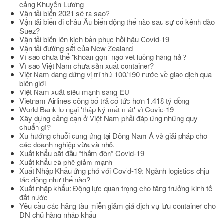
cảng Khuyến Lương
Vận tải biển 2021 sẽ ra sao?
Vận tải biển đi châu Âu biến động thế nào sau sự cố kênh đào
Suez?
Vận tải biển lên kịch bản phục hồi hậu Covid-19
Vận tải đường sắt của New Zealand
Vì sao chưa thể “khoán gọn” nạo vét luồng hàng hải?
Vì sao Việt Nam chưa sản xuất container?
Việt Nam đang đứng vị trí thứ 100/190 nước về giao dịch qua
biên giới
Việt Nam xuất siêu mạnh sang EU
Vietnam Airlines công bố trả cổ tức hơn 1.418 tỷ đồng
World Bank lo ngại 'thập kỷ mất mát' vì Covid-19
Xây dựng cảng cạn ở Việt Nam phải đáp ứng những quy
chuẩn gì?
Xu hướng chuỗi cung ứng tại Đông Nam Á và giải pháp cho
các doanh nghiệp vừa và nhỏ.
Xuất khẩu bắt đầu “thấm đòn” Covid-19
Xuất khẩu cà phê giảm mạnh
Xuất Nhập Khẩu ứng phó với Covid-19: Ngành logistics chịu
tác động như thế nào?
Xuất nhập khẩu: Động lực quan trọng cho tăng trưởng kinh tế
đất nước
Yêu cầu các hãng tàu miễn giảm giá dịch vụ lưu container cho
DN chủ hàng nhập khẩu