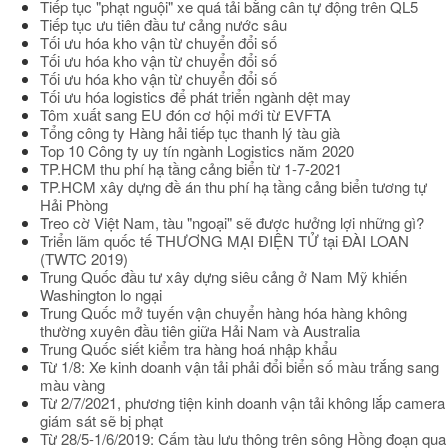
Tiếp tục "phạt nguội" xe quá tải bằng cân tự động trên QL5
Tiếp tục ưu tiên đầu tư cảng nước sâu
Tối ưu hóa kho vận từ chuyển đổi số
Tối ưu hóa kho vận từ chuyển đổi số
Tối ưu hóa kho vận từ chuyển đổi số
Tối ưu hóa logistics để phát triển ngành dệt may
Tôm xuất sang EU đón cơ hội mới từ EVFTA
Tổng công ty Hàng hải tiếp tục thanh lý tàu già
Top 10 Công ty uy tín ngành Logistics năm 2020
TP.HCM thu phí hạ tầng cảng biển từ 1-7-2021
TP.HCM xây dựng đề án thu phí hạ tầng cảng biển tương tự
Hải Phòng
Treo cờ Việt Nam, tàu "ngoại" sẽ được hưởng lợi những gì?
Triển lãm quốc tế THƯƠNG MẠI ĐIỆN TỬ tại ĐÀI LOAN
(TWTC 2019)
Trung Quốc đầu tư xây dựng siêu cảng ở Nam Mỹ khiến
Washington lo ngại
Trung Quốc mở tuyến vận chuyển hàng hóa hàng không
thường xuyên đầu tiên giữa Hải Nam và Australia
Trung Quốc siết kiểm tra hàng hoá nhập khẩu
Từ 1/8: Xe kinh doanh vận tải phải đổi biển số màu trắng sang
màu vàng
Từ 2/7/2021, phương tiện kinh doanh vận tải không lắp camera
giám sát sẽ bị phạt
Từ 28/5-1/6/2019: Cấm tàu lưu thông trên sông Hồng đoạn qua