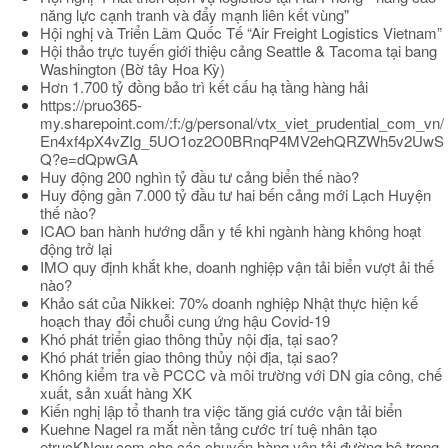
năng lực cạnh tranh và đẩy mạnh liên kết vùng"
Hội nghị và Triển Lãm Quốc Tế “Air Freight Logistics Vietnam”
Hội thảo trực tuyến giới thiệu cảng Seattle & Tacoma tại bang
Washington (Bờ tây Hoa Kỳ)
Hơn 1.700 tỷ đồng bảo trì kết cấu hạ tầng hàng hải
https://pruo365-
my.sharepoint.com/:f:/g/personal/vtx_viet_prudential_com_vn/
En4xf4pX4vZIg_5UO1oz2O0BRnqP4MV2ehQRZWh5v2UwS
Q?e=dQpwGA
Huy động 200 nghìn tỷ đầu tư cảng biển thế nào?
Huy động gần 7.000 tỷ đầu tư hai bến cảng mới Lạch Huyện
thế nào?
ICAO ban hành hướng dẫn y tế khi ngành hàng không hoạt
động trở lại
IMO quy định khắt khe, doanh nghiệp vận tải biển vượt ải thế
nào?
Khảo sát của Nikkei: 70% doanh nghiệp Nhật thực hiện kế
hoạch thay đổi chuỗi cung ứng hậu Covid-19
Khó phát triển giao thông thủy nội địa, tại sao?
Khó phát triển giao thông thủy nội địa, tại sao?
Không kiểm tra về PCCC và môi trường với DN gia công, chế
xuất, sản xuất hàng XK
Kiến nghị lập tổ thanh tra việc tăng giá cước vận tải biển
Kuehne Nagel ra mắt nền tảng cước trí tuệ nhân tạo
etrucKNow.com cho các chuyến hàng vận tải đường bộ trong