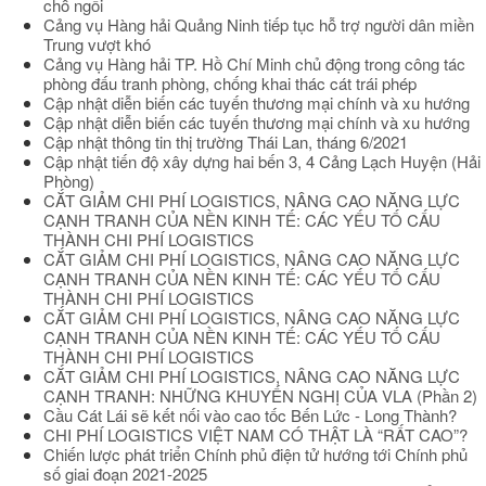
chỗ ngồi
Cảng vụ Hàng hải Quảng Ninh tiếp tục hỗ trợ người dân miền
Trung vượt khó
Cảng vụ Hàng hải TP. Hồ Chí Minh chủ động trong công tác
phòng đấu tranh phòng, chống khai thác cát trái phép
Cập nhật diễn biến các tuyến thương mại chính và xu hướng
Cập nhật diễn biến các tuyến thương mại chính và xu hướng
Cập nhật thông tin thị trường Thái Lan, tháng 6/2021
Cập nhật tiến độ xây dựng hai bến 3, 4 Cảng Lạch Huyện (Hải
Phòng)
CẮT GIẢM CHI PHÍ LOGISTICS, NÂNG CAO NĂNG LỰC
CẠNH TRANH CỦA NỀN KINH TẾ: CÁC YẾU TỐ CẤU
THÀNH CHI PHÍ LOGISTICS
CẮT GIẢM CHI PHÍ LOGISTICS, NÂNG CAO NĂNG LỰC
CẠNH TRANH CỦA NỀN KINH TẾ: CÁC YẾU TỐ CẤU
THÀNH CHI PHÍ LOGISTICS
CẮT GIẢM CHI PHÍ LOGISTICS, NÂNG CAO NĂNG LỰC
CẠNH TRANH CỦA NỀN KINH TẾ: CÁC YẾU TỐ CẤU
THÀNH CHI PHÍ LOGISTICS
CẮT GIẢM CHI PHÍ LOGISTICS, NÂNG CAO NĂNG LỰC
CẠNH TRANH: NHỮNG KHUYẾN NGHỊ CỦA VLA (Phần 2)
Cầu Cát Lái sẽ kết nối vào cao tốc Bến Lức - Long Thành?
CHI PHÍ LOGISTICS VIỆT NAM CÓ THẬT LÀ “RẤT CAO”?
Chiến lược phát triển Chính phủ điện tử hướng tới Chính phủ
số giai đoạn 2021-2025