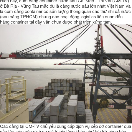
Hiện nay, cụm cảng container nước sâu Cái Mép - Thị Vải (CM-TV)
ở Bà Rịa - Vũng Tàu mặc dù là cảng nước sâu lớn nhất Việt Nam và
là cụm cảng container có sản lượng thông quan cao thứ nhì cả nước
(sau cảng TPHCM) nhưng các hoạt động logistics liên quan đến
hàng container tại đây vẫn chưa được phát triển xứng tầm.
Các cảng tại CM-TV chủ yếu cung cấp dịch vụ xếp dỡ container qua
cầu tàu, còn các dịch vụ giá trị gia tăng khác như lưu trữ hàng hóa,