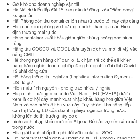
Gỡ khó cho doanh nghiệp vận tải
Hà Nội dự kiến lắp đặt 15 trạm cân tự động, xóa "điểm nóng"
xe quá tải
Hải Phòng đón tàu container lớn nhất từ trước tới nay cập cảng
Hạn chế rủi ro phòng vệ thương mại khi tham gia các Hiệp
định thương mại tự do
Hàng container xuất khẩu giảm giữa khủng hoảng container
rỗng
Hãng tàu COSCO và OOCL đưa tuyến dịch vụ mới đi Mỹ vào
cảng CMIT
Hệ thống ngân hàng chỉ cần lơ là, chậm trễ có thể sẽ khiến
hàng trăm nghìn doanh nghiệp đang hứng chịu đại dịch Covid-
19 phải đóng cửa
Hệ thống thông tin Logistics (Logistics Information System -
LIS) là gì?
Hiến máu tình nguyện - phong trào nhiều ý nghĩa
Hiệp định Thương mại tự do Việt Nam - EU (EVFTA) được
xem là cơ hội đẩy mạnh xuất nhập khẩu hàng hóa giữa Việt
Nam và các nước ở khu vực này. Tuy nhiên, khả năng tiếp
cận thị trường EU của doanh nghiệp logistics trong nước
không lớn do thị trường này có c
hính sách nhập khẩu mới của Algeria Để bảo vệ nền sản xuất
trong nước
Hòa giải tranh chấp thu phí đối với container SOC
Hội nghị "Phát triển dịch vụ logistics tại Hải Phòng - nâng cao