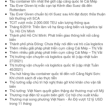
Tàu container lớn nhất thế giới cập cảng quốc tế Cái Mép
Tàu Ever Given bị mắc cạn tại Kênh đào Suez đã đến
Rotterdam
Tàu Ever Given chuẩn bị rời Suez sau khi đạt được thỏa thuận
bồi thường với SCA
TCIT vượt mốc 2.000.000 TEU sản lượng thông qua
Tháng 6/2019: Triển lãm về hạ tầng cảng biển và logistics tại
Tp. Hồ Chí Minh
Thành phố Hồ Chí Minh: Phát triển giao thông kết nối cảng
biển
Thành phố phía Đông: Chưa thấy nói đến vai trò của logistics
Thêm nhiều giải pháp phát triển cụm cảng Cái Mép – Thị Vải
Thêm nhiều giải pháp phát triển cụm cảng Cái Mép – Thị Vải
Thị trường vận chuyển và logistics quốc tế (cập nhật tuần
27/2021)
Thị trường vận chuyển và logistics quốc tế (cập nhật Tuần
45/2021)
Thu hút hãng tàu container quốc tế đến với Cảng Nghi Sơn:
Khi chính sách đi vào thực tiễn
Thủ tướng sắp chủ trì hội nghị tháo gỡ khó khăn cho vận tải
biển
Thủ tướng: Việt Nam quyết giảm thặng dư thương mại với Mỹ
Thương mại điện tử xuyên biên giới: Cơ hội cho xuất khẩu
Thương mại song phương Việt Nam - Ấn Độ vượt 12 tỷ USD
trong 11 tháng