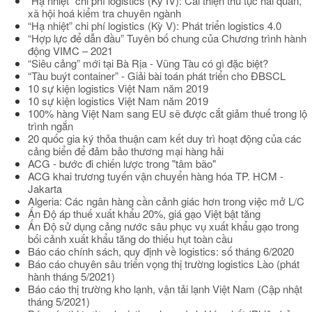
“Hạ nhiệt” chi phí logistics (Kỳ IV): Cải thiện thủ tục hải quan,
xã hội hoá kiểm tra chuyên ngành
“Hạ nhiệt” chi phí logistics (Kỳ V): Phát triển logistics 4.0
“Hợp lực để dẫn đầu” Tuyên bố chung của Chương trình hành
động VIMC – 2021
“Siêu cảng” mới tại Bà Rịa - Vũng Tàu có gì đặc biệt?
“Tàu buýt container” - Giải bài toán phát triển cho ĐBSCL
10 sự kiện logistics Việt Nam năm 2019
10 sự kiện logistics Việt Nam năm 2019
100% hàng Việt Nam sang EU sẽ được cắt giảm thuế trong lộ
trình ngắn
20 quốc gia ký thỏa thuận cam kết duy trì hoạt động của các
cảng biển để đảm bảo thương mại hàng hải
ACG - bước đi chiến lược trong "tâm bão"
ACG khai trương tuyến vận chuyển hàng hóa TP. HCM -
Jakarta
Algeria: Các ngân hàng cần cảnh giác hơn trong việc mở L/C
Ấn Độ áp thuế xuất khẩu 20%, giá gạo Việt bật tăng
Ấn Độ sử dụng cảng nước sâu phục vụ xuất khẩu gạo trong
bối cảnh xuất khẩu tăng do thiếu hụt toàn cầu
Báo cáo chính sách, quy định về logistics: số tháng 6/2020
Báo cáo chuyên sâu triển vọng thị trường logistics Lào (phát
hành tháng 5/2021)
Báo cáo thị trường kho lạnh, vận tải lạnh Việt Nam (Cập nhật
tháng 5/2021)