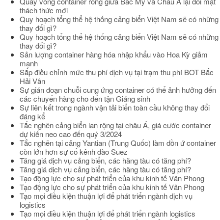
Quay vòng container rỗng giữa Bắc Mỹ và Châu Á lại đối mặt
thách thức mới
Quy hoạch tổng thể hệ thống cảng biển Việt Nam sẽ có những
thay đổi gì?
Quy hoạch tổng thể hệ thống cảng biển Việt Nam sẽ có những
thay đổi gì?
Sản lượng container hàng hóa nhập khẩu vào Hoa Kỳ giảm
mạnh
Sắp điều chỉnh mức thu phí dịch vụ tại trạm thu phí BOT Bắc
Hải Vân
Sự gián đoạn chuỗi cung ứng container có thể ảnh hưởng đến
các chuyến hàng cho đến tận Giáng sinh
Sự liên kết trong ngành vận tải biển toàn cầu không thay đổi
đáng kể
Tắc nghẽn cảng biển lan rộng tại châu Á, giá cước container
dự kiến neo cao đến quý 3/2024
Tắc nghẽn tại cảng Yantian (Trung Quốc) làm dồn ứ container
còn lớn hơn sự cố kênh đào Suez
Tăng giá dịch vụ cảng biển, các hãng tàu có tăng phí?
Tăng giá dịch vụ cảng biển, các hãng tàu có tăng phí?
Tạo động lực cho sự phát triển của khu kinh tế Vân Phong
Tạo động lực cho sự phát triển của khu kinh tế Vân Phong
Tạo mọi điều kiện thuận lợi để phát triển ngành dịch vụ
logistics
Tạo mọi điều kiện thuận lợi để phát triển ngành logistics