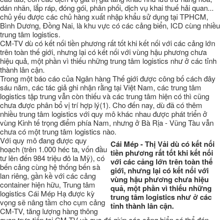
dán nhãn, lắp ráp, đóng gói, phân phối, dịch vụ khai thuế hải quan...
chủ yếu được các chủ hàng xuất nhập khẩu sử dụng tại TPHCM,
Bình Dương, Đồng Nai, là khu vực có các cảng biển, ICD cùng nhiều
trung tâm logistics.
CM-TV dù có kết nối tiền phương rất tốt khi kết nối với các cảng lớn
trên toàn thế giới, nhưng lại có kết nối với vùng hậu phương chưa
hiệu quả, một phần vì thiếu những trung tâm logistics như ở các tỉnh
thành lân cận.
Trong một báo cáo của Ngân hàng Thế giới được công bố cách đây
sáu năm, các tác giả ghi nhận rằng tại Việt Nam, các trung tâm
logistics tập trung vẫn còn thiếu và các trung tâm hiện có thì cũng
chưa được phân bổ vị trí hợp lý(1). Cho đến nay, dù đã có thêm
nhiều trung tâm logistics với quy mô khác nhau được phát triển ở
vùng Kinh tế trọng điểm phía Nam, nhưng ở Bà Rịa - Vũng Tàu vẫn
chưa có một trung tâm logistics nào.
Với quy mô đang được quy
Cái Mép - Thị Vải dù có kết nối
hoạch (trên 1.000 héc ta, vốn đầu
tiền phương rất tốt khi kết nối
tư lên đến 984 triệu đô la Mỹ), có
với các cảng lớn trên toàn thế
bến cảng cùng hệ thống bến sà
giới, nhưng lại có kết nối với
lan riêng, gần kề với các cảng
vùng hậu phương chưa hiệu
container hiện hữu, Trung tâm
quả, một phần vì thiếu những
logistics Cái Mép Hạ được kỳ
trung tâm logistics như ở các
vọng sẽ nâng tầm cho cụm cảng
tỉnh thành lân cận.
CM-TV, tăng lượng hàng thông
quan trực tiếp tại CM-TV và qua đó giúp các cảng biển có thể đón