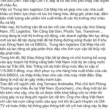
199.000 DWT vào cập CM-TV, đây là cỡ tàu chủ yếu chạy các tuyến
đi châu Âu.
Việc có Trung tâm logistics Cái Mép Hạ sẽ giúp cho các nhà xuất
khẩu có thêm lựa chọn về lưu trữ hàng hóa, đóng gói, phân loại, đảm
bảo chất lượng sản phẩm khi xuất khẩu đi các thị trường như châu
Âu và Mỹ.
Hiện nay, thị trường vận tải sà lan với các nhà cung cấp như Giang
Nam, ITC Logistics, Tân Cảng Sài Gòn, Phước Tạo, Transimex...
cũng đang là một thị trường sôi động, các doanh nghiệp liên tục đóng
mới sà lan để tận dụng triệt để hệ thống đường sông thuận lợi ở khu
vực Đông Nam bộ và ĐBSCL. Trung tâm logistics Cái Mép Hạ với
bến sà lan riêng sẽ góp phần thúc đẩy cho lĩnh vực vận tải thủy nội
địa phát triển.
Trong khi đó, Bộ Giao thông Vận tải lại đang có chủ trương bổ sung
vào quy hoạch hệ thống cảng biển Việt Nam một dự án cảng nước
sâu tại Trần Đề, Sóc Trăng với dự kiến tổng mức đầu tư xấp xỉ
115.000 tỉ đồng, mục đích phục vụ cho hàng hóa xuất khẩu của các
tỉnh ĐBSCL và nhập khẩu than cho các nhà máy nhiệt điện. Đây
đang là một dự án gây nhiều tranh luận.
Trao đổi với người viết, ông Tomaso Andreatta, Phó chủ tịch Phòng
Thương mại châu Âu tại Việt Nam (Eurocham), cho rằng một dự án
tốn kém như vậy, cho dù có được triển khai bằng vốn tư nhân thì
cũng gây ra sự lãng phí nguồn lực rất lớn. Ông cho rằng Việt Nam
chỉ cần hai cụm cảng nước sâu quy mô lớn là Lạch Huyện và CM-
TV và hoàn thiện hệ thống giao thông kết nối với hai cảng này là đáp