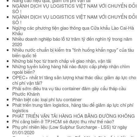
Nâng cao hiệu quả, giảm chi phí vận tải
NGÀNH DỊCH VỤ LOGISTICS VIỆT NAM VỚI CHUYỂN ĐỔI
SỐ !
NGÀNH DỊCH VỤ LOGISTICS VIỆT NAM VỚI CHUYỂN ĐỔI
SỐ !
Ngừng các phương tiện giao thông qua Cửa khẩu Lào Cai-Hà
Khẩu
Nhiều doanh nghiệp báo lỗ từ trăm tỷ đến nghìn tỷ trong năm
2020
Nhiều nước chuẩn bị kiểm tra "tình huống khẩn nguy" của tàu
biển quốc tế
Những bài học từ tranh chấp về giao nhận, vận tải
Những tuyến luồng hàng hải nào được cấp phép nhận chìm
ngoài biển?
OPEC+ nhất trí tăng sản lượng khai thác dầu: giảm áp lực cho
chi phí vận tải?
Phải sớm điều tra vụ tàu container đâm gãy cẩu tháp cầu
Phước Khánh
Phân biệt các loại phí lưu container
Phát triển trung tâm logistics, hãng tàu để giảm áp lực chi phí
logistics
PHÁT TRIỂN VẬN TẢI HÀNG HÓA BẰNG ĐƯỜNG KHÔNG
Phí cảng biển ở TP.HCM sẽ được thu như thế nào?
Phụ phí nhiên liệu (Low Sulphur Surcharge - LSS) từ ngày
01/01/2020