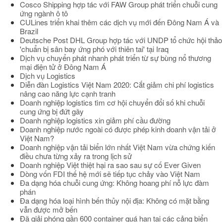
Cosco Shipping hợp tác với FAW Group phát triển chuỗi cung
ứng ngành ô tô
CULines triển khai thêm các dịch vụ mới đến Đông Nam Á và
Brazil
Deutsche Post DHL Group hợp tác với UNDP tổ chức hội thảo
'chuẩn bị sân bay ứng phó với thiên tai' tại Iraq
Dịch vụ chuyển phát nhanh phát triển từ sự bùng nổ thương
mại điện tử ở Đông Nam Á
Dịch vụ Logistics
Diễn đàn Logistics Việt Nam 2020: Cắt giảm chi phí logistics
nâng cao năng lực cạnh tranh
Doanh nghiệp logistics tìm cơ hội chuyển đổi số khi chuỗi
cung ứng bị đứt gãy
Doanh nghiệp logistics xin giảm phí cầu đường
Doanh nghiệp nước ngoài có được phép kinh doanh vận tải ở
Việt Nam?
Doanh nghiệp vận tải biển lớn nhất Việt Nam vừa chứng kiến
điều chưa từng xảy ra trong lịch sử
Doanh nghiệp Việt thiệt hại ra sao sau sự cố Ever Given
Dòng vốn FDI thế hệ mới sẽ tiếp tục chảy vào Việt Nam
Đa dạng hóa chuỗi cung ứng: Không hoang phí nỗ lực đàm
phán
Đa dạng hóa loại hình bến thủy nội địa: Không có mặt bằng
vẫn được mở bến
Đã giải phóng gần 600 container quá hạn tại các cảng biển