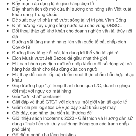
Đẩy mạnh áp dụng lệnh giao hàng điện tử
Đẩy nhanh tiến độ mở cửa thị trường cho nông sản Việt xuất
khẩu sang Trung Quốc
Đề xuất duy trì phà nhỏ vượt sông tại vị trí phà Vàm Cống
Định hướng xây dựng cảng nước sâu cho vùng ĐBSCL
Đối thoại tháo gỡ khó khăn cho doanh nghiệp vận tải thủy nội
địa
Đường sắt tăng mạnh hàng liên vận quốc tế bất chấp dịch
Covid-19
Đường thủy tăng kết nối, tận dụng lợi thế vận tải giá rẻ
Elon Musk vượt Jeff Bezos để giàu nhất thế giới
EU ban hành quy định mới về nhập khẩu một số động vật và
hàng hóa dành cho tiêu dùng của con người
EU thay đổi cách tiếp cận kiểm soát thực phẩm hỗn hợp nhập
khẩu
Gặp trường hợp “lạ” trong thanh toán qua L/C, doanh nghiệp
đối mặt với nguy cơ mất hàng
Giải “cơn khát” container
Giải đáp về thuế GTGT với dịch vụ môi giới vận tải quốc tế
Giảm chi phí logistics để vực dậy xuất khẩu dệt may
Giờ đây, các hãng tàu biển là 'thượng đế'
Giới thiệu sách Incoterms 2020 - Giải thích và Hướng dẫn sử
dụng (Thực tiễn và lưu ý sử dụng thông qua các tranh chấp
phổ biến)
Gỡ điểm nghẽn hạ tầng logistics