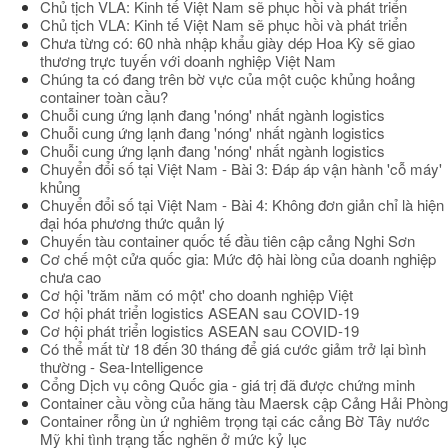
Chủ tịch VLA: Kinh tế Việt Nam sẽ phục hồi và phát triển
Chủ tịch VLA: Kinh tế Việt Nam sẽ phục hồi và phát triển
Chưa từng có: 60 nhà nhập khẩu giày dép Hoa Kỳ sẽ giao
thương trực tuyến với doanh nghiệp Việt Nam
Chúng ta có đang trên bờ vực của một cuộc khủng hoảng
container toàn cầu?
Chuỗi cung ứng lạnh đang 'nóng' nhất ngành logistics
Chuỗi cung ứng lạnh đang 'nóng' nhất ngành logistics
Chuỗi cung ứng lạnh đang 'nóng' nhất ngành logistics
Chuyển đổi số tại Việt Nam - Bài 3: Đáp áp vận hành 'cỗ máy'
khủng
Chuyển đổi số tại Việt Nam - Bài 4: Không đơn giản chỉ là hiện
đại hóa phương thức quản lý
Chuyến tàu container quốc tế đầu tiên cập cảng Nghi Sơn
Cơ chế một cửa quốc gia: Mức độ hài lòng của doanh nghiệp
chưa cao
Cơ hội 'trăm năm có một' cho doanh nghiệp Việt
Cơ hội phát triển logistics ASEAN sau COVID-19
Cơ hội phát triển logistics ASEAN sau COVID-19
Có thể mất từ 18 đến 30 tháng để giá cước giảm trở lại bình
thường - Sea-Intelligence
Cổng Dịch vụ công Quốc gia - giá trị đã được chứng minh
Container cầu vồng của hãng tàu Maersk cập Cảng Hải Phòng
Container rỗng ùn ứ nghiêm trọng tại các cảng Bờ Tây nước
Mỹ khi tình trạng tắc nghẽn ở mức kỷ lục