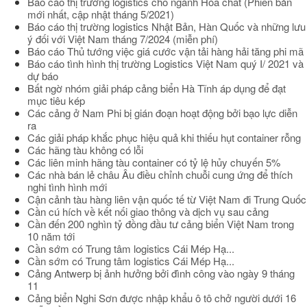
Báo cáo thị trường logistics cho ngành Hóa chất (Phiên bản
mới nhất, cập nhật tháng 5/2021)
Báo cáo thị trường logistics Nhật Bản, Hàn Quốc và những lưu
ý đối với Việt Nam tháng 7/2024 (miễn phí)
Báo cáo Thủ tướng việc giá cước vận tải hàng hải tăng phi mã
Báo cáo tình hình thị trường Logistics Việt Nam quý I/ 2021 và
dự báo
Bất ngờ nhóm giải pháp cảng biển Hà Tĩnh áp dụng để đạt
mục tiêu kép
Các cảng ở Nam Phi bị gián đoạn hoạt động bởi bạo lực diễn
ra
Các giải pháp khắc phục hiệu quả khi thiếu hụt container rỗng
Các hãng tàu không có lỗi
Các liên minh hãng tàu container có tỷ lệ hủy chuyến 5%
Các nhà bán lẻ châu Âu điều chỉnh chuỗi cung ứng để thích
nghi tình hình mới
Cận cảnh tàu hàng liên vận quốc tế từ Việt Nam đi Trung Quốc
Cần cú hích về kết nối giao thông và dịch vụ sau cảng
Cần đến 200 nghìn tỷ đồng đầu tư cảng biển Việt Nam trong
10 năm tới
Cần sớm có Trung tâm logistics Cái Mép Hạ...
Cần sớm có Trung tâm logistics Cái Mép Hạ...
Cảng Antwerp bị ảnh hưởng bởi đình công vào ngày 9 tháng
11
Cảng biển Nghi Sơn được nhập khẩu ô tô chở người dưới 16