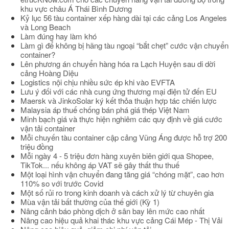
khu vực châu Á Thái Bình Dương
Kỷ lục 56 tàu container xếp hàng dài tại các cảng Los Angeles
và Long Beach
Làm đúng hay làm khó
Làm gì để không bị hãng tàu ngoại “bắt chẹt” cước vận chuyển
container?
Lên phương án chuyển hàng hóa ra Lạch Huyện sau di dời
cảng Hoàng Diệu
Logistics nội chịu nhiều sức ép khi vào EVFTA
Lưu ý đối với các nhà cung ứng thương mại điện tử đến EU
Maersk và JinkoSolar ký kết thỏa thuận hợp tác chiến lược
Malaysia áp thuế chống bán phá giá thép Việt Nam
Minh bạch giá và thực hiện nghiêm các quy định về giá cước
vận tải container
Mỗi chuyến tàu container cập cảng Vũng Áng được hỗ trợ 200
triệu đồng
Mỗi ngày 4 - 5 triệu đơn hàng xuyên biên giới qua Shopee,
TikTok... nếu không áp VAT sẽ gây thất thu thuế
Một loại hình vận chuyển đang tăng giá “chóng mặt”, cao hơn
110% so với trước Covid
Một số rủi ro trong kinh doanh và cách xử lý từ chuyên gia
Mùa vận tải bất thường của thế giới (Kỳ 1)
Nâng cảnh báo phòng dịch ở sân bay lên mức cao nhất
Nâng cao hiệu quả khai thác khu vực cảng Cái Mép - Thị Vải