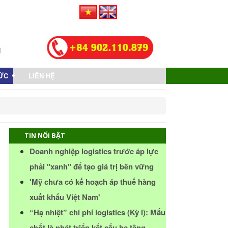
TỨC
LIÊN HỆ
TIN NỔI BẬT
Doanh nghiệp logistics trước áp lực
phải "xanh" để tạo giá trị bền vững
'Mỹ chưa có kế hoạch áp thuế hàng
xuất khẩu Việt Nam'
“Hạ nhiệt” chi phí logistics (Kỳ I): Mấu
chốt là phát triển kết cấu hạ tầng