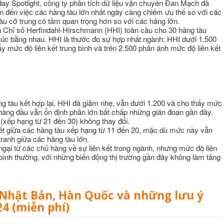
ay Spotlight, công ty phân tích dữ liệu vận chuyển Đan Mạch đã
n đến việc các hãng tàu lớn nhất ngày càng chiếm ưu thế so với các
tàu cỡ trung có tầm quan trọng hơn so với các hãng lớn.
oán Chỉ số Herfindahl-Hirschmann (HHI) toàn cầu cho 30 hãng tàu
húc bằng nhau. HHI là thước đo sự hợp nhất ngành: HHI dưới 1.500
ấy mức độ liên kết trung bình và trên 2.500 phản ánh mức độ liên kết
ãng tàu kết hợp lại, HHI đã giảm nhẹ, vẫn dưới 1.200 và cho thấy mức
u hàng đầu vẫn ổn định phần lớn bất chấp những gián đoạn gần đây.
(xếp hạng từ 21 đến 30) không thay đổi.
kết giữa các hãng tàu xếp hạng từ 11 đến 20, mặc dù mức này vẫn
ranh giữa các hãng tàu lớn.
ngại từ các chủ hàng về sự liên kết trong ngành, nhưng mức độ liên
bình thường, với những biến động thị trường gần đây không làm tăng
s Nhật Bản, Hàn Quốc và những lưu ý
4 (miễn phí)