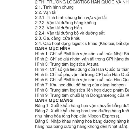
2 THỊ TRƯỜNG LOGISTICS HÀN QUỐC VÀ NH
2.1. Tình hình chung
2.2. Vận tải
2.2.1. Tình hình chung lĩnh vực vận tải
2.2.2. Vận tải đường hàng không
2.2.3. Vận tải đường biển
2.2.4. Vận tải đường bộ và đường sắt
2.3. Ga, cảng, cửa khẩu
2.4. Các hoạt động logistics khác (Kho bãi, bất độn
DANH MỤC HÌNH
Hình 1: Chỉ số PMI lĩnh vực sản xuất của Nhật B
Hình 2: Chỉ số giá nhóm vận tải trong CPI hàng 
Hình 3: Trung tâm logistics Atsuta
Hình 4: Chỉ số giá tiêu dùng của Hàn Quốc từ th
Hình 5: Chỉ số phụ vận tải trong CPI của Hàn Qu
Hình 6: Chỉ số PMI lĩnh vực sản xuất của Hàn Q
Hình 7: Khu neo đậu, dỡ hàng của cảng Incheon
Hình 8: Trung tâm logistics liên hợp dược phẩm 
Hình 9: Trung tâm chuỗi lạnh Donganseong của
DANH MỤC BẢNG
Bảng 1: Xuất khẩu hàng hóa vận chuyển bằng đườ
Bảng 2: Xuất khẩu hàng hóa theo đường hàng khôn
như hàng hóa tổng hợp của Nippon Express).
Bảng 3: Nhập khẩu nhàng hóa bằng đường hàng k
hàng hóa bằng đường hàng không đến Nhật Bản)