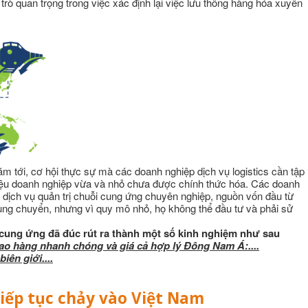
trò quan trọng trong việc xác định lại việc lưu thông hàng hóa xuyên
ăm tới, cơ hội thực sự mà các doanh nghiệp dịch vụ logistics cần tập
triệu doanh nghiệp vừa và nhỏ chưa được chính thức hóa. Các doanh
, dịch vụ quản trị chuỗi cung ứng chuyên nghiệp, nguồn vốn đầu từ
rung chuyển, nhưng vì quy mô nhỏ, họ không thể đầu tư và phải sử
 cung ứng đã đúc rút ra thành một số kinh nghiệm như sau
iao hàng nhanh chóng và giá cả hợp lý Đông Nam Á:....
iên giới....
tiếp tục chảy vào Việt Nam