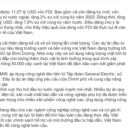
t được 11,07 tỷ USD vốn FDI. Bao gồm cả vốn đăng ký mới, vốn
u tư nước ngoài, tăng 2% so với cùng kỳ năm 2023. Đồng thời, tổng
 tỷ USD, tăng 7,8% so với cùng kỳ năm trước. Điều đáng chú ý là
uan trọng nhất, cho thấy hiệu quả của dòng vốn FDI đã thực sự đi vào
nh tế của Việt Nam.
cải thiện đáng kể cả về số lượng lẫn chất lượng. Các dự án đầu tư
mục tiêu tăng trưởng xanh và bền vững mà Việt Nam đang hướng tới.
EGO tại Bình Dương. Nhà máy này sẽ sử dụng năng lượng mặt trời từ
ù đắp cho lượng thảm thực vật bị ảnh hưởng trong quá trình xây
trồng 50.000 cây xanh tại Việt Nam để đảm bảo cam kết giảm phát
 MW, áp dụng công nghệ tiên tiến từ Tập đoàn General Electric, sử
. Đây là dự án đáp ứng yêu cầu của Chính phủ về cung cấp năng
 gia.
à lĩnh vực thu hút đầu tư nước ngoài mạnh mẽ nhất. Nhiều dự án quy
điện tử, sản xuất chất bán dẫn và công nghiệp phụ trợ đã được triển
quan trọng cho nhiều sản phẩm công nghệ cao, ứng dụng những công
 hàng đầu cho các ngành công nghiệp công nghệ cao và có giá trị
 cùng với áp lực từ biến đổi khí hậu toàn cầu đang thúc đẩy Việt
ới các chính sách hỗ trợ và môi trường đầu tư hấp dẫn, Việt Nam
ản đồ công nghệ toàn cầu.