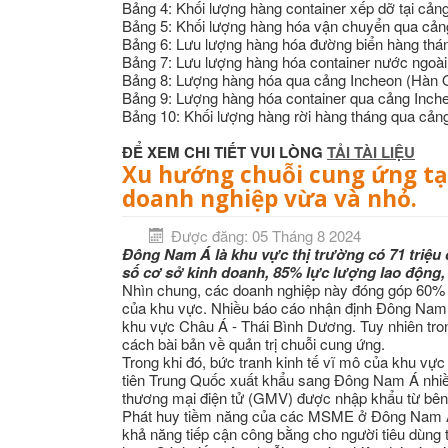
Bảng 4: Khối lượng hàng container xếp dỡ tại cả
Bảng 5: Khối lượng hàng hóa vận chuyển qua cả
Bảng 6: Lưu lượng hàng hóa đường biển hàng th
Bảng 7: Lưu lượng hàng hóa container nước ngo
Bảng 8: Lượng hàng hóa qua cảng Incheon (Hàn Q
Bảng 9: Lượng hàng hóa container qua cảng Inch
Bảng 10: Khối lượng hàng rời hàng tháng qua cản
ĐỂ XEM CHI TIẾT VUI LÒNG
TẢI TÀI LIỆU
Xu hướng chuỗi cung ứng tạ
doanh nghiệp vừa và nhỏ.
Được đăng: 05 Tháng 8 2024
Đông Nam Á là khu vực thị trường có 71 triệ
số cơ sở kinh doanh, 85% lực lượng lao động,
Nhìn chung, các doanh nghiệp này đóng góp 60%
của khu vực. Nhiều báo cáo nhận định Đông Nam Á
khu vực Châu Á - Thái Bình Dương. Tuy nhiên tr
cách bài bản về quản trị chuỗi cung ứng.
Trong khi đó, bức tranh kinh tế vĩ mô của khu vự
tiên Trung Quốc xuất khẩu sang Đông Nam Á nhi
thương mại điện tử (GMV) được nhập khẩu từ bên
Phát huy tiềm năng của các MSME ở Đông Nam Á 
khả năng tiếp cận công bằng cho người tiêu dùng tr