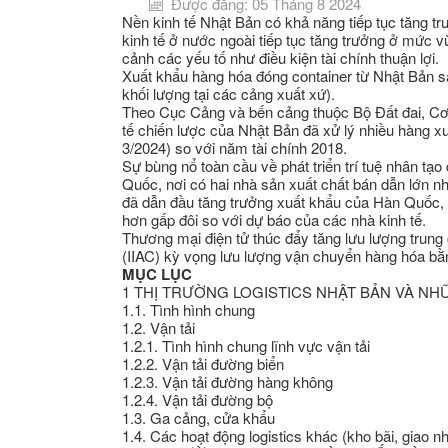
Được đăng: 05 Tháng 8 2024
Nền kinh tế Nhật Bản có khả năng tiếp tục tăng tr
kinh tế ở nước ngoài tiếp tục tăng trưởng ở mức vừa
cảnh các yếu tố như điều kiện tài chính thuận lợi.
Xuất khẩu hàng hóa đóng container từ Nhật Bản s
khối lượng tại các cảng xuất xứ).
Theo Cục Cảng và bến cảng thuộc Bộ Đất đai, Cơ 
tế chiến lược của Nhật Bản đã xử lý nhiều hàng xu
3/2024) so với năm tài chính 2018.
Sự bùng nổ toàn cầu về phát triển trí tuệ nhân tạ
Quốc, nơi có hai nhà sản xuất chất bán dẫn lớn nh
đã dẫn đầu tăng trưởng xuất khẩu của Hàn Quốc, t
hơn gấp đôi so với dự báo của các nhà kinh tế.
Thương mại điện tử thúc đẩy tăng lưu lượng trun
(IIAC) kỳ vọng lưu lượng vận chuyển hàng hóa bằn
MỤC LỤC
1 THỊ TRƯỜNG LOGISTICS NHẬT BẢN VÀ NHỮ
1.1. Tình hình chung
1.2. Vận tải
1.2.1. Tình hình chung lĩnh vực vận tải
1.2.2. Vận tải đường biển
1.2.3. Vận tải đường hàng không
1.2.4. Vận tải đường bộ
1.3. Ga cảng, cửa khẩu
1.4. Các hoạt động logistics khác (kho bãi, giao nh