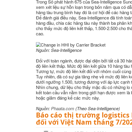
Trong Số phát hành 675 của Sea-Intelligence Sund
xem xét liệu sự hỗn loạn trong bốn năm qua có dẫ
hãng tàu trung bình hay đó là cơ hội để các hãng 
Để đánh giá điều này, Sea-Intelligence đã tính t
hàng đầu, chia các hãng tàu này thành ba phân k
cho thấy mức độ liên kết thấp, 1.500-2.500 cho th
cao.
Nguồn: Sea-Intelligence
Đối với toàn ngành, được đại diện bởi tất cả 30 h
độ liên kết thấp. Mức độ liên kết giữa 10 hãng tà
Tương tự, mức độ liên kết đối với nhóm cuối cùng 
Tuy nhiên, đã có sự gia tăng nhẹ về mức độ liên 
dưới ngưỡng 1.500, tương đương với áp lực cạnh t
Nhìn chung, dữ liệu cho thấy mặc dù có những lo 
kết toàn cầu vẫn nằm trong giới hạn được xem là 
hoặc giảm đáng kể các mức này.
Nguồn:
Phaata.com
(Theo Sea-Intelligence)
Báo cáo thị trường logistic
đối với Việt Nam tháng 7/202