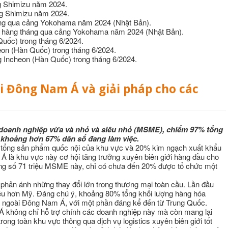
ng Shimizu năm 2024.
ng Shimizu năm 2024.
áng qua cảng Yokohama năm 2024 (Nhật Bản).
ài hàng tháng qua cảng Yokohama năm 2024 (Nhật Bản).
uốc) trong tháng 6/2024.
eon (Hàn Quốc) trong tháng 6/2024.
g Incheon (Hàn Quốc) trong tháng 6/2024.
i Đông Nam Á và giải pháp cho các
u doanh nghiệp vừa và nhỏ và siêu nhỏ (MSME), chiếm 97% tổng
 khoảng hơn 67% dân số đang làm việc.
 tổng sản phẩm quốc nội của khu vực và 20% kim ngạch xuất khẩu
 là khu vực này cơ hội tăng trưởng xuyên biên giới hàng đầu cho
ong số 71 triệu MSME này, chỉ có chưa đến 20% được tổ chức một
c phản ánh những thay đổi lớn trong thương mại toàn cầu. Lần đầu
ều hơn Mỹ. Đáng chú ý, khoảng 80% tổng khối lượng hàng hóa
 ngoài Đông Nam Á, với một phần đáng kể đến từ Trung Quốc.
không chỉ hỗ trợ chính các doanh nghiệp này mà còn mang lại
ong toàn khu vực thông qua dịch vụ logistics xuyên biên giới tốt