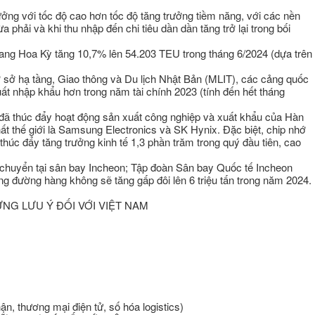
ưởng với tốc độ cao hơn tốc độ tăng trưởng tiềm năng, với các nền
 phải và khi thu nhập đến chi tiêu dần dần tăng trở lại trong bối
ang Hoa Kỳ tăng 10,7% lên 54.203 TEU trong tháng 6/2024 (dựa trên
sở hạ tầng, Giao thông và Du lịch Nhật Bản (MLIT), các cảng quốc
ất nhập khẩu hơn trong năm tài chính 2023 (tính đến hết tháng
o đã thúc đẩy hoạt động sản xuất công nghiệp và xuất khẩu của Hàn
ất thế giới là Samsung Electronics và SK Hynix. Đặc biệt, chip nhớ
húc đẩy tăng trưởng kinh tế 1,3 phần trăm trong quý đầu tiên, cao
g chuyển tại sân bay Incheon; Tập đoàn Sân bay Quốc tế Incheon
g đường hàng không sẽ tăng gấp đôi lên 6 triệu tấn trong năm 2024.
NG LƯU Ý ĐỐI VỚI VIỆT NAM
ận, thương mại điện tử, số hóa logistics)