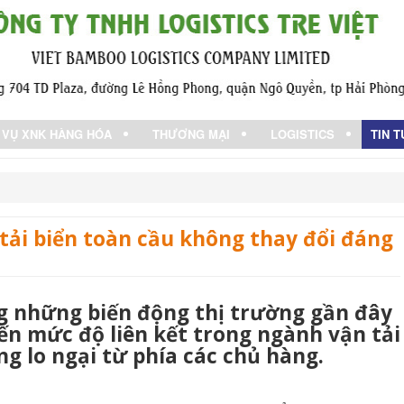
 VỤ XNK HÀNG HÓA
THƯƠNG MẠI
LOGISTICS
TIN 
 tải biển toàn cầu không thay đổi đáng
ng những biến động thị trường gần đây
n mức độ liên kết trong ngành vận tải
g lo ngại từ phía các chủ hàng.