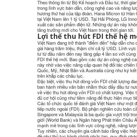
Theo thông tin từ Bộ Kế hoạch và Đầu tư, thời gi
trong lĩnh vực bán dẫn, công nghệ cao và năng lư
hương thứ hai của tập đoàn. Hana Micron từ Hàn 
tại Việt Nam lên 1 tỷ USD. Tại Hải Phòng, LG In
xuất các sản phẩm điện tử. Những dự án này không
tăng trưởng mới cho Việt Nam trong thời gian tới.
Lợi thế thu hút FDI thế hệ m
Việt Nam đang trở thành "điểm đến" hấp dẫn cho c
giá hàng trăm triệu, thậm chí cả tỷ USD. Lĩnh vực
tư từ đầu năm đến nay tăng gấp 4 lần so với cùng
FDI thế hệ mới. Bao gồm các dự án công nghệ cao, 
này nhờ vào việc nâng cấp quan hệ đối tác chiến 
Quốc, Mỹ, Nhật Bản và Australia cũng như ký kết v
trên khắp các châu lục.
Đặc biệt, việc thu hút dòng vốn FDI chất lượng đ
ban hành nhiều văn bản nhằm thúc đẩy đầu tư nước
về việc thu hút dòng vốn FDI có chất lượng. Việc 
đủ cơ hội cũng như tiềm năng để thực hiện mục ti
Các tổ chức quốc tế đánh giá Việt Nam như một đi
tiếp nước ngoài (FDI). Bộ phận nghiên cứu toàn 
Singapore và Malaysia là ba quốc gia vượt trội t
giới (World Bank) và Ngân hàng Phát triển Châu 
mạnh mẽ trong các lĩnh vực công nghệ, năng lượng
Tuy nhiên, các chuyên gia cảnh báo rằng việc hiệ
đề như thủ tục hành chính phức tạp, quy định phá