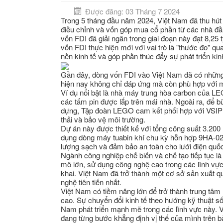
Được đăng: 03 Tháng 7 2024
Trong 5 tháng đầu năm 2024, Việt Nam đã thu hú
điều chỉnh và vốn góp mua cổ phần từ các nhà đầ
vốn FDI đã giải ngân trong giai đoạn này đạt 8,25
vốn FDI thực hiện mới với vai trò là "thước đo" q
nền kinh tế và góp phần thúc đẩy sự phát triển ki
Gần đây, dòng vốn FDI vào Việt Nam đã có những 
hiện nay không chỉ đáp ứng mà còn phù hợp với 
Ví dụ nổi bật là nhà máy trung hòa carbon của L
các tấm pin được lắp trên mái nhà. Ngoài ra, để b
dựng, Tập đoàn LEGO cam kết phối hợp với VSIP 
thải và bảo vệ môi trường.
Dự án này được thiết kế với tổng công suất 3.200
dụng dòng máy tuabin khí chu kỳ hỗn hợp 9HA-02
lượng sạch và đảm bảo an toàn cho lưới điện quốc
Ngành công nghiệp chế biến và chế tạo tiếp tục l
mô lớn, sử dụng công nghệ cao trong các lĩnh vực 
khai. Việt Nam đã trở thành một cơ sở sản xuất 
nghệ tiên tiến nhất.
Việt Nam có tiềm năng lớn để trở thành trung tâm
cao. Sự chuyển đổi kinh tế theo hướng kỹ thuật số
Nam phát triển mạnh mẽ trong các lĩnh vực này. V
đang từng bước khẳng định vị thế của mình trên b