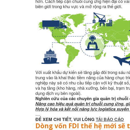
hơn. Cách tiếp cận chuỗi cung ứng hiện đại có vai 
biên giới trong khu vực và mở rộng ra thế giới.
Với xuất khẩu dự kiến sẽ tăng gấp đôi trong sáu n
trung vào là khai thác tiềm năng của hàng chục 
nghiệp này sẽ có nhu cầu tiếp cận với kỹ thuật số
và hạ tầng (kho hàng, nhà xưởng, bến bại, trạm t
dụng dịch vụ bên ngoài).
Nghiên cứu của các chuyên gia quản trị chuỗi
Nâng cao hiệu quả quản trị chuỗi cung ứng, g
Hợp lý hóa và kết nối năng lực logistics xuyên b
....
ĐỂ XEM CHI TIẾT, VUI LỎNG
TẢI BÁO CÁO
Dòng vốn FDI thế hệ mới sẽ 