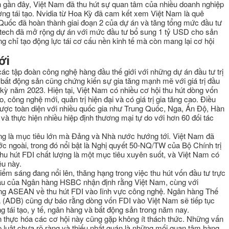
an gần đây, Việt Nam đã thu hút sự quan tâm của nhiều doanh nghiệp
ợng tái tạo. Nvidia từ Hoa Kỳ đã cam kết xem Việt Nam là quê
Quốc đã hoàn thành giai đoạn 2 của dự án và tăng tổng mức đầu tư
notech đã mở rộng dự án với mức đầu tư bổ sung 1 tỷ USD cho sản
 chỉ tạo động lực tái cơ cấu nền kinh tế mà còn mang lại cơ hội
ới
ác tập đoàn công nghệ hàng đầu thế giới với những dự án đầu tư trị
 bất động sản cũng chứng kiến sự gia tăng mạnh mẽ với giá trị đầu
 kỳ năm 2023. Hiện tại, Việt Nam có nhiều cơ hội thu hút dòng vốn
công nghệ mới, quản trị hiện đại và có giá trị gia tăng cao. Điều
lược toàn diện với nhiều quốc gia như Trung Quốc, Nga, Ấn Độ, Hàn
à thực hiện nhiều hiệp định thương mại tự do với hơn 60 đối tác
ang là mục tiêu lớn mà Đảng và Nhà nước hướng tới. Việt Nam đã
 ngoài, trong đó nổi bật là Nghị quyết 50-NQ/TW của Bộ Chính trị
thu hút FDI chất lượng là một mục tiêu xuyên suốt, và Việt Nam có
êu này.
ểm sáng đang nổi lên, thăng hạng trong việc thu hút vốn đầu tư trực
cầu của Ngân hàng HSBC nhận định rằng Việt Nam, cùng với
rong ASEAN về thu hút FDI vào lĩnh vực công nghệ. Ngân hàng Thế
Á (ADB) cũng dự báo rằng dòng vốn FDI vào Việt Nam sẽ tiếp tục
 tái tạo, y tế, ngân hàng và bất động sản trong năm nay.
n thực hóa các cơ hội này cũng gặp không ít thách thức. Những vấn
p luật chưa rõ ràng và thiếu nhất quán là những mối quan tâm hàng