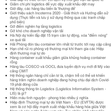
Giảm chi phí logistics để vực dậy xuất khẩu dệt may
Giờ đây, các hãng tàu biển là 'thượng đế'
Giới thiệu sách Incoterms 2020 - Giải thích và Hướng dẫn sử
dụng (Thực tiễn và lưu ý sử dụng thông qua các tranh chấp
phổ biến)
Gỡ điểm nghẽn hạ tầng logistics
Gỡ khó cho doanh nghiệp vận tải
Hà Nội dự kiến lắp đặt 15 trạm cân tự động, xóa "điểm nóng"
xe quá tải
Hải Phòng đón tàu container lớn nhất từ trước tới nay cập cảng
Hạn chế rủi ro phòng vệ thương mại khi tham gia các Hiệp
định thương mại tự do
Hàng container xuất khẩu giảm giữa khủng hoảng container
rỗng
Hãng tàu COSCO và OOCL đưa tuyến dịch vụ mới đi Mỹ vào
cảng CMIT
Hệ thống ngân hàng chỉ cần lơ là, chậm trễ có thể sẽ khiến
hàng trăm nghìn doanh nghiệp đang hứng chịu đại dịch Covid-
19 phải đóng cửa
Hệ thống thông tin Logistics (Logistics Information System -
LIS) là gì?
Hiến máu tình nguyện - phong trào nhiều ý nghĩa
Hiệp định Thương mại tự do Việt Nam - EU (EVFTA) được
xem là cơ hội đẩy mạnh xuất nhập khẩu hàng hóa giữa Việt
Nam và các nước ở khu vực này. Tuy nhiên, khả năng tiếp