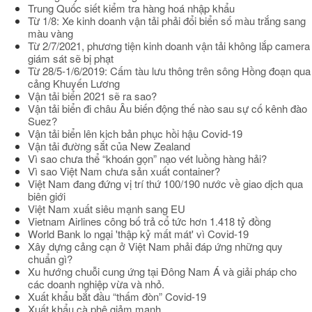
Trung Quốc siết kiểm tra hàng hoá nhập khẩu
Từ 1/8: Xe kinh doanh vận tải phải đổi biển số màu trắng sang
màu vàng
Từ 2/7/2021, phương tiện kinh doanh vận tải không lắp camera
giám sát sẽ bị phạt
Từ 28/5-1/6/2019: Cấm tàu lưu thông trên sông Hồng đoạn qua
cảng Khuyến Lương
Vận tải biển 2021 sẽ ra sao?
Vận tải biển đi châu Âu biến động thế nào sau sự cố kênh đào
Suez?
Vận tải biển lên kịch bản phục hồi hậu Covid-19
Vận tải đường sắt của New Zealand
Vì sao chưa thể “khoán gọn” nạo vét luồng hàng hải?
Vì sao Việt Nam chưa sản xuất container?
Việt Nam đang đứng vị trí thứ 100/190 nước về giao dịch qua
biên giới
Việt Nam xuất siêu mạnh sang EU
Vietnam Airlines công bố trả cổ tức hơn 1.418 tỷ đồng
World Bank lo ngại 'thập kỷ mất mát' vì Covid-19
Xây dựng cảng cạn ở Việt Nam phải đáp ứng những quy
chuẩn gì?
Xu hướng chuỗi cung ứng tại Đông Nam Á và giải pháp cho
các doanh nghiệp vừa và nhỏ.
Xuất khẩu bắt đầu “thấm đòn” Covid-19
Xuất khẩu cà phê giảm mạnh