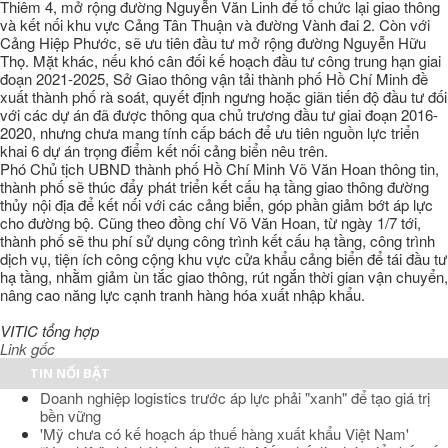
Thiêm 4, mở rộng đường Nguyễn Văn Linh để tổ chức lại giao thông
và kết nối khu vực Cảng Tân Thuận và đường Vành đai 2. Còn với
Cảng Hiệp Phước, sẽ ưu tiên đầu tư mở rộng đường Nguyễn Hữu
Thọ. Mặt khác, nếu khó cân đối kế hoạch đầu tư công trung hạn giai
đoạn 2021-2025, Sở Giao thông vận tải thành phố Hồ Chí Minh đề
xuất thành phố rà soát, quyết định ngưng hoặc giãn tiến độ đầu tư đối
với các dự án đã được thông qua chủ trương đầu tư giai đoạn 2016-
2020, nhưng chưa mang tính cấp bách để ưu tiên nguồn lực triển
khai 6 dự án trọng điểm kết nối cảng biển nêu trên.
Phó Chủ tịch UBND thành phố Hồ Chí Minh Võ Văn Hoan thông tin,
thành phố sẽ thúc đẩy phát triển kết cấu hạ tầng giao thông đường
thủy nội địa để kết nối với các cảng biển, góp phần giảm bớt áp lực
cho đường bộ. Cũng theo đồng chí Võ Văn Hoan, từ ngày 1/7 tới,
thành phố sẽ thu phí sử dụng công trình kết cấu hạ tầng, công trình
dịch vụ, tiện ích công cộng khu vực cửa khẩu cảng biển để tái đầu tư
hạ tầng, nhằm giảm ùn tắc giao thông, rút ngắn thời gian vận chuyển,
nâng cao năng lực cạnh tranh hàng hóa xuất nhập khẩu.
VITIC tổng hợp
Link gốc
TIN NỔI BẬT
Doanh nghiệp logistics trước áp lực phải "xanh" để tạo giá trị
bền vững
'Mỹ chưa có kế hoạch áp thuế hàng xuất khẩu Việt Nam'