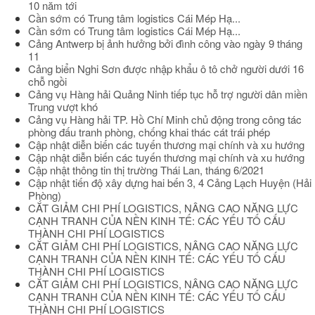
10 năm tới
Cần sớm có Trung tâm logistics Cái Mép Hạ...
Cần sớm có Trung tâm logistics Cái Mép Hạ...
Cảng Antwerp bị ảnh hưởng bởi đình công vào ngày 9 tháng
11
Cảng biển Nghi Sơn được nhập khẩu ô tô chở người dưới 16
chỗ ngồi
Cảng vụ Hàng hải Quảng Ninh tiếp tục hỗ trợ người dân miền
Trung vượt khó
Cảng vụ Hàng hải TP. Hồ Chí Minh chủ động trong công tác
phòng đấu tranh phòng, chống khai thác cát trái phép
Cập nhật diễn biến các tuyến thương mại chính và xu hướng
Cập nhật diễn biến các tuyến thương mại chính và xu hướng
Cập nhật thông tin thị trường Thái Lan, tháng 6/2021
Cập nhật tiến độ xây dựng hai bến 3, 4 Cảng Lạch Huyện (Hải
Phòng)
CẮT GIẢM CHI PHÍ LOGISTICS, NÂNG CAO NĂNG LỰC
CẠNH TRANH CỦA NỀN KINH TẾ: CÁC YẾU TỐ CẤU
THÀNH CHI PHÍ LOGISTICS
CẮT GIẢM CHI PHÍ LOGISTICS, NÂNG CAO NĂNG LỰC
CẠNH TRANH CỦA NỀN KINH TẾ: CÁC YẾU TỐ CẤU
THÀNH CHI PHÍ LOGISTICS
CẮT GIẢM CHI PHÍ LOGISTICS, NÂNG CAO NĂNG LỰC
CẠNH TRANH CỦA NỀN KINH TẾ: CÁC YẾU TỐ CẤU
THÀNH CHI PHÍ LOGISTICS