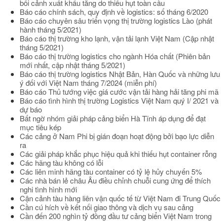
bối cảnh xuất khẩu tăng do thiếu hụt toàn cầu
Báo cáo chính sách, quy định về logistics: số tháng 6/2020
Báo cáo chuyên sâu triển vọng thị trường logistics Lào (phát
hành tháng 5/2021)
Báo cáo thị trường kho lạnh, vận tải lạnh Việt Nam (Cập nhật
tháng 5/2021)
Báo cáo thị trường logistics cho ngành Hóa chất (Phiên bản
mới nhất, cập nhật tháng 5/2021)
Báo cáo thị trường logistics Nhật Bản, Hàn Quốc và những lưu
ý đối với Việt Nam tháng 7/2024 (miễn phí)
Báo cáo Thủ tướng việc giá cước vận tải hàng hải tăng phi mã
Báo cáo tình hình thị trường Logistics Việt Nam quý I/ 2021 và
dự báo
Bất ngờ nhóm giải pháp cảng biển Hà Tĩnh áp dụng để đạt
mục tiêu kép
Các cảng ở Nam Phi bị gián đoạn hoạt động bởi bạo lực diễn
ra
Các giải pháp khắc phục hiệu quả khi thiếu hụt container rỗng
Các hãng tàu không có lỗi
Các liên minh hãng tàu container có tỷ lệ hủy chuyến 5%
Các nhà bán lẻ châu Âu điều chỉnh chuỗi cung ứng để thích
nghi tình hình mới
Cận cảnh tàu hàng liên vận quốc tế từ Việt Nam đi Trung Quốc
Cần cú hích về kết nối giao thông và dịch vụ sau cảng
Cần đến 200 nghìn tỷ đồng đầu tư cảng biển Việt Nam trong