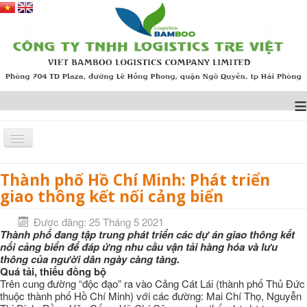
≡
Thành phố Hồ Chí Minh: Phát triển
Trang chủ
TIN TỨC
Thành phố Hồ Chí Minh: Phát triển giao thông kết nối cảng biển
giao thông kết nối cảng biển
Được đăng: 25 Tháng 5 2021
Thành phố đang tập trung phát triển các dự án giao thông kết
nối cảng biển để đáp ứng nhu cầu vận tải hàng hóa và lưu
thông của người dân ngày càng tăng.
Quá tải, thiếu đồng bộ
Trên cung đường “độc đạo” ra vào Cảng Cát Lái (thành phố Thủ Đức
thuộc thành phố Hồ Chí Minh) với các đường: Mai Chí Thọ, Nguyễn