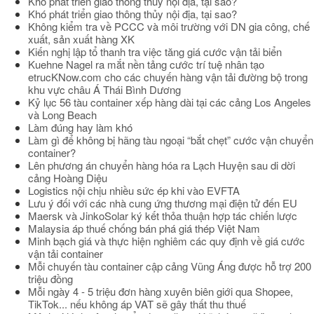
Khó phát triển giao thông thủy nội địa, tại sao?
Khó phát triển giao thông thủy nội địa, tại sao?
Không kiểm tra về PCCC và môi trường với DN gia công, chế
xuất, sản xuất hàng XK
Kiến nghị lập tổ thanh tra việc tăng giá cước vận tải biển
Kuehne Nagel ra mắt nền tảng cước trí tuệ nhân tạo
etrucKNow.com cho các chuyến hàng vận tải đường bộ trong
khu vực châu Á Thái Bình Dương
Kỷ lục 56 tàu container xếp hàng dài tại các cảng Los Angeles
và Long Beach
Làm đúng hay làm khó
Làm gì để không bị hãng tàu ngoại “bắt chẹt” cước vận chuyển
container?
Lên phương án chuyển hàng hóa ra Lạch Huyện sau di dời
cảng Hoàng Diệu
Logistics nội chịu nhiều sức ép khi vào EVFTA
Lưu ý đối với các nhà cung ứng thương mại điện tử đến EU
Maersk và JinkoSolar ký kết thỏa thuận hợp tác chiến lược
Malaysia áp thuế chống bán phá giá thép Việt Nam
Minh bạch giá và thực hiện nghiêm các quy định về giá cước
vận tải container
Mỗi chuyến tàu container cập cảng Vũng Áng được hỗ trợ 200
triệu đồng
Mỗi ngày 4 - 5 triệu đơn hàng xuyên biên giới qua Shopee,
TikTok... nếu không áp VAT sẽ gây thất thu thuế