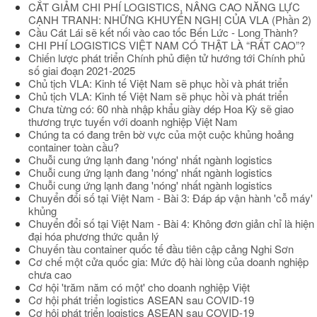
CẮT GIẢM CHI PHÍ LOGISTICS, NÂNG CAO NĂNG LỰC
CẠNH TRANH: NHỮNG KHUYẾN NGHỊ CỦA VLA (Phần 2)
Cầu Cát Lái sẽ kết nối vào cao tốc Bến Lức - Long Thành?
CHI PHÍ LOGISTICS VIỆT NAM CÓ THẬT LÀ “RẤT CAO”?
Chiến lược phát triển Chính phủ điện tử hướng tới Chính phủ
số giai đoạn 2021-2025
Chủ tịch VLA: Kinh tế Việt Nam sẽ phục hồi và phát triển
Chủ tịch VLA: Kinh tế Việt Nam sẽ phục hồi và phát triển
Chưa từng có: 60 nhà nhập khẩu giày dép Hoa Kỳ sẽ giao
thương trực tuyến với doanh nghiệp Việt Nam
Chúng ta có đang trên bờ vực của một cuộc khủng hoảng
container toàn cầu?
Chuỗi cung ứng lạnh đang 'nóng' nhất ngành logistics
Chuỗi cung ứng lạnh đang 'nóng' nhất ngành logistics
Chuỗi cung ứng lạnh đang 'nóng' nhất ngành logistics
Chuyển đổi số tại Việt Nam - Bài 3: Đáp áp vận hành 'cỗ máy'
khủng
Chuyển đổi số tại Việt Nam - Bài 4: Không đơn giản chỉ là hiện
đại hóa phương thức quản lý
Chuyến tàu container quốc tế đầu tiên cập cảng Nghi Sơn
Cơ chế một cửa quốc gia: Mức độ hài lòng của doanh nghiệp
chưa cao
Cơ hội 'trăm năm có một' cho doanh nghiệp Việt
Cơ hội phát triển logistics ASEAN sau COVID-19
Cơ hội phát triển logistics ASEAN sau COVID-19