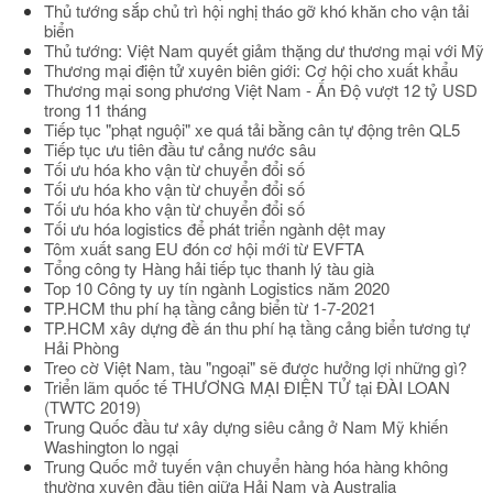
Thủ tướng sắp chủ trì hội nghị tháo gỡ khó khăn cho vận tải
biển
Thủ tướng: Việt Nam quyết giảm thặng dư thương mại với Mỹ
Thương mại điện tử xuyên biên giới: Cơ hội cho xuất khẩu
Thương mại song phương Việt Nam - Ấn Độ vượt 12 tỷ USD
trong 11 tháng
Tiếp tục "phạt nguội" xe quá tải bằng cân tự động trên QL5
Tiếp tục ưu tiên đầu tư cảng nước sâu
Tối ưu hóa kho vận từ chuyển đổi số
Tối ưu hóa kho vận từ chuyển đổi số
Tối ưu hóa kho vận từ chuyển đổi số
Tối ưu hóa logistics để phát triển ngành dệt may
Tôm xuất sang EU đón cơ hội mới từ EVFTA
Tổng công ty Hàng hải tiếp tục thanh lý tàu già
Top 10 Công ty uy tín ngành Logistics năm 2020
TP.HCM thu phí hạ tầng cảng biển từ 1-7-2021
TP.HCM xây dựng đề án thu phí hạ tầng cảng biển tương tự
Hải Phòng
Treo cờ Việt Nam, tàu "ngoại" sẽ được hưởng lợi những gì?
Triển lãm quốc tế THƯƠNG MẠI ĐIỆN TỬ tại ĐÀI LOAN
(TWTC 2019)
Trung Quốc đầu tư xây dựng siêu cảng ở Nam Mỹ khiến
Washington lo ngại
Trung Quốc mở tuyến vận chuyển hàng hóa hàng không
thường xuyên đầu tiên giữa Hải Nam và Australia