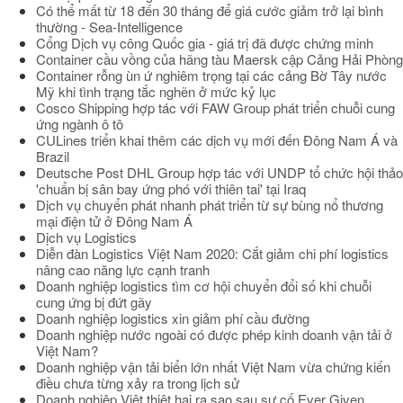
Có thể mất từ 18 đến 30 tháng để giá cước giảm trở lại bình
thường - Sea-Intelligence
Cổng Dịch vụ công Quốc gia - giá trị đã được chứng minh
Container cầu vồng của hãng tàu Maersk cập Cảng Hải Phòng
Container rỗng ùn ứ nghiêm trọng tại các cảng Bờ Tây nước
Mỹ khi tình trạng tắc nghẽn ở mức kỷ lục
Cosco Shipping hợp tác với FAW Group phát triển chuỗi cung
ứng ngành ô tô
CULines triển khai thêm các dịch vụ mới đến Đông Nam Á và
Brazil
Deutsche Post DHL Group hợp tác với UNDP tổ chức hội thảo
'chuẩn bị sân bay ứng phó với thiên tai' tại Iraq
Dịch vụ chuyển phát nhanh phát triển từ sự bùng nổ thương
mại điện tử ở Đông Nam Á
Dịch vụ Logistics
Diễn đàn Logistics Việt Nam 2020: Cắt giảm chi phí logistics
nâng cao năng lực cạnh tranh
Doanh nghiệp logistics tìm cơ hội chuyển đổi số khi chuỗi
cung ứng bị đứt gãy
Doanh nghiệp logistics xin giảm phí cầu đường
Doanh nghiệp nước ngoài có được phép kinh doanh vận tải ở
Việt Nam?
Doanh nghiệp vận tải biển lớn nhất Việt Nam vừa chứng kiến
điều chưa từng xảy ra trong lịch sử
Doanh nghiệp Việt thiệt hại ra sao sau sự cố Ever Given