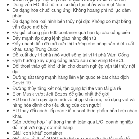
Dòng vốn FDI thế hệ mới sẽ tiếp tục chảy vào Việt Nam
Đa dạng hóa chuỗi cung ứng: Không hoang phí nỗ lực đàm
phán
Đa dạng hóa loại hình bến thủy nội địa: Không có mặt bằng
vẫn được mở bến
Đã giải phóng gần 600 container quá hạn tại các cảng biển
Đẩy mạnh áp dụng lệnh giao hàng điện tử
Đẩy nhanh tiến độ mở cửa thị trường cho nông sản Việt xuất
khẩu sang Trung Quốc
Đề xuất duy trì phà nhỏ vượt sông tại vị trí phà Vàm Cống
Định hướng xây dựng cảng nước sâu cho vùng ĐBSCL
Đối thoại tháo gỡ khó khăn cho doanh nghiệp vận tải thủy nội
địa
Đường sắt tăng mạnh hàng liên vận quốc tế bất chấp dịch
Covid-19
Đường thủy tăng kết nối, tận dụng lợi thế vận tải giá rẻ
Elon Musk vượt Jeff Bezos để giàu nhất thế giới
EU ban hành quy định mới về nhập khẩu một số động vật và
hàng hóa dành cho tiêu dùng của con người
EU thay đổi cách tiếp cận kiểm soát thực phẩm hỗn hợp nhập
khẩu
Gặp trường hợp “lạ” trong thanh toán qua L/C, doanh nghiệp
đối mặt với nguy cơ mất hàng
Giải “cơn khát” container
Giải đáp về thuế GTGT với dịch vụ môi giới vận tải quốc tế