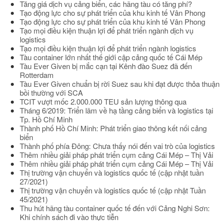
Tăng giá dịch vụ cảng biển, các hãng tàu có tăng phí?
Tạo động lực cho sự phát triển của khu kinh tế Vân Phong
Tạo động lực cho sự phát triển của khu kinh tế Vân Phong
Tạo mọi điều kiện thuận lợi để phát triển ngành dịch vụ
logistics
Tạo mọi điều kiện thuận lợi để phát triển ngành logistics
Tàu container lớn nhất thế giới cập cảng quốc tế Cái Mép
Tàu Ever Given bị mắc cạn tại Kênh đào Suez đã đến
Rotterdam
Tàu Ever Given chuẩn bị rời Suez sau khi đạt được thỏa thuận
bồi thường với SCA
TCIT vượt mốc 2.000.000 TEU sản lượng thông qua
Tháng 6/2019: Triển lãm về hạ tầng cảng biển và logistics tại
Tp. Hồ Chí Minh
Thành phố Hồ Chí Minh: Phát triển giao thông kết nối cảng
biển
Thành phố phía Đông: Chưa thấy nói đến vai trò của logistics
Thêm nhiều giải pháp phát triển cụm cảng Cái Mép – Thị Vải
Thêm nhiều giải pháp phát triển cụm cảng Cái Mép – Thị Vải
Thị trường vận chuyển và logistics quốc tế (cập nhật tuần
27/2021)
Thị trường vận chuyển và logistics quốc tế (cập nhật Tuần
45/2021)
Thu hút hãng tàu container quốc tế đến với Cảng Nghi Sơn:
Khi chính sách đi vào thực tiễn