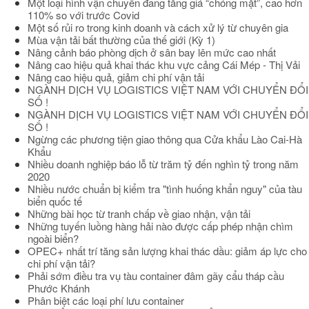
Một loại hình vận chuyển đang tăng giá “chóng mặt”, cao hơn
110% so với trước Covid
Một số rủi ro trong kinh doanh và cách xử lý từ chuyên gia
Mùa vận tải bất thường của thế giới (Kỳ 1)
Nâng cảnh báo phòng dịch ở sân bay lên mức cao nhất
Nâng cao hiệu quả khai thác khu vực cảng Cái Mép - Thị Vải
Nâng cao hiệu quả, giảm chi phí vận tải
NGÀNH DỊCH VỤ LOGISTICS VIỆT NAM VỚI CHUYỂN ĐỔI
SỐ !
NGÀNH DỊCH VỤ LOGISTICS VIỆT NAM VỚI CHUYỂN ĐỔI
SỐ !
Ngừng các phương tiện giao thông qua Cửa khẩu Lào Cai-Hà
Khẩu
Nhiều doanh nghiệp báo lỗ từ trăm tỷ đến nghìn tỷ trong năm
2020
Nhiều nước chuẩn bị kiểm tra "tình huống khẩn nguy" của tàu
biển quốc tế
Những bài học từ tranh chấp về giao nhận, vận tải
Những tuyến luồng hàng hải nào được cấp phép nhận chìm
ngoài biển?
OPEC+ nhất trí tăng sản lượng khai thác dầu: giảm áp lực cho
chi phí vận tải?
Phải sớm điều tra vụ tàu container đâm gãy cẩu tháp cầu
Phước Khánh
Phân biệt các loại phí lưu container