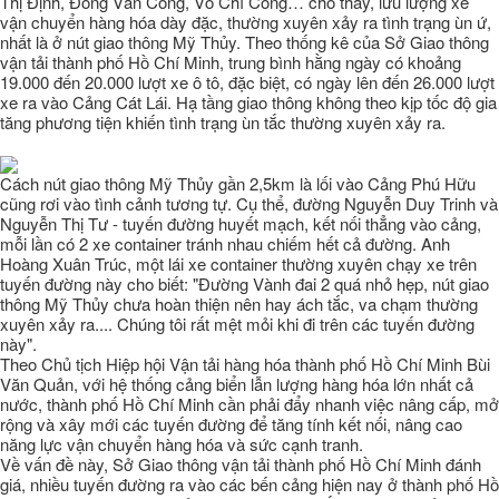
Thị Định, Đồng Văn Cống, Võ Chí Công… cho thấy, lưu lượng xe
vận chuyển hàng hóa dày đặc, thường xuyên xảy ra tình trạng ùn ứ,
nhất là ở nút giao thông Mỹ Thủy. Theo thống kê của Sở Giao thông
vận tải thành phố Hồ Chí Minh, trung bình hằng ngày có khoảng
19.000 đến 20.000 lượt xe ô tô, đặc biệt, có ngày lên đến 26.000 lượt
xe ra vào Cảng Cát Lái. Hạ tầng giao thông không theo kịp tốc độ gia
tăng phương tiện khiến tình trạng ùn tắc thường xuyên xảy ra.
Cách nút giao thông Mỹ Thủy gần 2,5km là lối vào Cảng Phú Hữu
cũng rơi vào tình cảnh tương tự. Cụ thể, đường Nguyễn Duy Trinh và
Nguyễn Thị Tư - tuyến đường huyết mạch, kết nối thẳng vào cảng,
mỗi lần có 2 xe container tránh nhau chiếm hết cả đường. Anh
Hoàng Xuân Trúc, một lái xe container thường xuyên chạy xe trên
tuyến đường này cho biết: "Đường Vành đai 2 quá nhỏ hẹp, nút giao
thông Mỹ Thủy chưa hoàn thiện nên hay ách tắc, va chạm thường
xuyên xảy ra.... Chúng tôi rất mệt mỏi khi đi trên các tuyến đường
này".
Theo Chủ tịch Hiệp hội Vận tải hàng hóa thành phố Hồ Chí Minh Bùi
Văn Quản, với hệ thống cảng biển lẫn lượng hàng hóa lớn nhất cả
nước, thành phố Hồ Chí Minh cần phải đẩy nhanh việc nâng cấp, mở
rộng và xây mới các tuyến đường để tăng tính kết nối, nâng cao
năng lực vận chuyển hàng hóa và sức cạnh tranh.
Về vấn đề này, Sở Giao thông vận tải thành phố Hồ Chí Minh đánh
giá, nhiều tuyến đường ra vào các bến cảng hiện nay ở thành phố Hồ