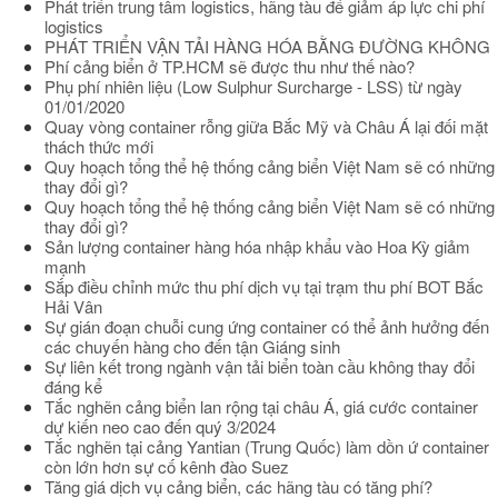
Phát triển trung tâm logistics, hãng tàu để giảm áp lực chi phí
logistics
PHÁT TRIỂN VẬN TẢI HÀNG HÓA BẰNG ĐƯỜNG KHÔNG
Phí cảng biển ở TP.HCM sẽ được thu như thế nào?
Phụ phí nhiên liệu (Low Sulphur Surcharge - LSS) từ ngày
01/01/2020
Quay vòng container rỗng giữa Bắc Mỹ và Châu Á lại đối mặt
thách thức mới
Quy hoạch tổng thể hệ thống cảng biển Việt Nam sẽ có những
thay đổi gì?
Quy hoạch tổng thể hệ thống cảng biển Việt Nam sẽ có những
thay đổi gì?
Sản lượng container hàng hóa nhập khẩu vào Hoa Kỳ giảm
mạnh
Sắp điều chỉnh mức thu phí dịch vụ tại trạm thu phí BOT Bắc
Hải Vân
Sự gián đoạn chuỗi cung ứng container có thể ảnh hưởng đến
các chuyến hàng cho đến tận Giáng sinh
Sự liên kết trong ngành vận tải biển toàn cầu không thay đổi
đáng kể
Tắc nghẽn cảng biển lan rộng tại châu Á, giá cước container
dự kiến neo cao đến quý 3/2024
Tắc nghẽn tại cảng Yantian (Trung Quốc) làm dồn ứ container
còn lớn hơn sự cố kênh đào Suez
Tăng giá dịch vụ cảng biển, các hãng tàu có tăng phí?