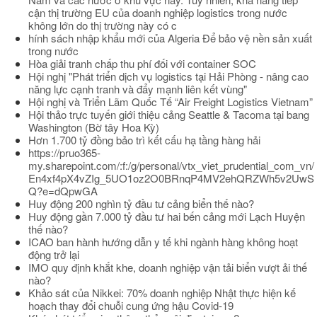
cận thị trường EU của doanh nghiệp logistics trong nước
không lớn do thị trường này có c
hính sách nhập khẩu mới của Algeria Để bảo vệ nền sản xuất
trong nước
Hòa giải tranh chấp thu phí đối với container SOC
Hội nghị "Phát triển dịch vụ logistics tại Hải Phòng - nâng cao
năng lực cạnh tranh và đẩy mạnh liên kết vùng"
Hội nghị và Triển Lãm Quốc Tế “Air Freight Logistics Vietnam”
Hội thảo trực tuyến giới thiệu cảng Seattle & Tacoma tại bang
Washington (Bờ tây Hoa Kỳ)
Hơn 1.700 tỷ đồng bảo trì kết cấu hạ tầng hàng hải
https://pruo365-
my.sharepoint.com/:f:/g/personal/vtx_viet_prudential_com_vn/
En4xf4pX4vZIg_5UO1oz2O0BRnqP4MV2ehQRZWh5v2UwS
Q?e=dQpwGA
Huy động 200 nghìn tỷ đầu tư cảng biển thế nào?
Huy động gần 7.000 tỷ đầu tư hai bến cảng mới Lạch Huyện
thế nào?
ICAO ban hành hướng dẫn y tế khi ngành hàng không hoạt
động trở lại
IMO quy định khắt khe, doanh nghiệp vận tải biển vượt ải thế
nào?
Khảo sát của Nikkei: 70% doanh nghiệp Nhật thực hiện kế
hoạch thay đổi chuỗi cung ứng hậu Covid-19