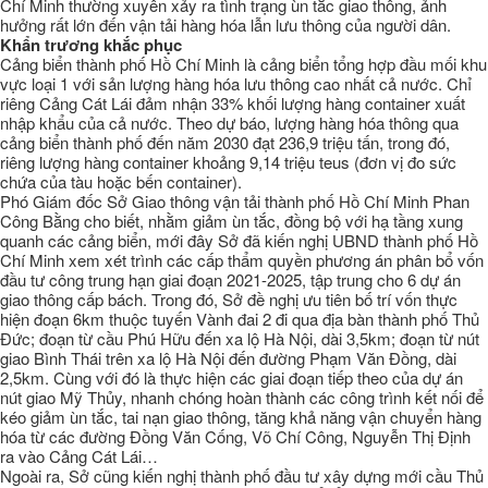
Chí Minh thường xuyên xảy ra tình trạng ùn tắc giao thông, ảnh
hưởng rất lớn đến vận tải hàng hóa lẫn lưu thông của người dân.
Khẩn trương khắc phục
Cảng biển thành phố Hồ Chí Minh là cảng biển tổng hợp đầu mối khu
vực loại 1 với sản lượng hàng hóa lưu thông cao nhất cả nước. Chỉ
riêng Cảng Cát Lái đảm nhận 33% khối lượng hàng container xuất
nhập khẩu của cả nước. Theo dự báo, lượng hàng hóa thông qua
cảng biển thành phố đến năm 2030 đạt 236,9 triệu tấn, trong đó,
riêng lượng hàng container khoảng 9,14 triệu teus (đơn vị đo sức
chứa của tàu hoặc bến container).
Phó Giám đốc Sở Giao thông vận tải thành phố Hồ Chí Minh Phan
Công Bằng cho biết, nhằm giảm ùn tắc, đồng bộ với hạ tầng xung
quanh các cảng biển, mới đây Sở đã kiến nghị UBND thành phố Hồ
Chí Minh xem xét trình các cấp thẩm quyền phương án phân bổ vốn
đầu tư công trung hạn giai đoạn 2021-2025, tập trung cho 6 dự án
giao thông cấp bách. Trong đó, Sở đề nghị ưu tiên bố trí vốn thực
hiện đoạn 6km thuộc tuyến Vành đai 2 đi qua địa bàn thành phố Thủ
Đức; đoạn từ cầu Phú Hữu đến xa lộ Hà Nội, dài 3,5km; đoạn từ nút
giao Bình Thái trên xa lộ Hà Nội đến đường Phạm Văn Đồng, dài
2,5km. Cùng với đó là thực hiện các giai đoạn tiếp theo của dự án
nút giao Mỹ Thủy, nhanh chóng hoàn thành các công trình kết nối để
kéo giảm ùn tắc, tai nạn giao thông, tăng khả năng vận chuyển hàng
hóa từ các đường Đồng Văn Cống, Võ Chí Công, Nguyễn Thị Định
ra vào Cảng Cát Lái…
Ngoài ra, Sở cũng kiến nghị thành phố đầu tư xây dựng mới cầu Thủ