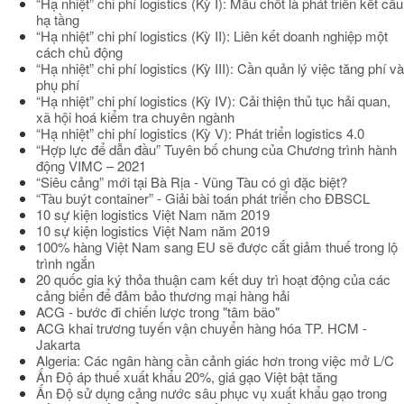
“Hạ nhiệt” chi phí logistics (Kỳ I): Mấu chốt là phát triển kết cấu
hạ tầng
“Hạ nhiệt” chi phí logistics (Kỳ II): Liên kết doanh nghiệp một
cách chủ động
“Hạ nhiệt” chi phí logistics (Kỳ III): Cần quản lý việc tăng phí và
phụ phí
“Hạ nhiệt” chi phí logistics (Kỳ IV): Cải thiện thủ tục hải quan,
xã hội hoá kiểm tra chuyên ngành
“Hạ nhiệt” chi phí logistics (Kỳ V): Phát triển logistics 4.0
“Hợp lực để dẫn đầu” Tuyên bố chung của Chương trình hành
động VIMC – 2021
“Siêu cảng” mới tại Bà Rịa - Vũng Tàu có gì đặc biệt?
“Tàu buýt container” - Giải bài toán phát triển cho ĐBSCL
10 sự kiện logistics Việt Nam năm 2019
10 sự kiện logistics Việt Nam năm 2019
100% hàng Việt Nam sang EU sẽ được cắt giảm thuế trong lộ
trình ngắn
20 quốc gia ký thỏa thuận cam kết duy trì hoạt động của các
cảng biển để đảm bảo thương mại hàng hải
ACG - bước đi chiến lược trong "tâm bão"
ACG khai trương tuyến vận chuyển hàng hóa TP. HCM -
Jakarta
Algeria: Các ngân hàng cần cảnh giác hơn trong việc mở L/C
Ấn Độ áp thuế xuất khẩu 20%, giá gạo Việt bật tăng
Ấn Độ sử dụng cảng nước sâu phục vụ xuất khẩu gạo trong