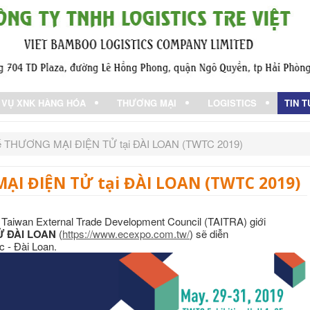
 VỤ XNK HÀNG HÓA
THƯƠNG MẠI
LOGISTICS
TIN 
 tế THƯƠNG MẠI ĐIỆN TỬ tại ĐÀI LOAN (TWTC 2019)
ẠI ĐIỆN TỬ tại ĐÀI LOAN (TWTC 2019)
 Taiwan External Trade Development Council (TAITRA) giới
Ử ĐÀI LOAN
(
https://www.ecexpo.com.tw/
) sẽ diễn
c - Đài Loan.