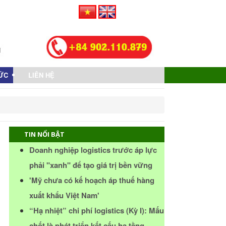
TỨC
LIÊN HỆ
TIN NỔI BẬT
Doanh nghiệp logistics trước áp lực
phải "xanh" để tạo giá trị bền vững
'Mỹ chưa có kế hoạch áp thuế hàng
xuất khẩu Việt Nam'
“Hạ nhiệt” chi phí logistics (Kỳ I): Mấu
chốt là phát triển kết cấu hạ tầng