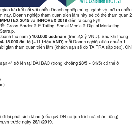
ể giao lưu kết nối với nhiều Doanh nghiệp cùng ngành và mở ra nhiều
ăm nay, Doanh nghiệp tham quan triển lãm này sẽ có thể tham quan 2
MPUTEX 2019
và
INNOVEX 2019
diễn ra cùng kỳ!!!
ề: Cross Border & E-Tailing, Social Media & Digital Marketing,
Startup.
 doanh thu năm
>100.000 usd/năm
(trên 2,3tỷ VND). Sau khi thông
A 15.000 đài tệ (~11 triệu VND)
mỗi Doanh nghiệp /tiêu chuẩn 1
thời gian tham quan triển lãm (khách sạn sẽ do TAITRA sắp xếp). Chi
sạn 4* trở lên tại ĐÀI BẮC (trong khoảng
28/5 ~ 31/5
) có thể ở
)
ần)
 đi lại phát sinh khác (nếu quý DN có lịch trình cá nhân riêng)
m.vn
trước ngày
28/1/2019.