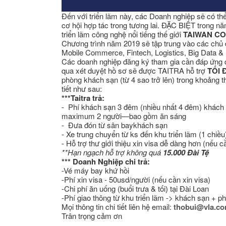
Đến với triển lãm này, các Doanh nghiệp sẽ có th
cơ hội hợp tác trong tương lai. ĐẶC BIỆT trong n
triển lãm công nghệ nổi tiếng thế giới
TAIWAN CO
Chương trình năm 2019 sẽ tập trung vào các chủ đ
Mobile Commerce, Fintech, Logistics, Big Data & 
Các doanh nghiệp đăng ký tham gia cần đáp ứng
qua xét duyệt hồ sơ sẽ được TAITRA hỗ trợ
TỐI Đ
phòng khách sạn (từ 4 sao trở lên) trong khoảng 
tiết như sau:
***Taitra trả:
- Phí khách sạn 3 đêm (nhiều nhất 4 đêm) khách 
maximum 2 người—bao gồm ăn sáng
- Đưa đón từ sân baykhách sạn
- Xe trung chuyển từ ks đến khu triển lãm (1 chiều
- Hỗ trợ thư giới thiệu xin visa dễ dàng hơn (nếu c
**Hạn ngạch hỗ trợ không quá
15.000 Đài Tệ
*** Doanh Nghiệp chi trả:
-Vé máy bay khứ hồi
-Phí xin visa - 50usd/người (nếu cần xin visa)
-Chi phí ăn uống (buổi trưa & tối) tại Đài Loan
-Phí giao thông từ khu triển lãm -> khách sạn + phí
Mọi thông tin chi tiết liên hệ email:
thobui@vla.co
Trân trọng cảm ơn