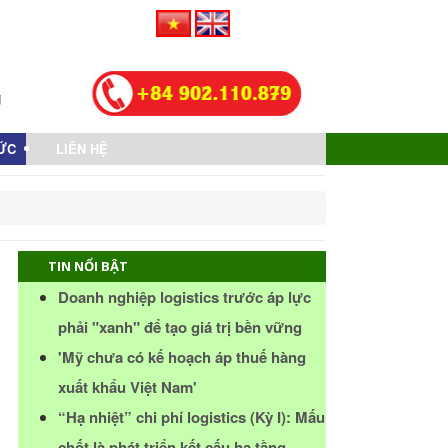
TỨC
LIÊN HỆ
TIN NỔI BẬT
Doanh nghiệp logistics trước áp lực
phải "xanh" để tạo giá trị bền vững
'Mỹ chưa có kế hoạch áp thuế hàng
xuất khẩu Việt Nam'
“Hạ nhiệt” chi phí logistics (Kỳ I): Mấu
chốt là phát triển kết cấu hạ tầng