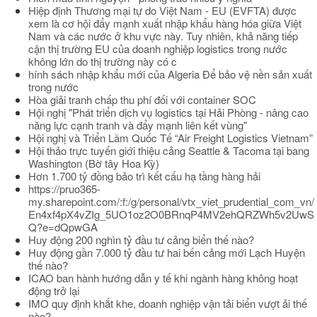
Hiệp định Thương mại tự do Việt Nam - EU (EVFTA) được
xem là cơ hội đẩy mạnh xuất nhập khẩu hàng hóa giữa Việt
Nam và các nước ở khu vực này. Tuy nhiên, khả năng tiếp
cận thị trường EU của doanh nghiệp logistics trong nước
không lớn do thị trường này có c
hính sách nhập khẩu mới của Algeria Để bảo vệ nền sản xuất
trong nước
Hòa giải tranh chấp thu phí đối với container SOC
Hội nghị "Phát triển dịch vụ logistics tại Hải Phòng - nâng cao
năng lực cạnh tranh và đẩy mạnh liên kết vùng"
Hội nghị và Triển Lãm Quốc Tế “Air Freight Logistics Vietnam”
Hội thảo trực tuyến giới thiệu cảng Seattle & Tacoma tại bang
Washington (Bờ tây Hoa Kỳ)
Hơn 1.700 tỷ đồng bảo trì kết cấu hạ tầng hàng hải
https://pruo365-
my.sharepoint.com/:f:/g/personal/vtx_viet_prudential_com_vn/
En4xf4pX4vZIg_5UO1oz2O0BRnqP4MV2ehQRZWh5v2UwS
Q?e=dQpwGA
Huy động 200 nghìn tỷ đầu tư cảng biển thế nào?
Huy động gần 7.000 tỷ đầu tư hai bến cảng mới Lạch Huyện
thế nào?
ICAO ban hành hướng dẫn y tế khi ngành hàng không hoạt
động trở lại
IMO quy định khắt khe, doanh nghiệp vận tải biển vượt ải thế
nào?