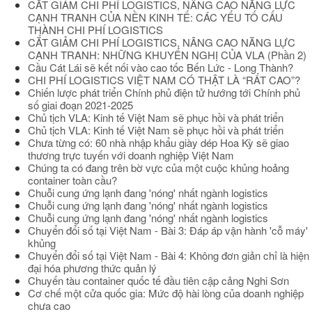
CẮT GIẢM CHI PHÍ LOGISTICS, NÂNG CAO NĂNG LỰC
CẠNH TRANH CỦA NỀN KINH TẾ: CÁC YẾU TỐ CẤU
THÀNH CHI PHÍ LOGISTICS
CẮT GIẢM CHI PHÍ LOGISTICS, NÂNG CAO NĂNG LỰC
CẠNH TRANH: NHỮNG KHUYẾN NGHỊ CỦA VLA (Phần 2)
Cầu Cát Lái sẽ kết nối vào cao tốc Bến Lức - Long Thành?
CHI PHÍ LOGISTICS VIỆT NAM CÓ THẬT LÀ “RẤT CAO”?
Chiến lược phát triển Chính phủ điện tử hướng tới Chính phủ
số giai đoạn 2021-2025
Chủ tịch VLA: Kinh tế Việt Nam sẽ phục hồi và phát triển
Chủ tịch VLA: Kinh tế Việt Nam sẽ phục hồi và phát triển
Chưa từng có: 60 nhà nhập khẩu giày dép Hoa Kỳ sẽ giao
thương trực tuyến với doanh nghiệp Việt Nam
Chúng ta có đang trên bờ vực của một cuộc khủng hoảng
container toàn cầu?
Chuỗi cung ứng lạnh đang 'nóng' nhất ngành logistics
Chuỗi cung ứng lạnh đang 'nóng' nhất ngành logistics
Chuỗi cung ứng lạnh đang 'nóng' nhất ngành logistics
Chuyển đổi số tại Việt Nam - Bài 3: Đáp áp vận hành 'cỗ máy'
khủng
Chuyển đổi số tại Việt Nam - Bài 4: Không đơn giản chỉ là hiện
đại hóa phương thức quản lý
Chuyến tàu container quốc tế đầu tiên cập cảng Nghi Sơn
Cơ chế một cửa quốc gia: Mức độ hài lòng của doanh nghiệp
chưa cao