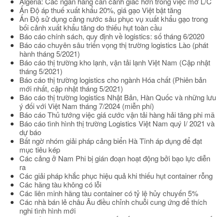
Algeria: Các ngân hàng cần cảnh giác hơn trong việc mở L/C
Ấn Độ áp thuế xuất khẩu 20%, giá gạo Việt bật tăng
Ấn Độ sử dụng cảng nước sâu phục vụ xuất khẩu gạo trong
bối cảnh xuất khẩu tăng do thiếu hụt toàn cầu
Báo cáo chính sách, quy định về logistics: số tháng 6/2020
Báo cáo chuyên sâu triển vọng thị trường logistics Lào (phát
hành tháng 5/2021)
Báo cáo thị trường kho lạnh, vận tải lạnh Việt Nam (Cập nhật
tháng 5/2021)
Báo cáo thị trường logistics cho ngành Hóa chất (Phiên bản
mới nhất, cập nhật tháng 5/2021)
Báo cáo thị trường logistics Nhật Bản, Hàn Quốc và những lưu
ý đối với Việt Nam tháng 7/2024 (miễn phí)
Báo cáo Thủ tướng việc giá cước vận tải hàng hải tăng phi mã
Báo cáo tình hình thị trường Logistics Việt Nam quý I/ 2021 và
dự báo
Bất ngờ nhóm giải pháp cảng biển Hà Tĩnh áp dụng để đạt
mục tiêu kép
Các cảng ở Nam Phi bị gián đoạn hoạt động bởi bạo lực diễn
ra
Các giải pháp khắc phục hiệu quả khi thiếu hụt container rỗng
Các hãng tàu không có lỗi
Các liên minh hãng tàu container có tỷ lệ hủy chuyến 5%
Các nhà bán lẻ châu Âu điều chỉnh chuỗi cung ứng để thích
nghi tình hình mới