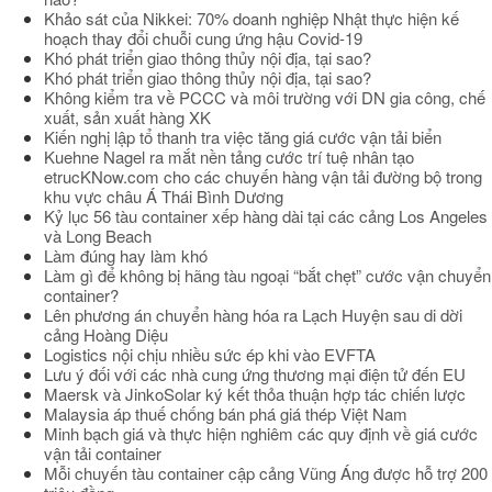
Khảo sát của Nikkei: 70% doanh nghiệp Nhật thực hiện kế
hoạch thay đổi chuỗi cung ứng hậu Covid-19
Khó phát triển giao thông thủy nội địa, tại sao?
Khó phát triển giao thông thủy nội địa, tại sao?
Không kiểm tra về PCCC và môi trường với DN gia công, chế
xuất, sản xuất hàng XK
Kiến nghị lập tổ thanh tra việc tăng giá cước vận tải biển
Kuehne Nagel ra mắt nền tảng cước trí tuệ nhân tạo
etrucKNow.com cho các chuyến hàng vận tải đường bộ trong
khu vực châu Á Thái Bình Dương
Kỷ lục 56 tàu container xếp hàng dài tại các cảng Los Angeles
và Long Beach
Làm đúng hay làm khó
Làm gì để không bị hãng tàu ngoại “bắt chẹt” cước vận chuyển
container?
Lên phương án chuyển hàng hóa ra Lạch Huyện sau di dời
cảng Hoàng Diệu
Logistics nội chịu nhiều sức ép khi vào EVFTA
Lưu ý đối với các nhà cung ứng thương mại điện tử đến EU
Maersk và JinkoSolar ký kết thỏa thuận hợp tác chiến lược
Malaysia áp thuế chống bán phá giá thép Việt Nam
Minh bạch giá và thực hiện nghiêm các quy định về giá cước
vận tải container
Mỗi chuyến tàu container cập cảng Vũng Áng được hỗ trợ 200