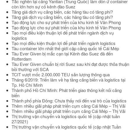
Tắc nghẽn tại cảng Yantian (Trung Quốc) làm dồn ứ container
còn lớn hơn sự cố kênh đào Suez
Tăng giá dịch vụ cảng biển, các hãng tàu có tăng phí?
Tăng giá dịch vụ cảng biển, các hãng tàu có tăng phí?
Tạo động lực cho sự phát triển của khu kinh tế Vân Phong
Tạo động lực cho sự phát triển của khu kinh tế Vân Phong
Tạo mọi điều kiện thuận lợi để phát triển ngành dịch vụ
logistics
Tạo mọi điều kiện thuận lợi để phát triển ngành logistics
Tàu container lớn nhất thế giới cập cảng quốc tế Cái Mép
Tàu Ever Given bị mắc cạn tại Kênh đào Suez đã đến
Rotterdam
Tàu Ever Given chuẩn bị rời Suez sau khi đạt được thỏa thuận
bồi thường với SCA
TCIT vượt mốc 2.000.000 TEU sản lượng thông qua
Tháng 6/2019: Triển lãm về hạ tầng cảng biển và logistics tại
Tp. Hồ Chí Minh
Thành phố Hồ Chí Minh: Phát triển giao thông kết nối cảng
biển
Thành phố phía Đông: Chưa thấy nói đến vai trò của logistics
Thêm nhiều giải pháp phát triển cụm cảng Cái Mép – Thị Vải
Thêm nhiều giải pháp phát triển cụm cảng Cái Mép – Thị Vải
Thị trường vận chuyển và logistics quốc tế (cập nhật tuần
27/2021)
Thị trường vận chuyển và logistics quốc tế (cập nhật Tuần