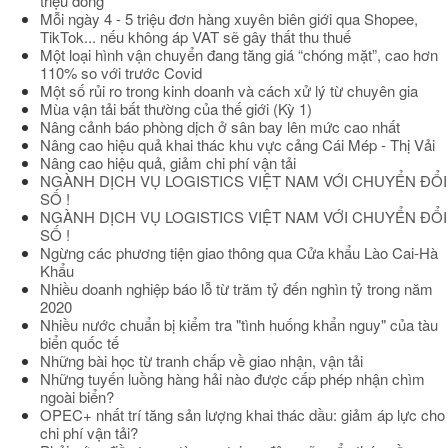
triệu đồng
Mỗi ngày 4 - 5 triệu đơn hàng xuyên biên giới qua Shopee,
TikTok... nếu không áp VAT sẽ gây thất thu thuế
Một loại hình vận chuyển đang tăng giá “chóng mặt”, cao hơn
110% so với trước Covid
Một số rủi ro trong kinh doanh và cách xử lý từ chuyên gia
Mùa vận tải bất thường của thế giới (Kỳ 1)
Nâng cảnh báo phòng dịch ở sân bay lên mức cao nhất
Nâng cao hiệu quả khai thác khu vực cảng Cái Mép - Thị Vải
Nâng cao hiệu quả, giảm chi phí vận tải
NGÀNH DỊCH VỤ LOGISTICS VIỆT NAM VỚI CHUYỂN ĐỔI
SỐ !
NGÀNH DỊCH VỤ LOGISTICS VIỆT NAM VỚI CHUYỂN ĐỔI
SỐ !
Ngừng các phương tiện giao thông qua Cửa khẩu Lào Cai-Hà
Khẩu
Nhiều doanh nghiệp báo lỗ từ trăm tỷ đến nghìn tỷ trong năm
2020
Nhiều nước chuẩn bị kiểm tra "tình huống khẩn nguy" của tàu
biển quốc tế
Những bài học từ tranh chấp về giao nhận, vận tải
Những tuyến luồng hàng hải nào được cấp phép nhận chìm
ngoài biển?
OPEC+ nhất trí tăng sản lượng khai thác dầu: giảm áp lực cho
chi phí vận tải?