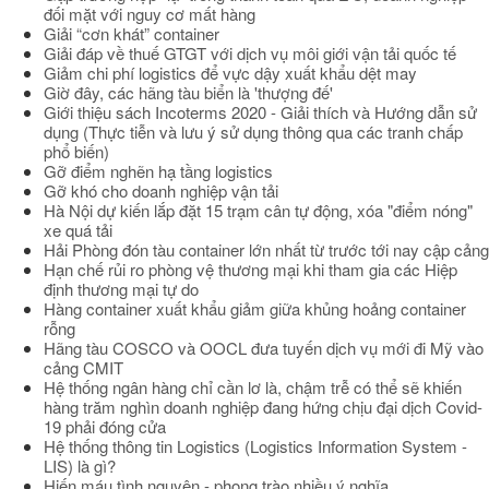
đối mặt với nguy cơ mất hàng
Giải “cơn khát” container
Giải đáp về thuế GTGT với dịch vụ môi giới vận tải quốc tế
Giảm chi phí logistics để vực dậy xuất khẩu dệt may
Giờ đây, các hãng tàu biển là 'thượng đế'
Giới thiệu sách Incoterms 2020 - Giải thích và Hướng dẫn sử
dụng (Thực tiễn và lưu ý sử dụng thông qua các tranh chấp
phổ biến)
Gỡ điểm nghẽn hạ tầng logistics
Gỡ khó cho doanh nghiệp vận tải
Hà Nội dự kiến lắp đặt 15 trạm cân tự động, xóa "điểm nóng"
xe quá tải
Hải Phòng đón tàu container lớn nhất từ trước tới nay cập cảng
Hạn chế rủi ro phòng vệ thương mại khi tham gia các Hiệp
định thương mại tự do
Hàng container xuất khẩu giảm giữa khủng hoảng container
rỗng
Hãng tàu COSCO và OOCL đưa tuyến dịch vụ mới đi Mỹ vào
cảng CMIT
Hệ thống ngân hàng chỉ cần lơ là, chậm trễ có thể sẽ khiến
hàng trăm nghìn doanh nghiệp đang hứng chịu đại dịch Covid-
19 phải đóng cửa
Hệ thống thông tin Logistics (Logistics Information System -
LIS) là gì?
Hiến máu tình nguyện - phong trào nhiều ý nghĩa