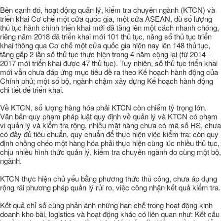
Bên cạnh đó, hoạt động quản lý, kiểm tra chuyên ngành (KTCN) và
triển khai Cơ chế một cửa quốc gia, một cửa ASEAN, dù số lượng
thủ tục hành chính triển khai mới đã tăng lên một cách nhanh chóng,
riêng năm 2018 đã triển khai mới 101 thủ tục, nâng số thủ tục triển
khai thông qua Cơ chế một cửa quốc gia hiện nay lên 148 thủ tục,
tăng gấp 2 lần số thủ tục thực hiện trong 4 năm cộng lại (từ 2014 –
2017 mới triển khai được 47 thủ tục). Tuy nhiên, số thủ tục triển khai
mới vẫn chưa đáp ứng mục tiêu đề ra theo Kế hoạch hành động của
Chính phủ; một số bộ, ngành chậm xây dựng Kế hoạch hành động
chi tiết để triển khai.
Về KTCN, số lượng hàng hóa phải KTCN còn chiếm tỷ trọng lớn.
Văn bản quy phạm pháp luật quy định về quản lý và KTCN có phạm
vi quản lý và kiểm tra rộng, nhiều mặt hàng chưa có mã số HS, chưa
có đầy đủ tiêu chuẩn, quy chuẩn để thực hiện việc kiểm tra; còn quy
định chồng chéo một hàng hóa phải thực hiện cùng lúc nhiều thủ tục,
chịu nhiều hình thức quản lý, kiểm tra chuyên ngành do cùng một bộ,
ngành.
KTCN thực hiện chủ yếu bằng phương thức thủ công, chưa áp dụng
rộng rãi phương pháp quản lý rủi ro, việc công nhận kết quả kiểm tra.
Kết quả chỉ số cũng phản ánh những hạn chế trong hoạt động kinh
doanh kho bãi, logistics và hoạt động khác có liên quan như: Kết cấu