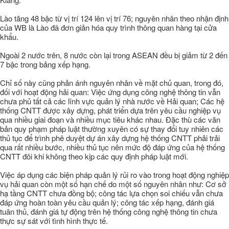
Lào tăng 48 bậc từ vị trí 124 lên vị trí 76; nguyên nhân theo nhận định
của WB là Lào đã đơn giản hóa quy trình thông quan hàng tại cửa
khẩu.
Ngoài 2 nước trên, 8 nước còn lại trong ASEAN đều bị giảm từ 2 đến
7 bậc trong bảng xếp hạng.
Chỉ số này cũng phản ánh nguyên nhân về mặt chủ quan, trong đó,
đối với hoạt động hải quan: Việc ứng dụng công nghệ thông tin vẫn
chưa phủ tất cả các lĩnh vực quản lý nhà nước về Hải quan; Các hệ
thống CNTT được xây dựng, phát triển dựa trên yêu cầu nghiệp vụ
qua nhiều giai đoạn và nhiều mục tiêu khác nhau. Đặc thù các văn
bản quy phạm pháp luật thường xuyên có sự thay đổi tuy nhiên các
thủ tục để trình phê duyệt dự án xây dựng hệ thống CNTT phải trải
qua rất nhiều bước, nhiều thủ tục nên mức độ đáp ứng của hệ thống
CNTT đôi khi không theo kịp các quy định pháp luật mới.
Việc áp dụng các biện pháp quản lý rủi ro vào trong hoạt động nghiệp
vụ hải quan còn một số hạn chế do một số nguyên nhân như: Cơ sở
hạ tầng CNTT chưa đồng bộ; công tác lựa chọn soi chiếu vẫn chưa
đáp ứng hoàn toàn yêu cầu quản lý; công tác xếp hạng, đánh giá
tuân thủ, đánh giá tự động trên hệ thống công nghệ thông tin chưa
thực sự sát với tình hình thực tế.