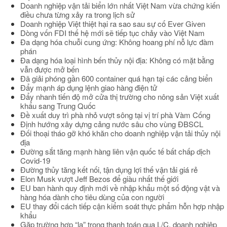
Doanh nghiệp vận tải biển lớn nhất Việt Nam vừa chứng kiến
điều chưa từng xảy ra trong lịch sử
Doanh nghiệp Việt thiệt hại ra sao sau sự cố Ever Given
Dòng vốn FDI thế hệ mới sẽ tiếp tục chảy vào Việt Nam
Đa dạng hóa chuỗi cung ứng: Không hoang phí nỗ lực đàm
phán
Đa dạng hóa loại hình bến thủy nội địa: Không có mặt bằng
vẫn được mở bến
Đã giải phóng gần 600 container quá hạn tại các cảng biển
Đẩy mạnh áp dụng lệnh giao hàng điện tử
Đẩy nhanh tiến độ mở cửa thị trường cho nông sản Việt xuất
khẩu sang Trung Quốc
Đề xuất duy trì phà nhỏ vượt sông tại vị trí phà Vàm Cống
Định hướng xây dựng cảng nước sâu cho vùng ĐBSCL
Đối thoại tháo gỡ khó khăn cho doanh nghiệp vận tải thủy nội
địa
Đường sắt tăng mạnh hàng liên vận quốc tế bất chấp dịch
Covid-19
Đường thủy tăng kết nối, tận dụng lợi thế vận tải giá rẻ
Elon Musk vượt Jeff Bezos để giàu nhất thế giới
EU ban hành quy định mới về nhập khẩu một số động vật và
hàng hóa dành cho tiêu dùng của con người
EU thay đổi cách tiếp cận kiểm soát thực phẩm hỗn hợp nhập
khẩu
Gặp trường hợp “lạ” trong thanh toán qua L/C, doanh nghiệp