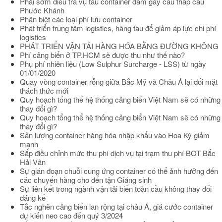
Phải sớm điều tra vụ tàu container đâm gãy cẩu tháp cầu
Phước Khánh
Phân biệt các loại phí lưu container
Phát triển trung tâm logistics, hãng tàu để giảm áp lực chi phí
logistics
PHÁT TRIỂN VẬN TẢI HÀNG HÓA BẰNG ĐƯỜNG KHÔNG
Phí cảng biển ở TP.HCM sẽ được thu như thế nào?
Phụ phí nhiên liệu (Low Sulphur Surcharge - LSS) từ ngày
01/01/2020
Quay vòng container rỗng giữa Bắc Mỹ và Châu Á lại đối mặt
thách thức mới
Quy hoạch tổng thể hệ thống cảng biển Việt Nam sẽ có những
thay đổi gì?
Quy hoạch tổng thể hệ thống cảng biển Việt Nam sẽ có những
thay đổi gì?
Sản lượng container hàng hóa nhập khẩu vào Hoa Kỳ giảm
mạnh
Sắp điều chỉnh mức thu phí dịch vụ tại trạm thu phí BOT Bắc
Hải Vân
Sự gián đoạn chuỗi cung ứng container có thể ảnh hưởng đến
các chuyến hàng cho đến tận Giáng sinh
Sự liên kết trong ngành vận tải biển toàn cầu không thay đổi
đáng kể
Tắc nghẽn cảng biển lan rộng tại châu Á, giá cước container
dự kiến neo cao đến quý 3/2024