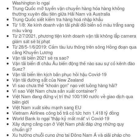
Washington lo ngại
Trung Quốc mở tuyến vận chuyển hàng hóa hàng không
thường xuyên đầu tiên giữa Hải Nam và Australia
Trung Quốc siết kiểm tra hàng hoá nhập khẩu
Từ 1/8: Xe kinh doanh vận tải phải đổi biển số màu trắng sang
màu vàng
Từ 2/7/2021, phương tiện kinh doanh vận tải không lắp camera
giám sát sẽ bị phạt
Từ 28/5-1/6/2019: Cấm tàu lưu thông trên sông Hồng đoạn qua
cảng Khuyến Lương
Vận tải biển 2021 sẽ ra sao?
Vận tải biển đi châu Âu biến động thế nào sau sự cố kênh đào
Suez?
Vận tải biển lên kịch bản phục hồi hậu Covid-19
Vận tải đường sắt của New Zealand
Vì sao chưa thể “khoán gọn” nạo vét luồng hàng hải?
Vì sao Việt Nam chưa sản xuất container?
Việt Nam đang đứng vị trí thứ 100/190 nước về giao dịch qua
biên giới
Việt Nam xuất siêu mạnh sang EU
Vietnam Airlines công bố trả cổ tức hơn 1.418 tỷ đồng
World Bank lo ngại 'thập kỷ mất mát' vì Covid-19
Xây dựng cảng cạn ở Việt Nam phải đáp ứng những quy
chuẩn gì?
Xu hướng chuỗi cung ứng tại Đông Nam Á và giải pháp cho