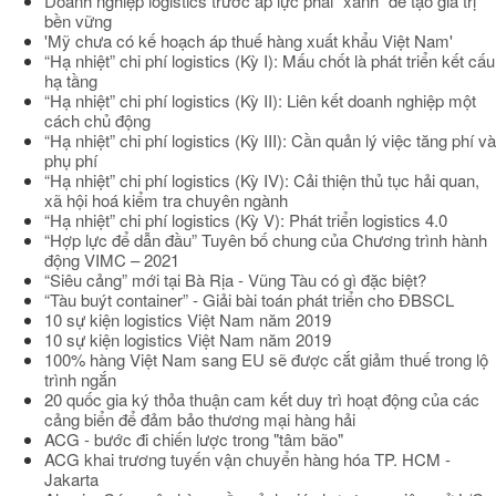
Doanh nghiệp logistics trước áp lực phải "xanh" để tạo giá trị
bền vững
'Mỹ chưa có kế hoạch áp thuế hàng xuất khẩu Việt Nam'
“Hạ nhiệt” chi phí logistics (Kỳ I): Mấu chốt là phát triển kết cấu
hạ tầng
“Hạ nhiệt” chi phí logistics (Kỳ II): Liên kết doanh nghiệp một
cách chủ động
“Hạ nhiệt” chi phí logistics (Kỳ III): Cần quản lý việc tăng phí và
phụ phí
“Hạ nhiệt” chi phí logistics (Kỳ IV): Cải thiện thủ tục hải quan,
xã hội hoá kiểm tra chuyên ngành
“Hạ nhiệt” chi phí logistics (Kỳ V): Phát triển logistics 4.0
“Hợp lực để dẫn đầu” Tuyên bố chung của Chương trình hành
động VIMC – 2021
“Siêu cảng” mới tại Bà Rịa - Vũng Tàu có gì đặc biệt?
“Tàu buýt container” - Giải bài toán phát triển cho ĐBSCL
10 sự kiện logistics Việt Nam năm 2019
10 sự kiện logistics Việt Nam năm 2019
100% hàng Việt Nam sang EU sẽ được cắt giảm thuế trong lộ
trình ngắn
20 quốc gia ký thỏa thuận cam kết duy trì hoạt động của các
cảng biển để đảm bảo thương mại hàng hải
ACG - bước đi chiến lược trong "tâm bão"
ACG khai trương tuyến vận chuyển hàng hóa TP. HCM -
Jakarta