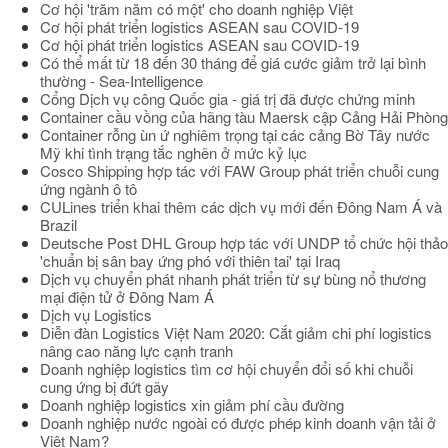
Cơ hội 'trăm năm có một' cho doanh nghiệp Việt
Cơ hội phát triển logistics ASEAN sau COVID-19
Cơ hội phát triển logistics ASEAN sau COVID-19
Có thể mất từ 18 đến 30 tháng để giá cước giảm trở lại bình
thường - Sea-Intelligence
Cổng Dịch vụ công Quốc gia - giá trị đã được chứng minh
Container cầu vồng của hãng tàu Maersk cập Cảng Hải Phòng
Container rỗng ùn ứ nghiêm trọng tại các cảng Bờ Tây nước
Mỹ khi tình trạng tắc nghẽn ở mức kỷ lục
Cosco Shipping hợp tác với FAW Group phát triển chuỗi cung
ứng ngành ô tô
CULines triển khai thêm các dịch vụ mới đến Đông Nam Á và
Brazil
Deutsche Post DHL Group hợp tác với UNDP tổ chức hội thảo
'chuẩn bị sân bay ứng phó với thiên tai' tại Iraq
Dịch vụ chuyển phát nhanh phát triển từ sự bùng nổ thương
mại điện tử ở Đông Nam Á
Dịch vụ Logistics
Diễn đàn Logistics Việt Nam 2020: Cắt giảm chi phí logistics
nâng cao năng lực cạnh tranh
Doanh nghiệp logistics tìm cơ hội chuyển đổi số khi chuỗi
cung ứng bị đứt gãy
Doanh nghiệp logistics xin giảm phí cầu đường
Doanh nghiệp nước ngoài có được phép kinh doanh vận tải ở
Việt Nam?