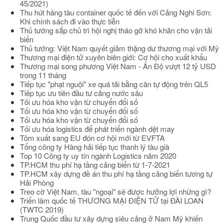
45/2021)
Thu hút hãng tàu container quốc tế đến với Cảng Nghi Sơn:
Khi chính sách đi vào thực tiễn
Thủ tướng sắp chủ trì hội nghị tháo gỡ khó khăn cho vận tải
biển
Thủ tướng: Việt Nam quyết giảm thặng dư thương mại với Mỹ
Thương mại điện tử xuyên biên giới: Cơ hội cho xuất khẩu
Thương mại song phương Việt Nam - Ấn Độ vượt 12 tỷ USD
trong 11 tháng
Tiếp tục "phạt nguội" xe quá tải bằng cân tự động trên QL5
Tiếp tục ưu tiên đầu tư cảng nước sâu
Tối ưu hóa kho vận từ chuyển đổi số
Tối ưu hóa kho vận từ chuyển đổi số
Tối ưu hóa kho vận từ chuyển đổi số
Tối ưu hóa logistics để phát triển ngành dệt may
Tôm xuất sang EU đón cơ hội mới từ EVFTA
Tổng công ty Hàng hải tiếp tục thanh lý tàu già
Top 10 Công ty uy tín ngành Logistics năm 2020
TP.HCM thu phí hạ tầng cảng biển từ 1-7-2021
TP.HCM xây dựng đề án thu phí hạ tầng cảng biển tương tự
Hải Phòng
Treo cờ Việt Nam, tàu "ngoại" sẽ được hưởng lợi những gì?
Triển lãm quốc tế THƯƠNG MẠI ĐIỆN TỬ tại ĐÀI LOAN
(TWTC 2019)
Trung Quốc đầu tư xây dựng siêu cảng ở Nam Mỹ khiến