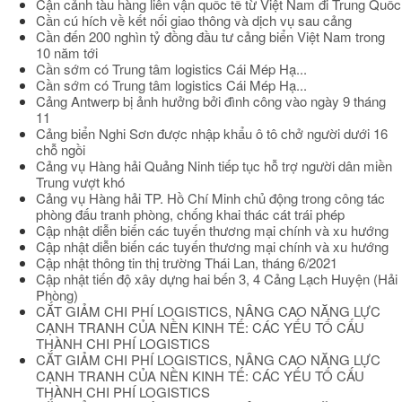
Cận cảnh tàu hàng liên vận quốc tế từ Việt Nam đi Trung Quốc
Cần cú hích về kết nối giao thông và dịch vụ sau cảng
Cần đến 200 nghìn tỷ đồng đầu tư cảng biển Việt Nam trong
10 năm tới
Cần sớm có Trung tâm logistics Cái Mép Hạ...
Cần sớm có Trung tâm logistics Cái Mép Hạ...
Cảng Antwerp bị ảnh hưởng bởi đình công vào ngày 9 tháng
11
Cảng biển Nghi Sơn được nhập khẩu ô tô chở người dưới 16
chỗ ngồi
Cảng vụ Hàng hải Quảng Ninh tiếp tục hỗ trợ người dân miền
Trung vượt khó
Cảng vụ Hàng hải TP. Hồ Chí Minh chủ động trong công tác
phòng đấu tranh phòng, chống khai thác cát trái phép
Cập nhật diễn biến các tuyến thương mại chính và xu hướng
Cập nhật diễn biến các tuyến thương mại chính và xu hướng
Cập nhật thông tin thị trường Thái Lan, tháng 6/2021
Cập nhật tiến độ xây dựng hai bến 3, 4 Cảng Lạch Huyện (Hải
Phòng)
CẮT GIẢM CHI PHÍ LOGISTICS, NÂNG CAO NĂNG LỰC
CẠNH TRANH CỦA NỀN KINH TẾ: CÁC YẾU TỐ CẤU
THÀNH CHI PHÍ LOGISTICS
CẮT GIẢM CHI PHÍ LOGISTICS, NÂNG CAO NĂNG LỰC
CẠNH TRANH CỦA NỀN KINH TẾ: CÁC YẾU TỐ CẤU
THÀNH CHI PHÍ LOGISTICS