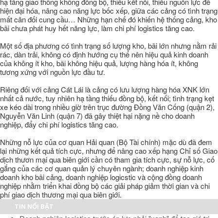
hạ tầng giao thông không đồng bộ, thiếu kết nối, thiếu nguồn lực để
hiện đại hóa, nâng cao năng lực bốc xếp, giữa các cảng có tình trạng
mất cân đối cung cầu… Những hạn chế đó khiến hệ thống cảng, kho
bãi chưa phát huy hết năng lực, làm chi phí logistics tăng cao.
Một số địa phương có tình trạng số lượng kho, bãi lớn nhưng nằm rải
rác, dàn trải, không có định hướng cụ thể nên hiệu quả kinh doanh
của không ít kho, bãi không hiệu quả, lượng hàng hóa ít, không
tương xứng với nguồn lực đầu tư.
Riêng đối với cảng Cát Lái là cảng có lưu lượng hàng hóa XNK lớn
nhất cả nước, tuy nhiên hạ tầng thiếu đồng bộ, kết nối; tình trạng kẹt
xe kéo dài trong nhiều giờ trên trục đường Đồng Văn Cống (quận 2),
Nguyễn Văn Linh (quận 7) đã gây thiệt hại nặng nề cho doanh
nghiệp, đẩy chi phí logistics tăng cao.
Những nỗ lực của cơ quan Hải quan (Bộ Tài chính) mặc dù đã đem
lại những kết quả tích cực, nhưng để nâng cao xếp hạng Chỉ số Giao
dịch thươn mại qua biên giới cần có tham gia tích cực, sự nỗ lực, cố
gắng của các cơ quan quản lý chuyên ngành; doanh nghiệp kinh
doanh kho bãi cảng, doanh nghiệp logicstic và cộng đồng doanh
nghiệp nhằm triển khai đồng bộ các giải pháp giảm thời gian và chi
phí giao dịch thương mại qua biên giới.
TIN NỔI BẬT