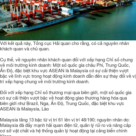
Với kết quả này, Tổng cục Hải quan cho rằng, có cả nguyên nhân
khách quan và chủ quan.
Cụ thể, về nguyên nhân khách quan đối với xếp hạng Chỉ số chung
về môi trường kinh doanh: Một số quốc gia châu Phi, Trung Quốc,
Ấn Độ, đặc biệt khu vực ASEAN là Malaysia có sự cải thiện vượt
bậc về lĩnh vực trong hoạt động kinh doanh dẫn đến sự thay đổi về vị
trí xếp hạng chung về môi trường kinh doanh.
Đối với xếp hạng Chỉ số thương mại qua biên giới, một số quốc gia
có sự cải thiện vượt bậc về hoạt động giao thương hàng hóa qua
biên giới như Brazil, Nga, Ấn Độ, Trung Quốc, đặc biệt khu vực
ASEAN là Malaysia, Lào
Malaysia tăng 13 bậc từ vị trí 61 lên vị trí 48/190; nguyên nhân do:
Malaysia đã đẩy mạnh hải quan điện tử, quản lý rủi ro và nâng cấp
cơ sở vật chất và hệ thống quản lý hoạt động tại cảng biển chính
Klang.