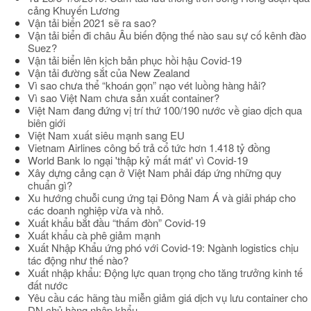
cảng Khuyến Lương
Vận tải biển 2021 sẽ ra sao?
Vận tải biển đi châu Âu biến động thế nào sau sự cố kênh đào
Suez?
Vận tải biển lên kịch bản phục hồi hậu Covid-19
Vận tải đường sắt của New Zealand
Vì sao chưa thể “khoán gọn” nạo vét luồng hàng hải?
Vì sao Việt Nam chưa sản xuất container?
Việt Nam đang đứng vị trí thứ 100/190 nước về giao dịch qua
biên giới
Việt Nam xuất siêu mạnh sang EU
Vietnam Airlines công bố trả cổ tức hơn 1.418 tỷ đồng
World Bank lo ngại 'thập kỷ mất mát' vì Covid-19
Xây dựng cảng cạn ở Việt Nam phải đáp ứng những quy
chuẩn gì?
Xu hướng chuỗi cung ứng tại Đông Nam Á và giải pháp cho
các doanh nghiệp vừa và nhỏ.
Xuất khẩu bắt đầu “thấm đòn” Covid-19
Xuất khẩu cà phê giảm mạnh
Xuất Nhập Khẩu ứng phó với Covid-19: Ngành logistics chịu
tác động như thế nào?
Xuất nhập khẩu: Động lực quan trọng cho tăng trưởng kinh tế
đất nước
Yêu cầu các hãng tàu miễn giảm giá dịch vụ lưu container cho
DN chủ hàng nhập khẩu