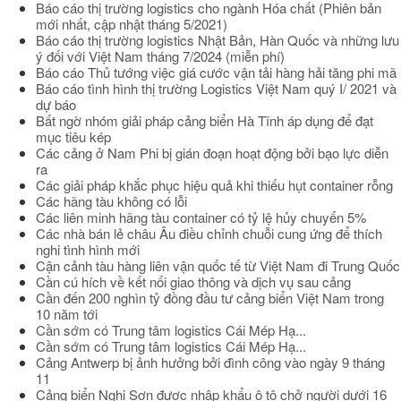
Báo cáo thị trường logistics cho ngành Hóa chất (Phiên bản
mới nhất, cập nhật tháng 5/2021)
Báo cáo thị trường logistics Nhật Bản, Hàn Quốc và những lưu
ý đối với Việt Nam tháng 7/2024 (miễn phí)
Báo cáo Thủ tướng việc giá cước vận tải hàng hải tăng phi mã
Báo cáo tình hình thị trường Logistics Việt Nam quý I/ 2021 và
dự báo
Bất ngờ nhóm giải pháp cảng biển Hà Tĩnh áp dụng để đạt
mục tiêu kép
Các cảng ở Nam Phi bị gián đoạn hoạt động bởi bạo lực diễn
ra
Các giải pháp khắc phục hiệu quả khi thiếu hụt container rỗng
Các hãng tàu không có lỗi
Các liên minh hãng tàu container có tỷ lệ hủy chuyến 5%
Các nhà bán lẻ châu Âu điều chỉnh chuỗi cung ứng để thích
nghi tình hình mới
Cận cảnh tàu hàng liên vận quốc tế từ Việt Nam đi Trung Quốc
Cần cú hích về kết nối giao thông và dịch vụ sau cảng
Cần đến 200 nghìn tỷ đồng đầu tư cảng biển Việt Nam trong
10 năm tới
Cần sớm có Trung tâm logistics Cái Mép Hạ...
Cần sớm có Trung tâm logistics Cái Mép Hạ...
Cảng Antwerp bị ảnh hưởng bởi đình công vào ngày 9 tháng
11
Cảng biển Nghi Sơn được nhập khẩu ô tô chở người dưới 16