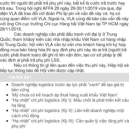
cước thì người đó phải trả phụ phí này, bất kể là cước trả trước hay
trả sau. Trong hội nghị AFFA 29 ngày 29-30/11/2019 vừa qua, đại
diện VLA đã trao đổi với đoàn Phi lip pin về vấn đề này và họ có
cùng quan điểm với VLA. Ngoài ra, VLA cũng đã báo cáo vấn đề này
với ông Chi cục trưởng Chi cục Hàng hải Việt Nam tại TP HCM ngày
28/11/2019.
Các doanh nghiệp cần phải đấu tranh với đại lý ở Trung
Quốc; tham khảoý kiến các nhà nhập khẩu Viêt Nam có hàng nhập
từ Trung Quốc; hội viên VLA cần tư vấn cho khách hàng khi ký hợp
đồng mua bán hàng hóa thì quy định phụ phí này do ai trả (người trả
cước phải thanh toán) để ghi rõ lên vận đơn, tạo cơ sở pháp lý để
xác định ai phải trả phụ phí LSS.
Nếu có thông tin gì liên quan đến việc thu phí này, Hiệp hội sẽ
tiếp tục thông báo để Hội viên được cập nhật.
TIN NỔI BẬT
Doanh nghiệp logistics trước áp lực phải "xanh" để tạo giá trị
bền vững
'Mỹ chưa có kế hoạch áp thuế hàng xuất khẩu Việt Nam'
“Hạ nhiệt” chi phí logistics (Kỳ I): Mấu chốt là phát triển kết cấu
hạ tầng
“Hạ nhiệt” chi phí logistics (Kỳ II): Liên kết doanh nghiệp một
cách chủ động
“Hạ nhiệt” chi phí logistics (Kỳ III): Cần quản lý việc tăng phí và
phụ phí