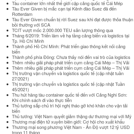
Tàu container lớn nhất thế giới cập cảng quốc tế Cái Mép
Tàu Ever Given bị mắc cạn tại Kênh đào Suez đã đến
Rotterdam
Tàu Ever Given chuẩn bị rời Suez sau khi đạt được thỏa thuận
bồi thường với SCA
TCIT vượt mốc 2.000.000 TEU sản lượng thông qua
Tháng 6/2019: Triển lãm về hạ tầng cảng biển và logistics tại
Tp. Hồ Chí Minh
Thành phố Hồ Chí Minh: Phát triển giao thông kết nối cảng
biển
Thành phố phía Đông: Chưa thấy nói đến vai trò của logistics
Thêm nhiều giải pháp phát triển cụm cảng Cái Mép – Thị Vải
Thêm nhiều giải pháp phát triển cụm cảng Cái Mép – Thị Vải
Thị trường vận chuyển và logistics quốc tế (cập nhật tuần
27/2021)
Thị trường vận chuyển và logistics quốc tế (cập nhật Tuần
45/2021)
Thu hút hãng tàu container quốc tế đến với Cảng Nghi Sơn:
Khi chính sách đi vào thực tiễn
Thủ tướng sắp chủ trì hội nghị tháo gỡ khó khăn cho vận tải
biển
Thủ tướng: Việt Nam quyết giảm thặng dư thương mại với Mỹ
Thương mại điện tử xuyên biên giới: Cơ hội cho xuất khẩu
Thương mại song phương Việt Nam - Ấn Độ vượt 12 tỷ USD
trong 11 tháng