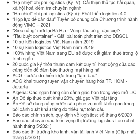
“Hạ nhiệt” chi phí logistics (Kỳ IV): Cải thiện thủ tục hải quan,
xã hội hoá kiểm tra chuyên ngành
“Hạ nhiệt” chi phí logistics (Kỳ V): Phát triển logistics 4.0
“Hợp lực để dẫn đầu” Tuyên bố chung của Chương trình hành
động VIMC – 2021
“Siêu cảng” mới tại Bà Rịa - Vũng Tàu có gì đặc biệt?
“Tàu buýt container” - Giải bài toán phát triển cho ĐBSCL
10 sự kiện logistics Việt Nam năm 2019
10 sự kiện logistics Việt Nam năm 2019
100% hàng Việt Nam sang EU sẽ được cắt giảm thuế trong lộ
trình ngắn
20 quốc gia ký thỏa thuận cam kết duy trì hoạt động của các
cảng biển để đảm bảo thương mại hàng hải
ACG - bước đi chiến lược trong "tâm bão"
ACG khai trương tuyến vận chuyển hàng hóa TP. HCM -
Jakarta
Algeria: Các ngân hàng cần cảnh giác hơn trong việc mở L/C
Ấn Độ áp thuế xuất khẩu 20%, giá gạo Việt bật tăng
Ấn Độ sử dụng cảng nước sâu phục vụ xuất khẩu gạo trong
bối cảnh xuất khẩu tăng do thiếu hụt toàn cầu
Báo cáo chính sách, quy định về logistics: số tháng 6/2020
Báo cáo chuyên sâu triển vọng thị trường logistics Lào (phát
hành tháng 5/2021)
Báo cáo thị trường kho lạnh, vận tải lạnh Việt Nam (Cập nhật
tháng 5/2021)