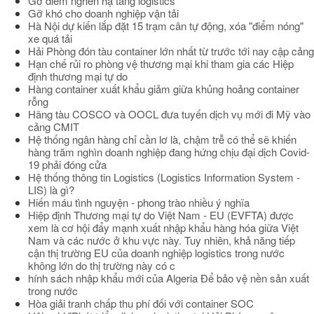
Gỡ điểm nghẽn hạ tầng logistics
Gỡ khó cho doanh nghiệp vận tải
Hà Nội dự kiến lắp đặt 15 trạm cân tự động, xóa "điểm nóng"
xe quá tải
Hải Phòng đón tàu container lớn nhất từ trước tới nay cập cảng
Hạn chế rủi ro phòng vệ thương mại khi tham gia các Hiệp
định thương mại tự do
Hàng container xuất khẩu giảm giữa khủng hoảng container
rỗng
Hãng tàu COSCO và OOCL đưa tuyến dịch vụ mới đi Mỹ vào
cảng CMIT
Hệ thống ngân hàng chỉ cần lơ là, chậm trễ có thể sẽ khiến
hàng trăm nghìn doanh nghiệp đang hứng chịu đại dịch Covid-
19 phải đóng cửa
Hệ thống thông tin Logistics (Logistics Information System -
LIS) là gì?
Hiến máu tình nguyện - phong trào nhiều ý nghĩa
Hiệp định Thương mại tự do Việt Nam - EU (EVFTA) được
xem là cơ hội đẩy mạnh xuất nhập khẩu hàng hóa giữa Việt
Nam và các nước ở khu vực này. Tuy nhiên, khả năng tiếp
cận thị trường EU của doanh nghiệp logistics trong nước
không lớn do thị trường này có c
hính sách nhập khẩu mới của Algeria Để bảo vệ nền sản xuất
trong nước
Hòa giải tranh chấp thu phí đối với container SOC