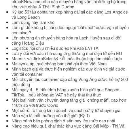
etrucKNow.com cho các chuyến hàng vận tải đường bộ trong
khu vực châu Á Thái Bình Dương
Kỷ lục 56 tàu container xếp hàng dài tại các cảng Los Angeles
và Long Beach
Làm đúng hay làm khó
Làm gì để không bị hãng tàu ngoại “bắt chẹt” cước vận chuyển
container?
Lên phương án chuyển hàng hóa ra Lạch Huyện sau di dời
cảng Hoàng Diệu
Logistics nội chịu nhiều sức ép khi vào EVFTA
Lưu ý đối với các nhà cung ứng thương mại điện tử đến EU
Maersk và JinkoSolar ký kết thỏa thuận hợp tác chiến lược
Malaysia áp thuế chống bán phá giá thép Việt Nam
Minh bạch giá và thực hiện nghiêm các quy định về giá cước
vận tải container
Mỗi chuyến tàu container cập cảng Vũng Áng được hỗ trợ 200
triệu đồng
Mỗi ngày 4 - 5 triệu đơn hàng xuyên biên giới qua Shopee,
TikTok... nếu không áp VAT sẽ gây thất thu thuế
Một loại hình vận chuyển đang tăng giá “chóng mặt”, cao hơn
110% so với trước Covid
Một số rủi ro trong kinh doanh và cách xử lý từ chuyên gia
Mùa vận tải bất thường của thế giới (Kỳ 1)
Nâng cảnh báo phòng dịch ở sân bay lên mức cao nhất
Nâng cao hiệu quả khai thác khu vực cảng Cái Mép - Thị Vải