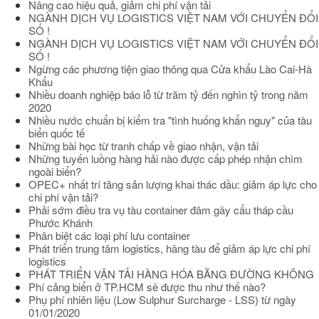
Nâng cao hiệu quả, giảm chi phí vận tải
NGÀNH DỊCH VỤ LOGISTICS VIỆT NAM VỚI CHUYỂN ĐỔI
SỐ !
NGÀNH DỊCH VỤ LOGISTICS VIỆT NAM VỚI CHUYỂN ĐỔI
SỐ !
Ngừng các phương tiện giao thông qua Cửa khẩu Lào Cai-Hà
Khẩu
Nhiều doanh nghiệp báo lỗ từ trăm tỷ đến nghìn tỷ trong năm
2020
Nhiều nước chuẩn bị kiểm tra "tình huống khẩn nguy" của tàu
biển quốc tế
Những bài học từ tranh chấp về giao nhận, vận tải
Những tuyến luồng hàng hải nào được cấp phép nhận chìm
ngoài biển?
OPEC+ nhất trí tăng sản lượng khai thác dầu: giảm áp lực cho
chi phí vận tải?
Phải sớm điều tra vụ tàu container đâm gãy cẩu tháp cầu
Phước Khánh
Phân biệt các loại phí lưu container
Phát triển trung tâm logistics, hãng tàu để giảm áp lực chi phí
logistics
PHÁT TRIỂN VẬN TẢI HÀNG HÓA BẰNG ĐƯỜNG KHÔNG
Phí cảng biển ở TP.HCM sẽ được thu như thế nào?
Phụ phí nhiên liệu (Low Sulphur Surcharge - LSS) từ ngày
01/01/2020