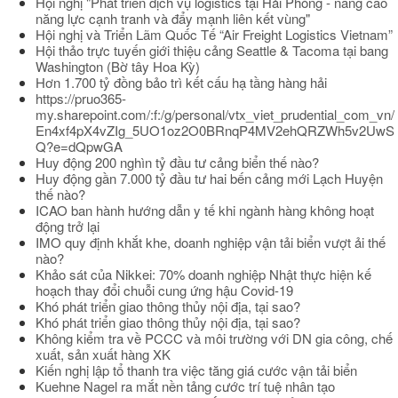
Hội nghị "Phát triển dịch vụ logistics tại Hải Phòng - nâng cao
năng lực cạnh tranh và đẩy mạnh liên kết vùng"
Hội nghị và Triển Lãm Quốc Tế “Air Freight Logistics Vietnam”
Hội thảo trực tuyến giới thiệu cảng Seattle & Tacoma tại bang
Washington (Bờ tây Hoa Kỳ)
Hơn 1.700 tỷ đồng bảo trì kết cấu hạ tầng hàng hải
https://pruo365-
my.sharepoint.com/:f:/g/personal/vtx_viet_prudential_com_vn/
En4xf4pX4vZIg_5UO1oz2O0BRnqP4MV2ehQRZWh5v2UwS
Q?e=dQpwGA
Huy động 200 nghìn tỷ đầu tư cảng biển thế nào?
Huy động gần 7.000 tỷ đầu tư hai bến cảng mới Lạch Huyện
thế nào?
ICAO ban hành hướng dẫn y tế khi ngành hàng không hoạt
động trở lại
IMO quy định khắt khe, doanh nghiệp vận tải biển vượt ải thế
nào?
Khảo sát của Nikkei: 70% doanh nghiệp Nhật thực hiện kế
hoạch thay đổi chuỗi cung ứng hậu Covid-19
Khó phát triển giao thông thủy nội địa, tại sao?
Khó phát triển giao thông thủy nội địa, tại sao?
Không kiểm tra về PCCC và môi trường với DN gia công, chế
xuất, sản xuất hàng XK
Kiến nghị lập tổ thanh tra việc tăng giá cước vận tải biển
Kuehne Nagel ra mắt nền tảng cước trí tuệ nhân tạo