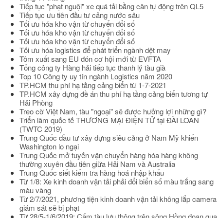
Tiếp tục "phạt nguội" xe quá tải bằng cân tự động trên QL5
Tiếp tục ưu tiên đầu tư cảng nước sâu
Tối ưu hóa kho vận từ chuyển đổi số
Tối ưu hóa kho vận từ chuyển đổi số
Tối ưu hóa kho vận từ chuyển đổi số
Tối ưu hóa logistics để phát triển ngành dệt may
Tôm xuất sang EU đón cơ hội mới từ EVFTA
Tổng công ty Hàng hải tiếp tục thanh lý tàu già
Top 10 Công ty uy tín ngành Logistics năm 2020
TP.HCM thu phí hạ tầng cảng biển từ 1-7-2021
TP.HCM xây dựng đề án thu phí hạ tầng cảng biển tương tự
Hải Phòng
Treo cờ Việt Nam, tàu "ngoại" sẽ được hưởng lợi những gì?
Triển lãm quốc tế THƯƠNG MẠI ĐIỆN TỬ tại ĐÀI LOAN
(TWTC 2019)
Trung Quốc đầu tư xây dựng siêu cảng ở Nam Mỹ khiến
Washington lo ngại
Trung Quốc mở tuyến vận chuyển hàng hóa hàng không
thường xuyên đầu tiên giữa Hải Nam và Australia
Trung Quốc siết kiểm tra hàng hoá nhập khẩu
Từ 1/8: Xe kinh doanh vận tải phải đổi biển số màu trắng sang
màu vàng
Từ 2/7/2021, phương tiện kinh doanh vận tải không lắp camera
giám sát sẽ bị phạt
Từ 28/5-1/6/2019: Cấm tàu lưu thông trên sông Hồng đoạn qua