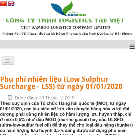
≡
Phụ phí nhiên liệu (Low Sulphur
Trang chủ
TIN TỨC
Phụ phí nhiên liệu (Low Sulphur Surcharge - LSS) từ ngày
Surcharge - LSS) từ ngày 01/01/2020
01/01/2020
Được đăng: 30 Tháng 12 2019
Theo quy định của Tổ chức Hàng hải quốc tế (IMO), từ ngày
01/01/2020, các tàu biển cỡ lớn vận chuyển hàng hóa vượt đại
dương phải dùng nhiên liệu có hàm lượng lưu huỳnh thấp, chỉ
ở mức 0,5% như dầu MGO (marine gasoil) hay dầu ULSFO
(ultra-low-sulfur fuel oil) để thay thế cho loại dầu nặng (bunker)
có hàm lượng lưu huỳnh 3,5% đang được sử dụng phổ biến