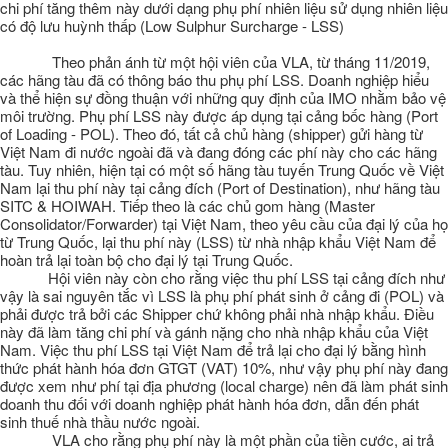
chi phí tăng thêm này dưới dạng phụ phí nhiên liệu sử dụng nhiên liệu
có độ lưu huỳnh thấp (Low Sulphur Surcharge - LSS)
Theo phản ánh từ một hội viên của VLA, từ tháng 11/2019,
các hãng tàu đã có thông báo thu phụ phí LSS. Doanh nghiệp hiểu
và thể hiện sự đồng thuận với những quy định của IMO nhằm bảo vệ
môi trường. Phụ phí LSS này được áp dụng tại cảng bốc hàng (Port
of Loading - POL). Theo đó, tất cả chủ hàng (shipper) gửi hàng từ
Việt Nam đi nước ngoài đã và đang đóng các phí này cho các hãng
tàu. Tuy nhiên, hiện tại có một số hãng tàu tuyến Trung Quốc về Việt
Nam lại thu phí này tại cảng đích (Port of Destination), như hãng tàu
SITC & HOIWAH. Tiếp theo là các chủ gom hàng (Master
Consolidator/Forwarder) tại Việt Nam, theo yêu cầu của đại lý của họ
từ Trung Quốc, lại thu phí này (LSS) từ nhà nhập khẩu Việt Nam để
hoàn trả lại toàn bộ cho đại lý tại Trung Quốc.
Hội viên này còn cho rằng việc thu phí LSS tại cảng đích như
vậy là sai nguyên tắc vì LSS là phụ phí phát sinh ở cảng đi (POL) và
phải được trả bởi các Shipper chứ không phải nhà nhập khẩu. Điều
này đã làm tăng chi phí và gánh nặng cho nhà nhập khẩu của Việt
Nam. Việc thu phí LSS tại Việt Nam để trả lại cho đại lý bằng hình
thức phát hành hóa đơn GTGT (VAT) 10%, như vậy phụ phí này đang
được xem như phí tại địa phương (local charge) nên đã làm phát sinh
doanh thu đối với doanh nghiệp phát hành hóa đơn, dẫn đến phát
sinh thuế nhà thầu nước ngoài.
VLA cho rằng phụ phí này là một phần của tiền cước, ai trả