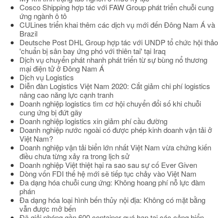
Cosco Shipping hợp tác với FAW Group phát triển chuỗi cung
ứng ngành ô tô
CULines triển khai thêm các dịch vụ mới đến Đông Nam Á và
Brazil
Deutsche Post DHL Group hợp tác với UNDP tổ chức hội thảo
'chuẩn bị sân bay ứng phó với thiên tai' tại Iraq
Dịch vụ chuyển phát nhanh phát triển từ sự bùng nổ thương
mại điện tử ở Đông Nam Á
Dịch vụ Logistics
Diễn đàn Logistics Việt Nam 2020: Cắt giảm chi phí logistics
nâng cao năng lực cạnh tranh
Doanh nghiệp logistics tìm cơ hội chuyển đổi số khi chuỗi
cung ứng bị đứt gãy
Doanh nghiệp logistics xin giảm phí cầu đường
Doanh nghiệp nước ngoài có được phép kinh doanh vận tải ở
Việt Nam?
Doanh nghiệp vận tải biển lớn nhất Việt Nam vừa chứng kiến
điều chưa từng xảy ra trong lịch sử
Doanh nghiệp Việt thiệt hại ra sao sau sự cố Ever Given
Dòng vốn FDI thế hệ mới sẽ tiếp tục chảy vào Việt Nam
Đa dạng hóa chuỗi cung ứng: Không hoang phí nỗ lực đàm
phán
Đa dạng hóa loại hình bến thủy nội địa: Không có mặt bằng
vẫn được mở bến
Đã giải phóng gần 600 container quá hạn tại các cảng biển