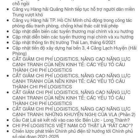
chỗ ngồi
Cảng vụ Hàng hải Quảng Ninh tiếp tục hỗ trợ người dân miền
Trung vượt khó
Cảng vụ Hàng hải TP. Hồ Chí Minh chủ động trong công tác
phòng đấu tranh phòng, chống khai thác cát trái phép
Cập nhật diễn biến các tuyến thương mại chính và xu hướng
Cập nhật diễn biến các tuyến thương mại chính và xu hướng
Cập nhật thông tin thị trường Thái Lan, tháng 6/2021
Cập nhật tiến độ xây dựng hai bến 3, 4 Cảng Lạch Huyện (Hải
Phòng)
CẮT GIẢM CHI PHÍ LOGISTICS, NÂNG CAO NĂNG LỰC
CẠNH TRANH CỦA NỀN KINH TẾ: CÁC YẾU TỐ CẤU
THÀNH CHI PHÍ LOGISTICS
CẮT GIẢM CHI PHÍ LOGISTICS, NÂNG CAO NĂNG LỰC
CẠNH TRANH CỦA NỀN KINH TẾ: CÁC YẾU TỐ CẤU
THÀNH CHI PHÍ LOGISTICS
CẮT GIẢM CHI PHÍ LOGISTICS, NÂNG CAO NĂNG LỰC
CẠNH TRANH CỦA NỀN KINH TẾ: CÁC YẾU TỐ CẤU
THÀNH CHI PHÍ LOGISTICS
CẮT GIẢM CHI PHÍ LOGISTICS, NÂNG CAO NĂNG LỰC
CẠNH TRANH: NHỮNG KHUYẾN NGHỊ CỦA VLA (Phần 2)
Cầu Cát Lái sẽ kết nối vào cao tốc Bến Lức - Long Thành?
CHI PHÍ LOGISTICS VIỆT NAM CÓ THẬT LÀ “RẤT CAO”?
Chiến lược phát triển Chính phủ điện tử hướng tới Chính phủ
số giai đoạn 2021-2025