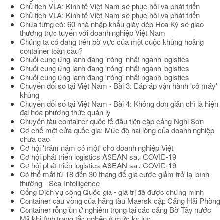
Chủ tịch VLA: Kinh tế Việt Nam sẽ phục hồi và phát triển
Chủ tịch VLA: Kinh tế Việt Nam sẽ phục hồi và phát triển
Chưa từng có: 60 nhà nhập khẩu giày dép Hoa Kỳ sẽ giao
thương trực tuyến với doanh nghiệp Việt Nam
Chúng ta có đang trên bờ vực của một cuộc khủng hoảng
container toàn cầu?
Chuỗi cung ứng lạnh đang 'nóng' nhất ngành logistics
Chuỗi cung ứng lạnh đang 'nóng' nhất ngành logistics
Chuỗi cung ứng lạnh đang 'nóng' nhất ngành logistics
Chuyển đổi số tại Việt Nam - Bài 3: Đáp áp vận hành 'cỗ máy'
khủng
Chuyển đổi số tại Việt Nam - Bài 4: Không đơn giản chỉ là hiện
đại hóa phương thức quản lý
Chuyến tàu container quốc tế đầu tiên cập cảng Nghi Sơn
Cơ chế một cửa quốc gia: Mức độ hài lòng của doanh nghiệp
chưa cao
Cơ hội 'trăm năm có một' cho doanh nghiệp Việt
Cơ hội phát triển logistics ASEAN sau COVID-19
Cơ hội phát triển logistics ASEAN sau COVID-19
Có thể mất từ 18 đến 30 tháng để giá cước giảm trở lại bình
thường - Sea-Intelligence
Cổng Dịch vụ công Quốc gia - giá trị đã được chứng minh
Container cầu vồng của hãng tàu Maersk cập Cảng Hải Phòng
Container rỗng ùn ứ nghiêm trọng tại các cảng Bờ Tây nước
Mỹ khi tình trạng tắc nghẽn ở mức kỷ lục