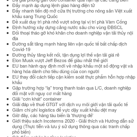
Đẩy mạnh áp dụng lệnh giao hàng điện tử
Đẩy nhanh tiến độ mở cửa thị trường cho nông sản Việt xuất
khẩu sang Trung Quốc
Đề xuất duy trì phà nhỏ vượt sông tại vị trí phà Vàm Cống
Định hướng xây dựng cảng nước sâu cho vùng ĐBSCL
Đối thoại tháo gỡ khó khăn cho doanh nghiệp vận tải thủy nội
địa
Đường sắt tăng mạnh hàng liên vận quốc tế bất chấp dịch
Covid-19
Đường thủy tăng kết nối, tận dụng lợi thế vận tải giá rẻ
Elon Musk vượt Jeff Bezos để giàu nhất thế giới
EU ban hành quy định mới về nhập khẩu một số động vật và
hàng hóa dành cho tiêu dùng của con người
EU thay đổi cách tiếp cận kiểm soát thực phẩm hỗn hợp nhập
khẩu
Gặp trường hợp “lạ” trong thanh toán qua L/C, doanh nghiệp
đối mặt với nguy cơ mất hàng
Giải “cơn khát” container
Giải đáp về thuế GTGT với dịch vụ môi giới vận tải quốc tế
Giảm chi phí logistics để vực dậy xuất khẩu dệt may
Giờ đây, các hãng tàu biển là 'thượng đế'
Giới thiệu sách Incoterms 2020 - Giải thích và Hướng dẫn sử
dụng (Thực tiễn và lưu ý sử dụng thông qua các tranh chấp
phổ biến)