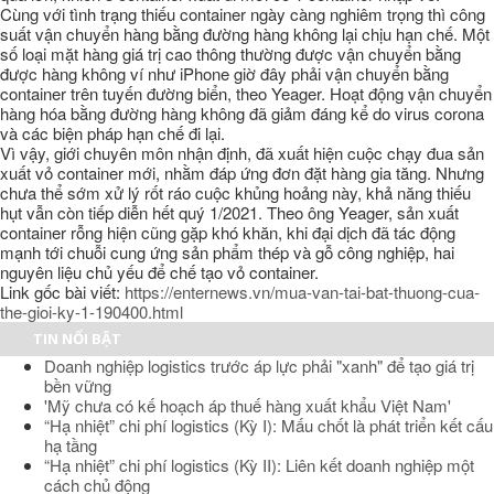
Cùng với tình trạng thiếu container ngày càng nghiêm trọng thì công
suất vận chuyển hàng bằng đường hàng không lại chịu hạn chế. Một
số loại mặt hàng giá trị cao thông thường được vận chuyển bằng
được hàng không ví như iPhone giờ đây phải vận chuyển bằng
container trên tuyến đường biển, theo Yeager. Hoạt động vận chuyển
hàng hóa bằng đường hàng không đã giảm đáng kể do virus corona
và các biện pháp hạn chế đi lại.
Vì vậy, giới chuyên môn nhận định, đã xuất hiện cuộc chạy đua sản
xuất vỏ container mới, nhằm đáp ứng đơn đặt hàng gia tăng. Nhưng
chưa thể sớm xử lý rốt ráo cuộc khủng hoảng này, khả năng thiếu
hụt vẫn còn tiếp diễn hết quý 1/2021. Theo ông Yeager, sản xuất
container rỗng hiện cũng gặp khó khăn, khi đại dịch đã tác động
mạnh tới chuỗi cung ứng sản phẩm thép và gỗ công nghiệp, hai
nguyên liệu chủ yếu để chế tạo vỏ container.
Link gốc bài viết:
https://enternews.vn/mua-van-tai-bat-thuong-cua-
the-gioi-ky-1-190400.html
TIN NỔI BẬT
Doanh nghiệp logistics trước áp lực phải "xanh" để tạo giá trị
bền vững
'Mỹ chưa có kế hoạch áp thuế hàng xuất khẩu Việt Nam'
“Hạ nhiệt” chi phí logistics (Kỳ I): Mấu chốt là phát triển kết cấu
hạ tầng
“Hạ nhiệt” chi phí logistics (Kỳ II): Liên kết doanh nghiệp một
cách chủ động