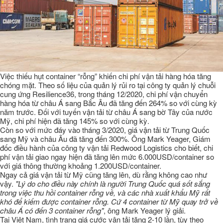
Việc thiếu hụt container “rỗng” khiến chi phí vận tải hàng hóa tăng
chóng mặt. Theo số liệu của quản lý rủi ro tại công ty quản lý chuỗi
cung ứng Resilience36, trong tháng 12/2020, chi phí vận chuyển
hàng hóa từ châu Á sang Bắc Âu đã tăng đến 264% so với cùng kỳ
năm trước. Đối với tuyến vận tải từ châu Á sang bờ Tây của nước
Mỹ, chi phí hiện đã tăng 145% so với cùng kỳ.
Còn so với mức đáy vào tháng 3/2020, giá vận tải từ Trung Quốc
sang Mỹ và châu Âu đã tăng đến 300%. Ông Mark Yeager, Giám
đốc điều hành của công ty vận tải Redwood Logistics cho biết, chi
phí vận tải giao ngay hiện đã tăng lên mức 6.000USD/container so
với giá thông thường khoảng 1.200USD/container.
Ngay cả giá vận tải từ Mỹ cũng tăng lên, dù rằng không cao như
vậy.
"Lý do cho điều này chính là người Trung Quốc quá sốt sắng
trong việc thu hồi container rỗng về, và các nhà xuất khẩu Mỹ rất
khó để kiếm được container rỗng. Cứ 4 container từ Mỹ quay trở về
châu Á có đến 3 container rỗng"
, ông Mark Yeager lý giải.
Tại Việt Nam, tình trạng giá cước vận tải tăng 2-10 lần, tùy theo