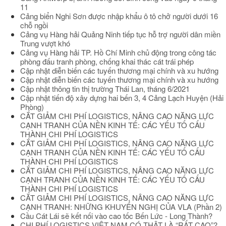
11
Cảng biển Nghi Sơn được nhập khẩu ô tô chở người dưới 16
chỗ ngồi
Cảng vụ Hàng hải Quảng Ninh tiếp tục hỗ trợ người dân miền
Trung vượt khó
Cảng vụ Hàng hải TP. Hồ Chí Minh chủ động trong công tác
phòng đấu tranh phòng, chống khai thác cát trái phép
Cập nhật diễn biến các tuyến thương mại chính và xu hướng
Cập nhật diễn biến các tuyến thương mại chính và xu hướng
Cập nhật thông tin thị trường Thái Lan, tháng 6/2021
Cập nhật tiến độ xây dựng hai bến 3, 4 Cảng Lạch Huyện (Hải
Phòng)
CẮT GIẢM CHI PHÍ LOGISTICS, NÂNG CAO NĂNG LỰC
CẠNH TRANH CỦA NỀN KINH TẾ: CÁC YẾU TỐ CẤU
THÀNH CHI PHÍ LOGISTICS
CẮT GIẢM CHI PHÍ LOGISTICS, NÂNG CAO NĂNG LỰC
CẠNH TRANH CỦA NỀN KINH TẾ: CÁC YẾU TỐ CẤU
THÀNH CHI PHÍ LOGISTICS
CẮT GIẢM CHI PHÍ LOGISTICS, NÂNG CAO NĂNG LỰC
CẠNH TRANH CỦA NỀN KINH TẾ: CÁC YẾU TỐ CẤU
THÀNH CHI PHÍ LOGISTICS
CẮT GIẢM CHI PHÍ LOGISTICS, NÂNG CAO NĂNG LỰC
CẠNH TRANH: NHỮNG KHUYẾN NGHỊ CỦA VLA (Phần 2)
Cầu Cát Lái sẽ kết nối vào cao tốc Bến Lức - Long Thành?
CHI PHÍ LOGISTICS VIỆT NAM CÓ THẬT LÀ “RẤT CAO”?