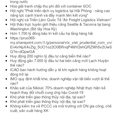
trong nước
Hòa giải tranh chấp thu phí đối với container SOC
Hội nghị "Phát triển dịch vụ logistics tại Hải Phòng - nâng cao
năng lực cạnh tranh và đẩy mạnh liên kết vùng"
Hội nghị và Triển Lãm Quốc Tế “Air Freight Logistics Vietnam”
Hội thảo trực tuyến giới thiệu cảng Seattle & Tacoma tại bang
Washington (Bờ tây Hoa Kỳ)
Hơn 1.700 tỷ đồng bảo trì kết cấu hạ tầng hàng hải
https://pruo365-
my.sharepoint.com/:f:/g/personal/vtx_viet_prudential_com_vn/
En4xf4pX4vZIg_5UO1oz2O0BRnqP4MV2ehQRZWh5v2UwS
Q?e=dQpwGA
Huy động 200 nghìn tỷ đầu tư cảng biển thế nào?
Huy động gần 7.000 tỷ đầu tư hai bến cảng mới Lạch Huyện
thế nào?
ICAO ban hành hướng dẫn y tế khi ngành hàng không hoạt
động trở lại
IMO quy định khắt khe, doanh nghiệp vận tải biển vượt ải thế
nào?
Khảo sát của Nikkei: 70% doanh nghiệp Nhật thực hiện kế
hoạch thay đổi chuỗi cung ứng hậu Covid-19
Khó phát triển giao thông thủy nội địa, tại sao?
Khó phát triển giao thông thủy nội địa, tại sao?
Không kiểm tra về PCCC và môi trường với DN gia công, chế
xuất, sản xuất hàng XK