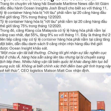
Trang tin chuyên về hàng hải Seatrade Maritime News dẫn lời Giám
đốc điều hành Ocean Insights Josh Brazil cho biết so với tháng 11,
tỷ lệ container hàng hóa bị "rớt tàu" phải nằm lại 20 cảng hàng đầu
thế giới tăng 75% trong tháng 12/2020.
Tỷ lệ container hàng hóa bị "rớt tàu" phải nằm lại 20 cảng hàng đầu
thế giới tăng 75% trong tháng 12/2020.
Trong đó, cảng Klang của Malaysia có tỷ lệ hàng hóa phải nằm lại
cảng cao nhất, đạt 55%, tăng 9% so với tháng 11. Đây là tháng thứ 2
liên tiếp cảng này có tỷ lệ
container
hàng hóa phải nằm tại cảng tăng
đột biến, dẫn đầu danh sách 9 cảng nhộn nhịn hàng đầu thế giới
được Ocean Insight khảo sát.
“Một mùa vận tải bất thường. Chúng tôi ghi nhận sự tắc nghẽn cục
bộ ở châu Á, hàng hóa sẵn sàng lên tàu nhưng lại bị chuyển sang
lịch tiếp theo. Nhiều hãng vận tải biển quốc tế khác đang liên tục bổ
sung sức tải. Không ai biết chính xác thời điểm bao giờ tình trạng này
sẽ kết thúc",
CEO logistics Matson Matt Cox nhận định.