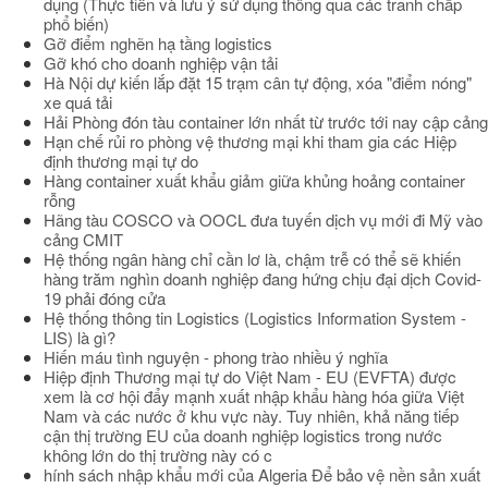
dụng (Thực tiễn và lưu ý sử dụng thông qua các tranh chấp
phổ biến)
Gỡ điểm nghẽn hạ tầng logistics
Gỡ khó cho doanh nghiệp vận tải
Hà Nội dự kiến lắp đặt 15 trạm cân tự động, xóa "điểm nóng"
xe quá tải
Hải Phòng đón tàu container lớn nhất từ trước tới nay cập cảng
Hạn chế rủi ro phòng vệ thương mại khi tham gia các Hiệp
định thương mại tự do
Hàng container xuất khẩu giảm giữa khủng hoảng container
rỗng
Hãng tàu COSCO và OOCL đưa tuyến dịch vụ mới đi Mỹ vào
cảng CMIT
Hệ thống ngân hàng chỉ cần lơ là, chậm trễ có thể sẽ khiến
hàng trăm nghìn doanh nghiệp đang hứng chịu đại dịch Covid-
19 phải đóng cửa
Hệ thống thông tin Logistics (Logistics Information System -
LIS) là gì?
Hiến máu tình nguyện - phong trào nhiều ý nghĩa
Hiệp định Thương mại tự do Việt Nam - EU (EVFTA) được
xem là cơ hội đẩy mạnh xuất nhập khẩu hàng hóa giữa Việt
Nam và các nước ở khu vực này. Tuy nhiên, khả năng tiếp
cận thị trường EU của doanh nghiệp logistics trong nước
không lớn do thị trường này có c
hính sách nhập khẩu mới của Algeria Để bảo vệ nền sản xuất