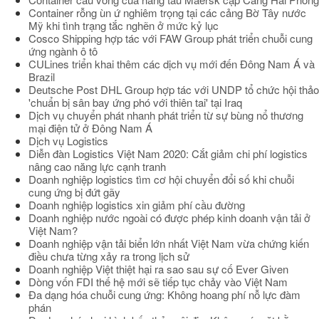
Container rỗng ùn ứ nghiêm trọng tại các cảng Bờ Tây nước
Mỹ khi tình trạng tắc nghẽn ở mức kỷ lục
Cosco Shipping hợp tác với FAW Group phát triển chuỗi cung
ứng ngành ô tô
CULines triển khai thêm các dịch vụ mới đến Đông Nam Á và
Brazil
Deutsche Post DHL Group hợp tác với UNDP tổ chức hội thảo
'chuẩn bị sân bay ứng phó với thiên tai' tại Iraq
Dịch vụ chuyển phát nhanh phát triển từ sự bùng nổ thương
mại điện tử ở Đông Nam Á
Dịch vụ Logistics
Diễn đàn Logistics Việt Nam 2020: Cắt giảm chi phí logistics
nâng cao năng lực cạnh tranh
Doanh nghiệp logistics tìm cơ hội chuyển đổi số khi chuỗi
cung ứng bị đứt gãy
Doanh nghiệp logistics xin giảm phí cầu đường
Doanh nghiệp nước ngoài có được phép kinh doanh vận tải ở
Việt Nam?
Doanh nghiệp vận tải biển lớn nhất Việt Nam vừa chứng kiến
điều chưa từng xảy ra trong lịch sử
Doanh nghiệp Việt thiệt hại ra sao sau sự cố Ever Given
Dòng vốn FDI thế hệ mới sẽ tiếp tục chảy vào Việt Nam
Đa dạng hóa chuỗi cung ứng: Không hoang phí nỗ lực đàm
phán