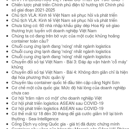
Chiến lược phát triển Chính phủ điện tử hướng tới Chính phủ
số giai đoạn 2021-2025
Chủ tịch VLA: Kinh tế Việt Nam sẽ phục hồi và phát triển
Chủ tịch VLA: Kinh tế Việt Nam sẽ phục hồi và phát triển
Chưa từng có: 60 nhà nhập khẩu giày dép Hoa Kỳ sẽ giao
thương trực tuyến với doanh nghiệp Việt Nam
Chúng ta có đang trên bờ vực của một cuộc khủng hoảng
container toàn cầu?
Chuỗi cung ứng lạnh đang 'nóng' nhất ngành logistics
Chuỗi cung ứng lạnh đang 'nóng' nhất ngành logistics
Chuỗi cung ứng lạnh đang 'nóng' nhất ngành logistics
Chuyển đổi số tại Việt Nam - Bài 3: Đáp áp vận hành 'cỗ máy'
khủng
Chuyển đổi số tại Việt Nam - Bài 4: Không đơn giản chỉ là hiện
đại hóa phương thức quản lý
Chuyến tàu container quốc tế đầu tiên cập cảng Nghi Sơn
Cơ chế một cửa quốc gia: Mức độ hài lòng của doanh nghiệp
chưa cao
Cơ hội 'trăm năm có một' cho doanh nghiệp Việt
Cơ hội phát triển logistics ASEAN sau COVID-19
Cơ hội phát triển logistics ASEAN sau COVID-19
Có thể mất từ 18 đến 30 tháng để giá cước giảm trở lại bình
thường - Sea-Intelligence
Cổng Dịch vụ công Quốc gia - giá trị đã được chứng minh
Container cầu vồng của hãng tàu Maersk cập Cảng Hải Phòng