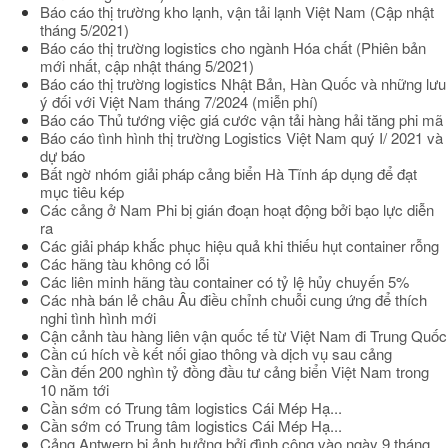
Báo cáo thị trường kho lạnh, vận tải lạnh Việt Nam (Cập nhật
tháng 5/2021)
Báo cáo thị trường logistics cho ngành Hóa chất (Phiên bản
mới nhất, cập nhật tháng 5/2021)
Báo cáo thị trường logistics Nhật Bản, Hàn Quốc và những lưu
ý đối với Việt Nam tháng 7/2024 (miễn phí)
Báo cáo Thủ tướng việc giá cước vận tải hàng hải tăng phi mã
Báo cáo tình hình thị trường Logistics Việt Nam quý I/ 2021 và
dự báo
Bất ngờ nhóm giải pháp cảng biển Hà Tĩnh áp dụng để đạt
mục tiêu kép
Các cảng ở Nam Phi bị gián đoạn hoạt động bởi bạo lực diễn
ra
Các giải pháp khắc phục hiệu quả khi thiếu hụt container rỗng
Các hãng tàu không có lỗi
Các liên minh hãng tàu container có tỷ lệ hủy chuyến 5%
Các nhà bán lẻ châu Âu điều chỉnh chuỗi cung ứng để thích
nghi tình hình mới
Cận cảnh tàu hàng liên vận quốc tế từ Việt Nam đi Trung Quốc
Cần cú hích về kết nối giao thông và dịch vụ sau cảng
Cần đến 200 nghìn tỷ đồng đầu tư cảng biển Việt Nam trong
10 năm tới
Cần sớm có Trung tâm logistics Cái Mép Hạ...
Cần sớm có Trung tâm logistics Cái Mép Hạ...
Cảng Antwerp bị ảnh hưởng bởi đình công vào ngày 9 tháng