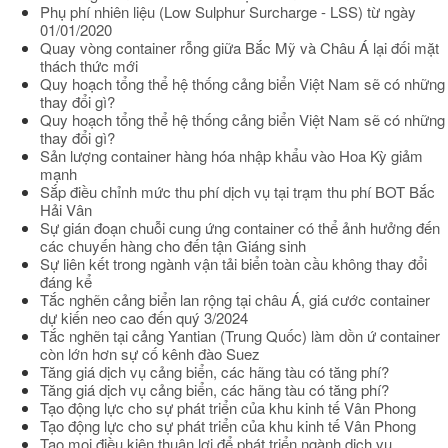
Phụ phí nhiên liệu (Low Sulphur Surcharge - LSS) từ ngày
01/01/2020
Quay vòng container rỗng giữa Bắc Mỹ và Châu Á lại đối mặt
thách thức mới
Quy hoạch tổng thể hệ thống cảng biển Việt Nam sẽ có những
thay đổi gì?
Quy hoạch tổng thể hệ thống cảng biển Việt Nam sẽ có những
thay đổi gì?
Sản lượng container hàng hóa nhập khẩu vào Hoa Kỳ giảm
mạnh
Sắp điều chỉnh mức thu phí dịch vụ tại trạm thu phí BOT Bắc
Hải Vân
Sự gián đoạn chuỗi cung ứng container có thể ảnh hưởng đến
các chuyến hàng cho đến tận Giáng sinh
Sự liên kết trong ngành vận tải biển toàn cầu không thay đổi
đáng kể
Tắc nghẽn cảng biển lan rộng tại châu Á, giá cước container
dự kiến neo cao đến quý 3/2024
Tắc nghẽn tại cảng Yantian (Trung Quốc) làm dồn ứ container
còn lớn hơn sự cố kênh đào Suez
Tăng giá dịch vụ cảng biển, các hãng tàu có tăng phí?
Tăng giá dịch vụ cảng biển, các hãng tàu có tăng phí?
Tạo động lực cho sự phát triển của khu kinh tế Vân Phong
Tạo động lực cho sự phát triển của khu kinh tế Vân Phong
Tạo mọi điều kiện thuận lợi để phát triển ngành dịch vụ