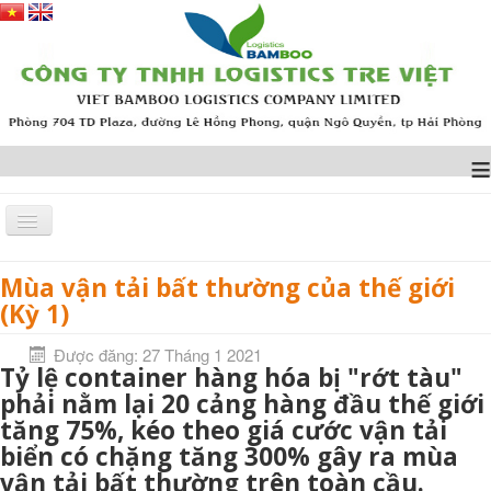
≡
Mùa vận tải bất thường của thế giới
Trang chủ
TIN TỨC
Mùa vận tải bất thường của thế giới (Kỳ 1)
(Kỳ 1)
Được đăng: 27 Tháng 1 2021
Tỷ lệ container hàng hóa bị "rớt tàu"
phải nằm lại 20 cảng hàng đầu thế giới
tăng 75%, kéo theo giá cước vận tải
biển có chặng tăng 300% gây ra mùa
vận tải bất thường trên toàn cầu.