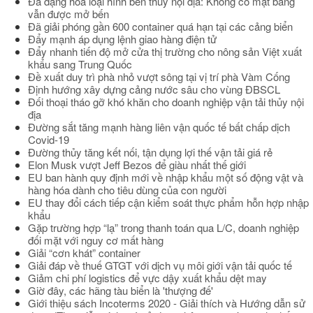
Đa dạng hóa loại hình bến thủy nội địa: Không có mặt bằng
vẫn được mở bến
Đã giải phóng gần 600 container quá hạn tại các cảng biển
Đẩy mạnh áp dụng lệnh giao hàng điện tử
Đẩy nhanh tiến độ mở cửa thị trường cho nông sản Việt xuất
khẩu sang Trung Quốc
Đề xuất duy trì phà nhỏ vượt sông tại vị trí phà Vàm Cống
Định hướng xây dựng cảng nước sâu cho vùng ĐBSCL
Đối thoại tháo gỡ khó khăn cho doanh nghiệp vận tải thủy nội
địa
Đường sắt tăng mạnh hàng liên vận quốc tế bất chấp dịch
Covid-19
Đường thủy tăng kết nối, tận dụng lợi thế vận tải giá rẻ
Elon Musk vượt Jeff Bezos để giàu nhất thế giới
EU ban hành quy định mới về nhập khẩu một số động vật và
hàng hóa dành cho tiêu dùng của con người
EU thay đổi cách tiếp cận kiểm soát thực phẩm hỗn hợp nhập
khẩu
Gặp trường hợp “lạ” trong thanh toán qua L/C, doanh nghiệp
đối mặt với nguy cơ mất hàng
Giải “cơn khát” container
Giải đáp về thuế GTGT với dịch vụ môi giới vận tải quốc tế
Giảm chi phí logistics để vực dậy xuất khẩu dệt may
Giờ đây, các hãng tàu biển là 'thượng đế'
Giới thiệu sách Incoterms 2020 - Giải thích và Hướng dẫn sử