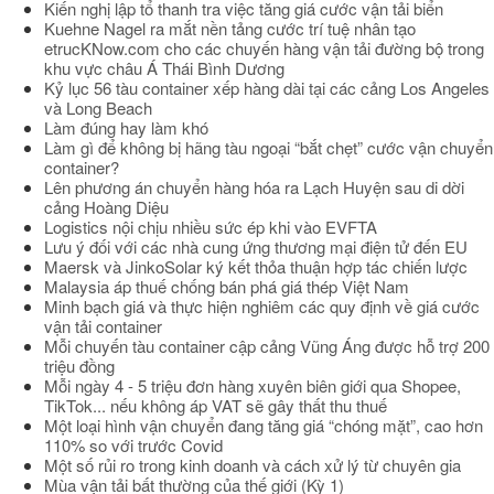
Kiến nghị lập tổ thanh tra việc tăng giá cước vận tải biển
Kuehne Nagel ra mắt nền tảng cước trí tuệ nhân tạo
etrucKNow.com cho các chuyến hàng vận tải đường bộ trong
khu vực châu Á Thái Bình Dương
Kỷ lục 56 tàu container xếp hàng dài tại các cảng Los Angeles
và Long Beach
Làm đúng hay làm khó
Làm gì để không bị hãng tàu ngoại “bắt chẹt” cước vận chuyển
container?
Lên phương án chuyển hàng hóa ra Lạch Huyện sau di dời
cảng Hoàng Diệu
Logistics nội chịu nhiều sức ép khi vào EVFTA
Lưu ý đối với các nhà cung ứng thương mại điện tử đến EU
Maersk và JinkoSolar ký kết thỏa thuận hợp tác chiến lược
Malaysia áp thuế chống bán phá giá thép Việt Nam
Minh bạch giá và thực hiện nghiêm các quy định về giá cước
vận tải container
Mỗi chuyến tàu container cập cảng Vũng Áng được hỗ trợ 200
triệu đồng
Mỗi ngày 4 - 5 triệu đơn hàng xuyên biên giới qua Shopee,
TikTok... nếu không áp VAT sẽ gây thất thu thuế
Một loại hình vận chuyển đang tăng giá “chóng mặt”, cao hơn
110% so với trước Covid
Một số rủi ro trong kinh doanh và cách xử lý từ chuyên gia
Mùa vận tải bất thường của thế giới (Kỳ 1)