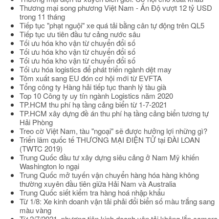
Thương mại song phương Việt Nam - Ấn Độ vượt 12 tỷ USD
trong 11 tháng
Tiếp tục "phạt nguội" xe quá tải bằng cân tự động trên QL5
Tiếp tục ưu tiên đầu tư cảng nước sâu
Tối ưu hóa kho vận từ chuyển đổi số
Tối ưu hóa kho vận từ chuyển đổi số
Tối ưu hóa kho vận từ chuyển đổi số
Tối ưu hóa logistics để phát triển ngành dệt may
Tôm xuất sang EU đón cơ hội mới từ EVFTA
Tổng công ty Hàng hải tiếp tục thanh lý tàu già
Top 10 Công ty uy tín ngành Logistics năm 2020
TP.HCM thu phí hạ tầng cảng biển từ 1-7-2021
TP.HCM xây dựng đề án thu phí hạ tầng cảng biển tương tự
Hải Phòng
Treo cờ Việt Nam, tàu "ngoại" sẽ được hưởng lợi những gì?
Triển lãm quốc tế THƯƠNG MẠI ĐIỆN TỬ tại ĐÀI LOAN
(TWTC 2019)
Trung Quốc đầu tư xây dựng siêu cảng ở Nam Mỹ khiến
Washington lo ngại
Trung Quốc mở tuyến vận chuyển hàng hóa hàng không
thường xuyên đầu tiên giữa Hải Nam và Australia
Trung Quốc siết kiểm tra hàng hoá nhập khẩu
Từ 1/8: Xe kinh doanh vận tải phải đổi biển số màu trắng sang
màu vàng
Từ 2/7/2021, phương tiện kinh doanh vận tải không lắp camera