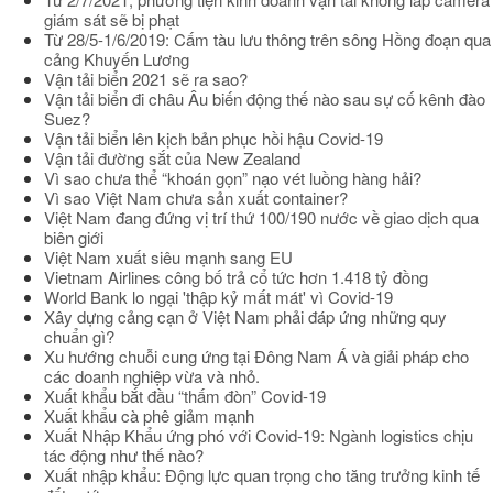
giám sát sẽ bị phạt
Từ 28/5-1/6/2019: Cấm tàu lưu thông trên sông Hồng đoạn qua
cảng Khuyến Lương
Vận tải biển 2021 sẽ ra sao?
Vận tải biển đi châu Âu biến động thế nào sau sự cố kênh đào
Suez?
Vận tải biển lên kịch bản phục hồi hậu Covid-19
Vận tải đường sắt của New Zealand
Vì sao chưa thể “khoán gọn” nạo vét luồng hàng hải?
Vì sao Việt Nam chưa sản xuất container?
Việt Nam đang đứng vị trí thứ 100/190 nước về giao dịch qua
biên giới
Việt Nam xuất siêu mạnh sang EU
Vietnam Airlines công bố trả cổ tức hơn 1.418 tỷ đồng
World Bank lo ngại 'thập kỷ mất mát' vì Covid-19
Xây dựng cảng cạn ở Việt Nam phải đáp ứng những quy
chuẩn gì?
Xu hướng chuỗi cung ứng tại Đông Nam Á và giải pháp cho
các doanh nghiệp vừa và nhỏ.
Xuất khẩu bắt đầu “thấm đòn” Covid-19
Xuất khẩu cà phê giảm mạnh
Xuất Nhập Khẩu ứng phó với Covid-19: Ngành logistics chịu
tác động như thế nào?
Xuất nhập khẩu: Động lực quan trọng cho tăng trưởng kinh tế