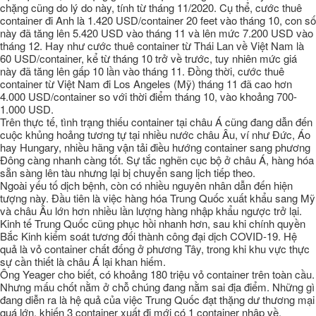
chặng cũng do lý do này, tính từ tháng 11/2020. Cụ thể, cước thuê
container đi Anh là 1.420 USD/container 20 feet vào tháng 10, con số
này đã tăng lên 5.420 USD vào tháng 11 và lên mức 7.200 USD vào
tháng 12. Hay như cước thuê container từ Thái Lan về Việt Nam là
60 USD/container, kể từ tháng 10 trở về trước, tuy nhiên mức giá
này đã tăng lên gấp 10 lần vào tháng 11. Đồng thời, cước thuê
container từ Việt Nam đi Los Angeles (Mỹ) tháng 11 đã cao hơn
4.000 USD/container so với thời điểm tháng 10, vào khoảng 700-
1.000 USD.
Trên thực tế, tình trạng thiếu container tại châu Á cũng đang dẫn đến
cuộc khủng hoảng tương tự tại nhiều nước châu Âu, ví như Đức, Áo
hay Hungary, nhiều hãng vận tải điều hướng container sang phương
Đông càng nhanh càng tốt. Sự tắc nghẽn cục bộ ở châu Á, hàng hóa
sẵn sàng lên tàu nhưng lại bị chuyển sang lịch tiếp theo.
Ngoài yếu tố dịch bệnh, còn có nhiều nguyên nhân dẫn đến hiện
tượng này. Đầu tiên là việc hàng hóa Trung Quốc xuất khẩu sang Mỹ
và châu Âu lớn hơn nhiều lần lượng hàng nhập khẩu ngược trở lại.
Kinh tế Trung Quốc cũng phục hồi nhanh hơn, sau khi chính quyền
Bắc Kinh kiểm soát tương đối thành công đại dịch COVID-19. Hệ
quả là vỏ container chất đống ở phương Tây, trong khi khu vực thực
sự cần thiết là châu Á lại khan hiếm.
Ông Yeager cho biết, có khoảng 180 triệu vỏ container trên toàn cầu.
Nhưng mấu chốt nằm ở chỗ chúng đang nằm sai địa điểm. Những gì
đang diễn ra là hệ quả của việc Trung Quốc đạt thặng dư thương mại
quá lớn, khiến 3 container xuất đi mới có 1 container nhập về.