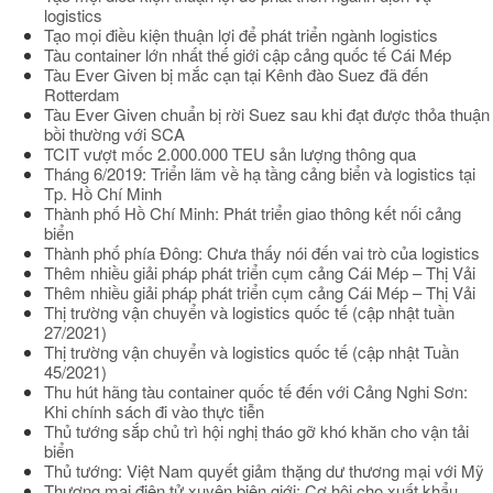
logistics
Tạo mọi điều kiện thuận lợi để phát triển ngành logistics
Tàu container lớn nhất thế giới cập cảng quốc tế Cái Mép
Tàu Ever Given bị mắc cạn tại Kênh đào Suez đã đến
Rotterdam
Tàu Ever Given chuẩn bị rời Suez sau khi đạt được thỏa thuận
bồi thường với SCA
TCIT vượt mốc 2.000.000 TEU sản lượng thông qua
Tháng 6/2019: Triển lãm về hạ tầng cảng biển và logistics tại
Tp. Hồ Chí Minh
Thành phố Hồ Chí Minh: Phát triển giao thông kết nối cảng
biển
Thành phố phía Đông: Chưa thấy nói đến vai trò của logistics
Thêm nhiều giải pháp phát triển cụm cảng Cái Mép – Thị Vải
Thêm nhiều giải pháp phát triển cụm cảng Cái Mép – Thị Vải
Thị trường vận chuyển và logistics quốc tế (cập nhật tuần
27/2021)
Thị trường vận chuyển và logistics quốc tế (cập nhật Tuần
45/2021)
Thu hút hãng tàu container quốc tế đến với Cảng Nghi Sơn:
Khi chính sách đi vào thực tiễn
Thủ tướng sắp chủ trì hội nghị tháo gỡ khó khăn cho vận tải
biển
Thủ tướng: Việt Nam quyết giảm thặng dư thương mại với Mỹ
Thương mại điện tử xuyên biên giới: Cơ hội cho xuất khẩu