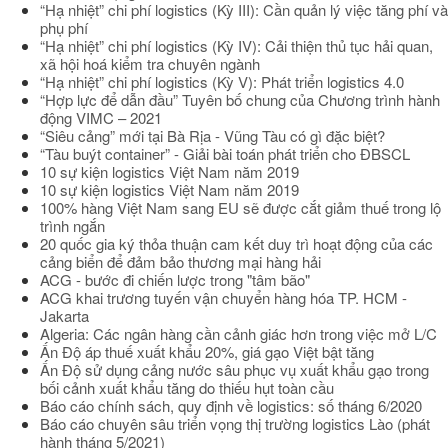
“Hạ nhiệt” chi phí logistics (Kỳ III): Cần quản lý việc tăng phí và
phụ phí
“Hạ nhiệt” chi phí logistics (Kỳ IV): Cải thiện thủ tục hải quan,
xã hội hoá kiểm tra chuyên ngành
“Hạ nhiệt” chi phí logistics (Kỳ V): Phát triển logistics 4.0
“Hợp lực để dẫn đầu” Tuyên bố chung của Chương trình hành
động VIMC – 2021
“Siêu cảng” mới tại Bà Rịa - Vũng Tàu có gì đặc biệt?
“Tàu buýt container” - Giải bài toán phát triển cho ĐBSCL
10 sự kiện logistics Việt Nam năm 2019
10 sự kiện logistics Việt Nam năm 2019
100% hàng Việt Nam sang EU sẽ được cắt giảm thuế trong lộ
trình ngắn
20 quốc gia ký thỏa thuận cam kết duy trì hoạt động của các
cảng biển để đảm bảo thương mại hàng hải
ACG - bước đi chiến lược trong "tâm bão"
ACG khai trương tuyến vận chuyển hàng hóa TP. HCM -
Jakarta
Algeria: Các ngân hàng cần cảnh giác hơn trong việc mở L/C
Ấn Độ áp thuế xuất khẩu 20%, giá gạo Việt bật tăng
Ấn Độ sử dụng cảng nước sâu phục vụ xuất khẩu gạo trong
bối cảnh xuất khẩu tăng do thiếu hụt toàn cầu
Báo cáo chính sách, quy định về logistics: số tháng 6/2020
Báo cáo chuyên sâu triển vọng thị trường logistics Lào (phát
hành tháng 5/2021)