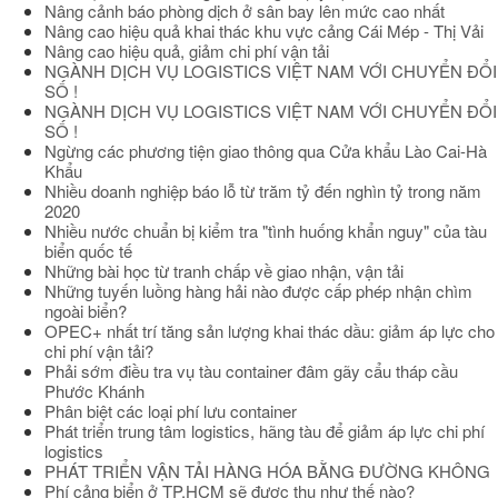
Nâng cảnh báo phòng dịch ở sân bay lên mức cao nhất
Nâng cao hiệu quả khai thác khu vực cảng Cái Mép - Thị Vải
Nâng cao hiệu quả, giảm chi phí vận tải
NGÀNH DỊCH VỤ LOGISTICS VIỆT NAM VỚI CHUYỂN ĐỔI
SỐ !
NGÀNH DỊCH VỤ LOGISTICS VIỆT NAM VỚI CHUYỂN ĐỔI
SỐ !
Ngừng các phương tiện giao thông qua Cửa khẩu Lào Cai-Hà
Khẩu
Nhiều doanh nghiệp báo lỗ từ trăm tỷ đến nghìn tỷ trong năm
2020
Nhiều nước chuẩn bị kiểm tra "tình huống khẩn nguy" của tàu
biển quốc tế
Những bài học từ tranh chấp về giao nhận, vận tải
Những tuyến luồng hàng hải nào được cấp phép nhận chìm
ngoài biển?
OPEC+ nhất trí tăng sản lượng khai thác dầu: giảm áp lực cho
chi phí vận tải?
Phải sớm điều tra vụ tàu container đâm gãy cẩu tháp cầu
Phước Khánh
Phân biệt các loại phí lưu container
Phát triển trung tâm logistics, hãng tàu để giảm áp lực chi phí
logistics
PHÁT TRIỂN VẬN TẢI HÀNG HÓA BẰNG ĐƯỜNG KHÔNG
Phí cảng biển ở TP.HCM sẽ được thu như thế nào?