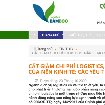
TRANG CHỦ
GIỚI THIỆU
DỊCH
Trang chủ
TIN TỨC
CẮT GIẢM CHI PHÍ LOGISTICS, NÂNG CAO
CẮT GIẢM CHI PHÍ LOGISTI
CỦA NỀN KINH TẾ: CÁC YẾU 
Được đăng: 23 Tháng 10 2020
Ngành dịch vụ logistics có vai trò thiết yếu, là
cho phát triển thương mại, góp phần
nâng cao
chi phí logistics
là một trong những mục tiêu 
hành động nâng cao năng lực cạnh tranh và phá
số 200/QĐ-TTg ngày 14/2/2017 của Chính phủ đ