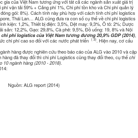
uốc gia của Việt Nam tương ứng với tất cả các ngành sản xuất giá trị
i phí vận tải 59% + Cảng phí 1%, Chi phí tồn kho và Chi phí quản lý
óng gói: 8%). Cách tính này phù hợp với cách tính chi phí logistics
ore, Thái Lan… ALG cũng đưa ra con số cụ thể về chi phí logistics
inh kiện: 1,2%, Thiết bị điện: 3,5%, Dệt may: 9,3%, Ô tô: 2%; Dược
i sản: 12,2%, Gạo: 29,8%, Cà phê: 9,5%, Đồ uống: 19, 8% và Nội
c
hi phí logistics của Việt Nam tương đương 20,9% GDP (2014)
,
( 3)
ức chi phí cao so đối với các nước phát triển
. Hiện nay, cơ cấu
12 ngành hàng được nghiên cứu theo báo cáo của ALG vào 2010 và cập
 hàng đã thay đổi thì chi phí Logistics cũng thay đổi theo, cụ thể
chi
o 10 ngành hàng (2010 - 2018).
014:
rt (2014)