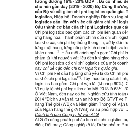
tương đương 16% - 20% GDP”. Đã có nhiều đề tà
cho nên gần đây (2019 - 2020) Bộ Công thương
cấp Bộ về
cắt giảm chi phí logistics
quốc gia. T
logistics,
Hiệp hội Doanh nghiệp Dịch vụ logis
logistics gắn liền với việc
cắt giảm chi phí logi
Cấu thành cơ bản của chi phí Logistics qua c
Chi phí logistics bao gồm các chi phí liên quan đế
ứng hàng hóa. Thành phần chính của chi phí logisti
lưu kho bãi, chi phí hệ thống thông tin, xử lý đơn h
từng mặt hàng, từng công ty kinh doanh dịch vụ log
(1)
khác nhau.
Hiểu một cách ngắn gọn: “Chi phí log
phẩm từ khi nguyên vật liệu đến khi giao hàng ch
Chi phí logistics có chi phí logistics của một doan
này
chỉ đề cập đến chi phí logistics quốc gia.
Vì Chi phí kết cấu hạ tầng chủ yếu là do Chính phủ
(2)
ra khỏi chi phí logistics
. Tùy theo từng cách tín
logistics bao gồm: Chi phí vận tải (khoảng 60%),
Ví dụ tỷ lệ chi phí logistics của Mỹ 2018 là 63%,
Ở Việt Nam, đến nay có hai Nghiên cứu tính toán 
2014 “Dịch vụ vận tải tư vấn hỗ trợ Bộ GTVT về P
hàng Thế giới (WB); và Niên giám Thống kế Vận t
của Ngân hàng thế giới (WB) và sự phối hợp với
Cách tính của
Công ty tư vấn ALG
ALG đã dùng phương pháp tính chi phí logistics cụ 
điện; Dệt may; Công nghiệp ô tô; Dược phẩm; Rau 