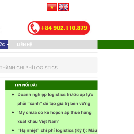
TỨC
LIÊN HỆ
THÀNH CHI PHÍ LOGISTICS
TIN NỔI BẬT
Doanh nghiệp logistics trước áp lực
phải "xanh" để tạo giá trị bền vững
'Mỹ chưa có kế hoạch áp thuế hàng
xuất khẩu Việt Nam'
“Hạ nhiệt” chi phí logistics (Kỳ I): Mấu