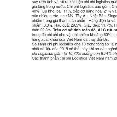
suy ước tính và rút ra kết luận chi phí logistics q
gia tăng trong nước. Chi phí logistics bao gồm: Ch
40% (lưu kho, bãi: 11%, xếp dỡ hàng hóa: 21% và đ
của nhiều nước, như Mỹ, Tây Âu, Nhật Bản, Singap
chiếm trong giá thành sản phẩm. Hàng điện tử và l
phẩm: 0,3%, Rau quả: 29,5%, Giày dép: 11,7%, Hả
thất: 22,8%.
Trên cơ sở tính toán đó, ALG rút
ra
trong đó chi phí cho vận tải chiếm khoảng 60%, m
hàng xuất khẩu của Việt Nam đã thay đổi lớn.
So sánh chi phí logistics cho 10 trong tổng số 
nhật số liệu của 2018 có thể thấy khi cơ cấu ngành
phí Logistics giảm từ 10,70% xuống còn 8,74% ch
Các thành phần chi phí Logistics Việt Nam năm 2
Nguồn: ALG repo