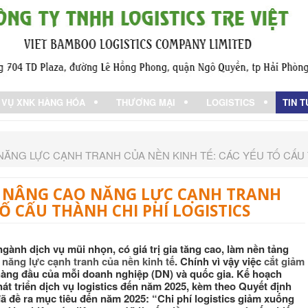
 VỤ XNK HÀNG HÓA
THƯƠNG MẠI
LOGISTICS
TIN 
 NĂNG LỰC CẠNH TRANH CỦA NỀN KINH TẾ: CÁC YẾU TỐ CẤU 
CS, NÂNG CAO NĂNG LỰC CẠNH TRANH
TỐ CẤU THÀNH CHI PHÍ LOGISTICS
 ngành dịch vụ mũi nhọn, có giá trị gia tăng cao, làm nền tảng
 năng lực cạnh tranh của nền kinh tế
. Chính vì vậy việc
cắt giảm
hàng đầu của mỗi doanh nghiệp (DN) và quốc gia. Kế hoạch
t triển dịch vụ logistics đến năm 2025, kèm theo Quyết định
ã đề ra mục tiêu đến năm 2025: “Chi phí logistics giảm xuống