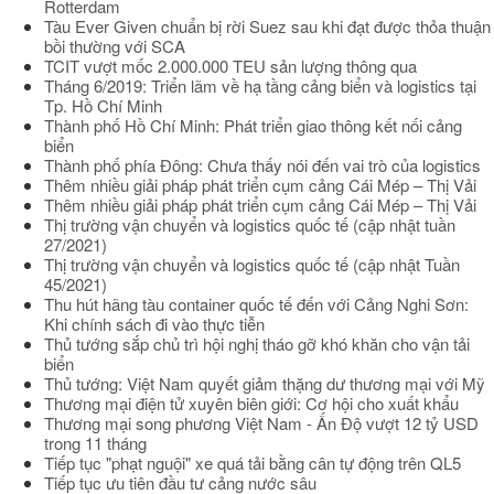
Rotterdam
Tàu Ever Given chuẩn bị rời Suez sau khi đạt được thỏa thuận
bồi thường với SCA
TCIT vượt mốc 2.000.000 TEU sản lượng thông qua
Tháng 6/2019: Triển lãm về hạ tầng cảng biển và logistics tại
Tp. Hồ Chí Minh
Thành phố Hồ Chí Minh: Phát triển giao thông kết nối cảng
biển
Thành phố phía Đông: Chưa thấy nói đến vai trò của logistics
Thêm nhiều giải pháp phát triển cụm cảng Cái Mép – Thị Vải
Thêm nhiều giải pháp phát triển cụm cảng Cái Mép – Thị Vải
Thị trường vận chuyển và logistics quốc tế (cập nhật tuần
27/2021)
Thị trường vận chuyển và logistics quốc tế (cập nhật Tuần
45/2021)
Thu hút hãng tàu container quốc tế đến với Cảng Nghi Sơn:
Khi chính sách đi vào thực tiễn
Thủ tướng sắp chủ trì hội nghị tháo gỡ khó khăn cho vận tải
biển
Thủ tướng: Việt Nam quyết giảm thặng dư thương mại với Mỹ
Thương mại điện tử xuyên biên giới: Cơ hội cho xuất khẩu
Thương mại song phương Việt Nam - Ấn Độ vượt 12 tỷ USD
trong 11 tháng
Tiếp tục "phạt nguội" xe quá tải bằng cân tự động trên QL5
Tiếp tục ưu tiên đầu tư cảng nước sâu