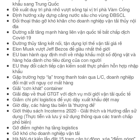
khẩu sang Trung Quốc
Đề xuất duy trì phà nhỏ vượt sông tại vị trí phà Vàm Cống
Định hướng xây dựng cảng nước sâu cho vùng ĐBSCL
Đối thoại tháo gỡ khó khăn cho doanh nghiệp vận tải thủy nội
địa
Đường sắt tăng mạnh hàng liên vận quốc tế bất chấp dịch
Covid-19
Đường thủy tăng kết nối, tận dụng lợi thế vận tải giá rẻ
Elon Musk vượt Jeff Bezos để giàu nhất thế giới
EU ban hành quy định mới về nhập khẩu một số động vật và
hàng hóa dành cho tiêu dùng của con người
EU thay đổi cách tiếp cận kiểm soát thực phẩm hỗn hợp nhập
khẩu
Gặp trường hợp “lạ” trong thanh toán qua L/C, doanh nghiệp
đối mặt với nguy cơ mất hàng
Giải “cơn khát” container
Giải đáp về thuế GTGT với dịch vụ môi giới vận tải quốc tế
Giảm chi phí logistics để vực dậy xuất khẩu dệt may
Giờ đây, các hãng tàu biển là 'thượng đế'
Giới thiệu sách Incoterms 2020 - Giải thích và Hướng dẫn sử
dụng (Thực tiễn và lưu ý sử dụng thông qua các tranh chấp
phổ biến)
Gỡ điểm nghẽn hạ tầng logistics
Gỡ khó cho doanh nghiệp vận tải
Hà Nội dự kiến lắp đặt 15 trạm cân tự động, xóa "điểm nóng"