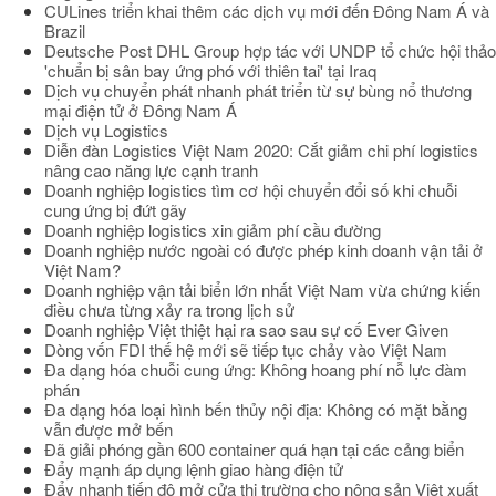
CULines triển khai thêm các dịch vụ mới đến Đông Nam Á và
Brazil
Deutsche Post DHL Group hợp tác với UNDP tổ chức hội thảo
'chuẩn bị sân bay ứng phó với thiên tai' tại Iraq
Dịch vụ chuyển phát nhanh phát triển từ sự bùng nổ thương
mại điện tử ở Đông Nam Á
Dịch vụ Logistics
Diễn đàn Logistics Việt Nam 2020: Cắt giảm chi phí logistics
nâng cao năng lực cạnh tranh
Doanh nghiệp logistics tìm cơ hội chuyển đổi số khi chuỗi
cung ứng bị đứt gãy
Doanh nghiệp logistics xin giảm phí cầu đường
Doanh nghiệp nước ngoài có được phép kinh doanh vận tải ở
Việt Nam?
Doanh nghiệp vận tải biển lớn nhất Việt Nam vừa chứng kiến
điều chưa từng xảy ra trong lịch sử
Doanh nghiệp Việt thiệt hại ra sao sau sự cố Ever Given
Dòng vốn FDI thế hệ mới sẽ tiếp tục chảy vào Việt Nam
Đa dạng hóa chuỗi cung ứng: Không hoang phí nỗ lực đàm
phán
Đa dạng hóa loại hình bến thủy nội địa: Không có mặt bằng
vẫn được mở bến
Đã giải phóng gần 600 container quá hạn tại các cảng biển
Đẩy mạnh áp dụng lệnh giao hàng điện tử
Đẩy nhanh tiến độ mở cửa thị trường cho nông sản Việt xuất