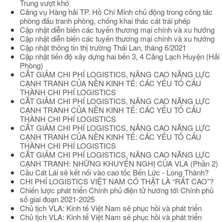
Trung vượt khó
Cảng vụ Hàng hải TP. Hồ Chí Minh chủ động trong công tác
phòng đấu tranh phòng, chống khai thác cát trái phép
Cập nhật diễn biến các tuyến thương mại chính và xu hướng
Cập nhật diễn biến các tuyến thương mại chính và xu hướng
Cập nhật thông tin thị trường Thái Lan, tháng 6/2021
Cập nhật tiến độ xây dựng hai bến 3, 4 Cảng Lạch Huyện (Hải
Phòng)
CẮT GIẢM CHI PHÍ LOGISTICS, NÂNG CAO NĂNG LỰC
CẠNH TRANH CỦA NỀN KINH TẾ: CÁC YẾU TỐ CẤU
THÀNH CHI PHÍ LOGISTICS
CẮT GIẢM CHI PHÍ LOGISTICS, NÂNG CAO NĂNG LỰC
CẠNH TRANH CỦA NỀN KINH TẾ: CÁC YẾU TỐ CẤU
THÀNH CHI PHÍ LOGISTICS
CẮT GIẢM CHI PHÍ LOGISTICS, NÂNG CAO NĂNG LỰC
CẠNH TRANH CỦA NỀN KINH TẾ: CÁC YẾU TỐ CẤU
THÀNH CHI PHÍ LOGISTICS
CẮT GIẢM CHI PHÍ LOGISTICS, NÂNG CAO NĂNG LỰC
CẠNH TRANH: NHỮNG KHUYẾN NGHỊ CỦA VLA (Phần 2)
Cầu Cát Lái sẽ kết nối vào cao tốc Bến Lức - Long Thành?
CHI PHÍ LOGISTICS VIỆT NAM CÓ THẬT LÀ “RẤT CAO”?
Chiến lược phát triển Chính phủ điện tử hướng tới Chính phủ
số giai đoạn 2021-2025
Chủ tịch VLA: Kinh tế Việt Nam sẽ phục hồi và phát triển
Chủ tịch VLA: Kinh tế Việt Nam sẽ phục hồi và phát triển