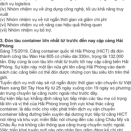
dịch vụ logistics
(iv) Nhóm nhiệm vụ về ứng dụng công nghệ, tối ưu khả năng truy
xuất
(v) Nhóm nhiệm vụ về rút ngắn thời gian và giảm chi phí
(vi) Nhóm nhiệm vụ về nâng cao hiệu quả thông quan
(vii) Nhóm nhiệm vụ bổ trợ.
3.
Đón tàu container lớn nhất từ trước đến nay cập cảng Hải
Phòng
Sáng 7/5/2019, Cảng container quốc tế Hải Phòng (HICT) đã đón
thành công tàu Wan Hai 805 có chiều dài 330m, trọng tải 132.000
tấn. Đây cũng là con tàu lớn nhất từ trước tới nay cập cảng biển Hải
Phòng. Sự kiện này một lần nữa ghi tên cảng Hải Phòng vào danh
sách các cảng biển có thể đón được những con tàu siêu lớn trên thế
giới.
Tuyến dịch vụ mới này sẽ rút ngắn được thời gian vận chuyển từ Việt
Nam sang Bờ Tây Hoa Kỳ từ 25 ngày xuống còn 19 ngày so phương
án trung chuyển tại cảng nước ngoài như trước đây.
Sự kiện tiếp tục khẳng định năng lực tiếp nhận các tàu mẹ có trọng
tải lớn và vị thế của Hải Phòng trong lĩnh vực khai thác cảng
container, là dấu mốc cho việc phát triển dịch vụ vận chuyển
container bằng đường biển xuyên đại dương trực tiếp từ cảng HICT
nói riêng và khu vực miền Bắc nói chung đến các cảng Châu Mỹ và
Châu Âu mà không cần thông qua cảng trung chuyển nước ngoài.
Việc triển khai tuyến mới này góp phần làm giảm đáng kể chi phí