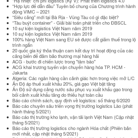
“Hạ nhiệt” chi phí logistics (Kỳ V): Phát triển logistics 4.0
“Hợp lực để dẫn đầu” Tuyên bố chung của Chương trình hành
động VIMC – 2021
“Siêu cảng” mới tại Bà Rịa - Vũng Tàu có gì đặc biệt?
“Tàu buýt container” - Giải bài toán phát triển cho ĐBSCL
10 sự kiện logistics Việt Nam năm 2019
10 sự kiện logistics Việt Nam năm 2019
100% hàng Việt Nam sang EU sẽ được cắt giảm thuế trong lộ
trình ngắn
20 quốc gia ký thỏa thuận cam kết duy trì hoạt động của các
cảng biển để đảm bảo thương mại hàng hải
ACG - bước đi chiến lược trong "tâm bão"
ACG khai trương tuyến vận chuyển hàng hóa TP. HCM -
Jakarta
Algeria: Các ngân hàng cần cảnh giác hơn trong việc mở L/C
Ấn Độ áp thuế xuất khẩu 20%, giá gạo Việt bật tăng
Ấn Độ sử dụng cảng nước sâu phục vụ xuất khẩu gạo trong
bối cảnh xuất khẩu tăng do thiếu hụt toàn cầu
Báo cáo chính sách, quy định về logistics: số tháng 6/2020
Báo cáo chuyên sâu triển vọng thị trường logistics Lào (phát
hành tháng 5/2021)
Báo cáo thị trường kho lạnh, vận tải lạnh Việt Nam (Cập nhật
tháng 5/2021)
Báo cáo thị trường logistics cho ngành Hóa chất (Phiên bản
mới nhất, cập nhật tháng 5/2021)