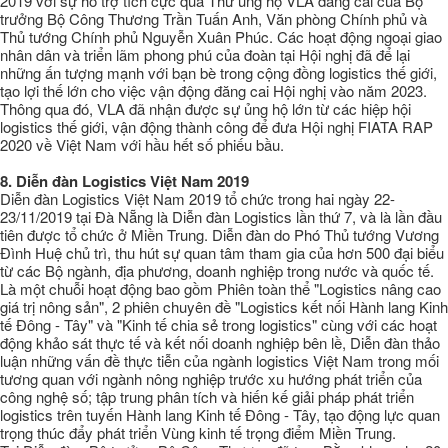
2019 với sự hỗ trợ tích cực qua Thư ủng hộ VLA đăng cai của Bộ
trưởng Bộ Công Thương Trần Tuấn Anh, Văn phòng Chính phủ và
Thủ tướng Chính phủ Nguyễn Xuân Phúc. Các hoạt động ngoại giao
nhân dân và triển lãm phong phú của đoàn tại Hội nghị đã để lại
những ấn tượng mạnh với bạn bè trong cộng đồng logistics thế giới,
tạo lợi thế lớn cho việc vận động đăng cai Hội nghị vào năm 2023.
Thông qua đó, VLA đã nhận được sự ủng hộ lớn từ các hiệp hội
logistics thế giới, vận động thành công để đưa Hội nghị FIATA RAP
2020 về Việt Nam với hầu hết số phiếu bầu.
8.
Diễn đàn Logistics Việt Nam 2019
Diễn đàn Logistics Việt Nam 2019 tổ chức trong hai ngày 22-
23/11/2019 tại Đà Nẵng là Diễn đàn Logistics lần thứ 7, và là lần đầu
tiên được tổ chức ở Miền Trung. Diễn đàn do Phó Thủ tướng Vương
Đình Huệ chủ trì, thu hút sự quan tâm tham gia của hơn 500 đại biểu
từ các Bộ ngành, địa phương, doanh nghiệp trong nước và quốc tế.
Là một chuỗi hoạt động bao gồm Phiên toàn thể "Logistics nâng cao
giá trị nông sản", 2 phiên chuyên đề "Logistics kết nối Hành lang Kinh
tế Đông - Tây" và "Kinh tế chia sẻ trong logistics" cùng với các hoạt
động khảo sát thực tế và kết nối doanh nghiệp bên lề, Diễn đàn thảo
luận những vấn đề thực tiễn của ngành logistics Việt Nam trong mối
tương quan với ngành nông nghiệp trước xu hướng phát triển của
công nghệ số; tập trung phân tích và hiến kế giải pháp phát triển
logistics trên tuyến Hành lang Kinh tế Đông - Tây, tạo động lực quan
trọng thúc đẩy phát triển Vùng kinh tế trọng điểm Miền Trung.