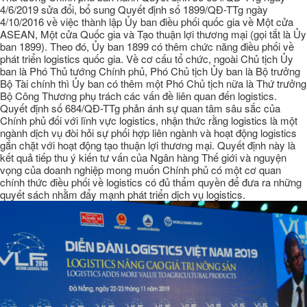
4/6/2019 sửa đổi, bổ sung Quyết định số 1899/QĐ-TTg ngày
4/10/2016 về việc thành lập Ủy ban điều phối quốc gia về Một cửa
ASEAN, Một cửa Quốc gia và Tạo thuận lợi thương mại (gọi tắt là Ủy
ban 1899). Theo đó, Ủy ban 1899 có thêm chức năng điều phối về
phát triển logistics quốc gia. Về cơ cấu tổ chức, ngoài Chủ tịch Ủy
ban là Phó Thủ tướng Chính phủ, Phó Chủ tịch Ủy ban là Bộ trưởng
Bộ Tài chính thì Ủy ban có thêm một Phó Chủ tịch nữa là Thứ trưởng
Bộ Công Thương phụ trách các vấn đề liên quan đến logistics.
Quyết định số 684/QĐ-TTg phản ánh sự quan tâm sâu sắc của
Chính phủ đối với lĩnh vực logistics, nhận thức rằng logistics là một
ngành dịch vụ đòi hỏi sự phối hợp liên ngành và hoạt động logistics
gắn chặt với hoạt động tạo thuận lợi thương mại. Quyết định này là
kết quả tiếp thu ý kiến tư vấn của Ngân hàng Thế giới và nguyện
vọng của doanh nghiệp mong muốn Chính phủ có một cơ quan
chính thức điều phối về logistics có đủ thẩm quyền để đưa ra những
quyết sách nhằm đẩy mạnh phát triển dịch vụ logistics.