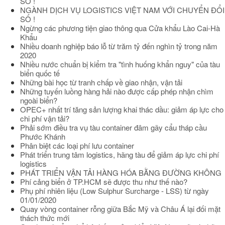
SỐ !
NGÀNH DỊCH VỤ LOGISTICS VIỆT NAM VỚI CHUYỂN ĐỔI
SỐ !
Ngừng các phương tiện giao thông qua Cửa khẩu Lào Cai-Hà
Khẩu
Nhiều doanh nghiệp báo lỗ từ trăm tỷ đến nghìn tỷ trong năm
2020
Nhiều nước chuẩn bị kiểm tra "tình huống khẩn nguy" của tàu
biển quốc tế
Những bài học từ tranh chấp về giao nhận, vận tải
Những tuyến luồng hàng hải nào được cấp phép nhận chìm
ngoài biển?
OPEC+ nhất trí tăng sản lượng khai thác dầu: giảm áp lực cho
chi phí vận tải?
Phải sớm điều tra vụ tàu container đâm gãy cẩu tháp cầu
Phước Khánh
Phân biệt các loại phí lưu container
Phát triển trung tâm logistics, hãng tàu để giảm áp lực chi phí
logistics
PHÁT TRIỂN VẬN TẢI HÀNG HÓA BẰNG ĐƯỜNG KHÔNG
Phí cảng biển ở TP.HCM sẽ được thu như thế nào?
Phụ phí nhiên liệu (Low Sulphur Surcharge - LSS) từ ngày
01/01/2020
Quay vòng container rỗng giữa Bắc Mỹ và Châu Á lại đối mặt
thách thức mới