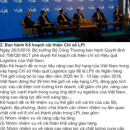
2.
Ban hành Kế hoạch cải thiện Chỉ số LPI
Ngày 26/3/2019, Bộ trưởng Bộ Công Thương ban hành Quyết định
số 708/QĐ-BCT phê duyệt Kế hoạch cải thiện chỉ số Hiệu quả
Logistics của Việt Nam.
Bản Kế hoạch đề ra mục tiêu nâng cao thứ hạng của Việt Nam trong
xếp hạng Chỉ số Hiệu quả Logistics (gọi tắt là LPI) do Ngân hàng
Thế giới công bố từ nay đến năm 2025 lên 5 - 10 bậc (năm 2018,
Việt Nam đứng thứ 39 trên thế giới về xếp hạng LPI), đóng góp tích
cực vào cải thiện môi trường kinh doanh, cắt giảm chi phí, nâng cao
năng lực cạnh tranh trong cung ứng dịch vụ logistics của Việt Nam,
nâng cao năng lực đổi mới sáng tạo,...
Kế hoạch đề ra 49 nhiệm vụ cụ thể gắn với vai trò của các Bộ,
ngành, địa phương, được chia thành các nhóm nhiệm vụ liên quan
chặt chẽ với 6 chỉ số thành phần trong LPI, bao gồm:
(i) Nhóm nhiệm vụ về nâng cấp hạ tầng
(ii) Nhóm nhiệm vụ về cải thiện khả năng giao hàng
(iii) Nhóm nhiệm vụ về nâng cao năng lực và chất lượng cung cấp