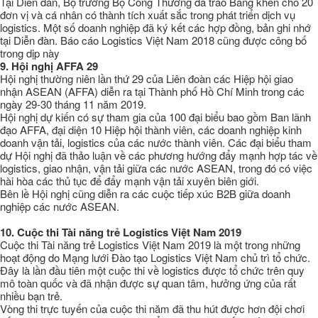
Tại Diễn đàn, Bộ trưởng Bộ Công Thương đã trao Bằng khen cho 20
đơn vị và cá nhân có thành tích xuất sắc trong phát triển dịch vụ
logistics. Một số doanh nghiệp đã ký kết các hợp đồng, bản ghi nhớ
tại Diễn đàn. Báo cáo Logistics Việt Nam 2018 cũng được công bố
trong dịp này
9.
Hội nghị AFFA 29
Hội nghị thường niên lần thứ 29 của Liên đoàn các Hiệp hội giao
nhận ASEAN (AFFA) diễn ra tại Thành phố Hồ Chí Minh trong các
ngày 29-30 tháng 11 năm 2019.
Hội nghị dự kiến có sự tham gia của 100 đại biểu bao gồm Ban lãnh
đạo AFFA, đại diện 10 Hiệp hội thành viên, các doanh nghiệp kinh
doanh vận tải, logistics của các nước thành viên. Các đại biểu tham
dự Hội nghị đã thảo luận về các phương hướng đẩy mạnh hợp tác về
logistics, giao nhận, vận tải giữa các nước ASEAN, trong đó có việc
hài hòa các thủ tục để đẩy mạnh vận tải xuyên biên giới.
Bên lề Hội nghị cũng diễn ra các cuộc tiếp xúc B2B giữa doanh
nghiệp các nước ASEAN.
10.
Cuộc thi Tài năng trẻ Logistics Việt Nam 2019
Cuộc thi Tài năng trẻ Logistics Việt Nam 2019 là một trong những
hoạt động do Mạng lưới Đào tạo Logistics Việt Nam chủ trì tổ chức.
Đây là lần đầu tiên một cuộc thi về logistics được tổ chức trên quy
mô toàn quốc và đã nhận được sự quan tâm, hưởng ứng của rất
nhiều bạn trẻ.
Vòng thi trực tuyến của cuộc thi năm đã thu hút được hơn đội chơi