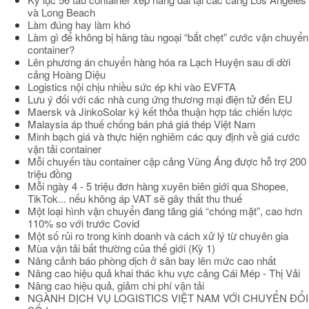
và Long Beach
Làm đúng hay làm khó
Làm gì để không bị hãng tàu ngoại “bắt chẹt” cước vận chuyển
container?
Lên phương án chuyển hàng hóa ra Lạch Huyện sau di dời
cảng Hoàng Diệu
Logistics nội chịu nhiều sức ép khi vào EVFTA
Lưu ý đối với các nhà cung ứng thương mại điện tử đến EU
Maersk và JinkoSolar ký kết thỏa thuận hợp tác chiến lược
Malaysia áp thuế chống bán phá giá thép Việt Nam
Minh bạch giá và thực hiện nghiêm các quy định về giá cước
vận tải container
Mỗi chuyến tàu container cập cảng Vũng Áng được hỗ trợ 200
triệu đồng
Mỗi ngày 4 - 5 triệu đơn hàng xuyên biên giới qua Shopee,
TikTok... nếu không áp VAT sẽ gây thất thu thuế
Một loại hình vận chuyển đang tăng giá “chóng mặt”, cao hơn
110% so với trước Covid
Một số rủi ro trong kinh doanh và cách xử lý từ chuyên gia
Mùa vận tải bất thường của thế giới (Kỳ 1)
Nâng cảnh báo phòng dịch ở sân bay lên mức cao nhất
Nâng cao hiệu quả khai thác khu vực cảng Cái Mép - Thị Vải
Nâng cao hiệu quả, giảm chi phí vận tải
NGÀNH DỊCH VỤ LOGISTICS VIỆT NAM VỚI CHUYỂN ĐỔI