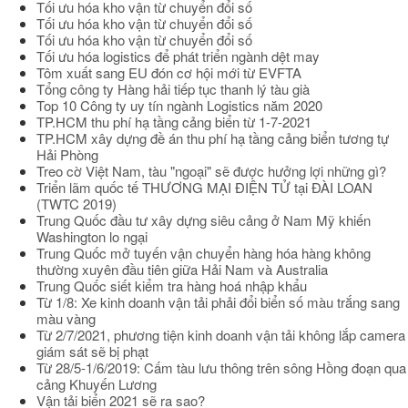
Tối ưu hóa kho vận từ chuyển đổi số
Tối ưu hóa kho vận từ chuyển đổi số
Tối ưu hóa kho vận từ chuyển đổi số
Tối ưu hóa logistics để phát triển ngành dệt may
Tôm xuất sang EU đón cơ hội mới từ EVFTA
Tổng công ty Hàng hải tiếp tục thanh lý tàu già
Top 10 Công ty uy tín ngành Logistics năm 2020
TP.HCM thu phí hạ tầng cảng biển từ 1-7-2021
TP.HCM xây dựng đề án thu phí hạ tầng cảng biển tương tự
Hải Phòng
Treo cờ Việt Nam, tàu "ngoại" sẽ được hưởng lợi những gì?
Triển lãm quốc tế THƯƠNG MẠI ĐIỆN TỬ tại ĐÀI LOAN
(TWTC 2019)
Trung Quốc đầu tư xây dựng siêu cảng ở Nam Mỹ khiến
Washington lo ngại
Trung Quốc mở tuyến vận chuyển hàng hóa hàng không
thường xuyên đầu tiên giữa Hải Nam và Australia
Trung Quốc siết kiểm tra hàng hoá nhập khẩu
Từ 1/8: Xe kinh doanh vận tải phải đổi biển số màu trắng sang
màu vàng
Từ 2/7/2021, phương tiện kinh doanh vận tải không lắp camera
giám sát sẽ bị phạt
Từ 28/5-1/6/2019: Cấm tàu lưu thông trên sông Hồng đoạn qua
cảng Khuyến Lương
Vận tải biển 2021 sẽ ra sao?