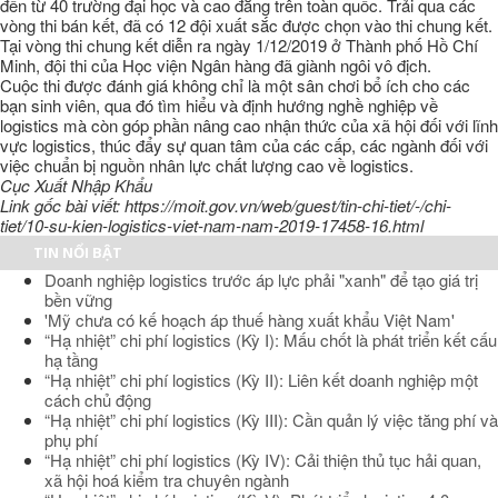
đến từ 40 trường đại học và cao đẳng trên toàn quốc. Trải qua các
vòng thi bán kết, đã có 12 đội xuất sắc được chọn vào thi chung kết.
Tại vòng thi chung kết diễn ra ngày 1/12/2019 ở Thành phố Hồ Chí
Minh, đội thi của Học viện Ngân hàng đã giành ngôi vô địch.
Cuộc thi được đánh giá không chỉ là một sân chơi bổ ích cho các
bạn sinh viên, qua đó tìm hiểu và định hướng nghề nghiệp về
logistics mà còn góp phần nâng cao nhận thức của xã hội đối với lĩnh
vực logistics, thúc đẩy sự quan tâm của các cấp, các ngành đối với
việc chuẩn bị nguồn nhân lực chất lượng cao về logistics.
Cục Xuất Nhập Khẩu
Link gốc bài viết: https://moit.gov.vn/web/guest/tin-chi-tiet/-/chi-
tiet/10-su-kien-logistics-viet-nam-nam-2019-17458-16.html
TIN NỔI BẬT
Doanh nghiệp logistics trước áp lực phải "xanh" để tạo giá trị
bền vững
'Mỹ chưa có kế hoạch áp thuế hàng xuất khẩu Việt Nam'
“Hạ nhiệt” chi phí logistics (Kỳ I): Mấu chốt là phát triển kết cấu
hạ tầng
“Hạ nhiệt” chi phí logistics (Kỳ II): Liên kết doanh nghiệp một
cách chủ động
“Hạ nhiệt” chi phí logistics (Kỳ III): Cần quản lý việc tăng phí và
phụ phí
“Hạ nhiệt” chi phí logistics (Kỳ IV): Cải thiện thủ tục hải quan,
xã hội hoá kiểm tra chuyên ngành