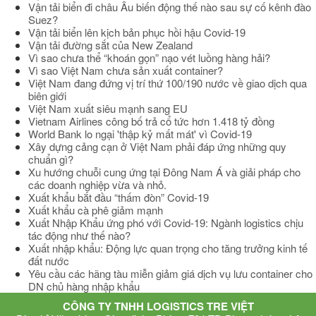
Vận tải biển đi châu Âu biến động thế nào sau sự cố kênh đào
Suez?
Vận tải biển lên kịch bản phục hồi hậu Covid-19
Vận tải đường sắt của New Zealand
Vì sao chưa thể “khoán gọn” nạo vét luồng hàng hải?
Vì sao Việt Nam chưa sản xuất container?
Việt Nam đang đứng vị trí thứ 100/190 nước về giao dịch qua
biên giới
Việt Nam xuất siêu mạnh sang EU
Vietnam Airlines công bố trả cổ tức hơn 1.418 tỷ đồng
World Bank lo ngại 'thập kỷ mất mát' vì Covid-19
Xây dựng cảng cạn ở Việt Nam phải đáp ứng những quy
chuẩn gì?
Xu hướng chuỗi cung ứng tại Đông Nam Á và giải pháp cho
các doanh nghiệp vừa và nhỏ.
Xuất khẩu bắt đầu “thấm đòn” Covid-19
Xuất khẩu cà phê giảm mạnh
Xuất Nhập Khẩu ứng phó với Covid-19: Ngành logistics chịu
tác động như thế nào?
Xuất nhập khẩu: Động lực quan trọng cho tăng trưởng kinh tế
đất nước
Yêu cầu các hãng tàu miễn giảm giá dịch vụ lưu container cho
DN chủ hàng nhập khẩu
CÔNG TY TNHH LOGISTICS TRE VIỆT