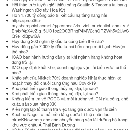
Hội thảo trực tuyến giới thiệu cảng Seattle & Tacoma tại bang
Washington (Bờ tây Hoa Kỳ)
Hơn 1.700 tỷ đồng bảo trì kết cấu hạ tầng hàng hải
https://pruo365-
my.sharepoint.com/:f:/g/personal/vtx_viet_prudential_com_vn/
En4xf4pX4vZIg_5UO1oz2O0BRnqP4MV2ehQRZWh5v2UwS
Q?e=dQpwGA
Huy động 200 nghìn tỷ đầu tư cảng biển thế nào?
Huy động gần 7.000 tỷ đầu tư hai bến cảng mới Lạch Huyện
thế nào?
ICAO ban hành hướng dẫn y tế khi ngành hàng không hoạt
động trở lại
IMO quy định khắt khe, doanh nghiệp vận tải biển vượt ải thế
nào?
Khảo sát của Nikkei: 70% doanh nghiệp Nhật thực hiện kế
hoạch thay đổi chuỗi cung ứng hậu Covid-19
Khó phát triển giao thông thủy nội địa, tại sao?
Khó phát triển giao thông thủy nội địa, tại sao?
Không kiểm tra về PCCC và môi trường với DN gia công, chế
xuất, sản xuất hàng XK
Kiến nghị lập tổ thanh tra việc tăng giá cước vận tải biển
Kuehne Nagel ra mắt nền tảng cước trí tuệ nhân tạo
etrucKNow.com cho các chuyến hàng vận tải đường bộ trong
khu vực châu Á Thái Bình Dương
Kỷ lục 56 tàu container xếp hàng dài tại các cảng Los Angeles