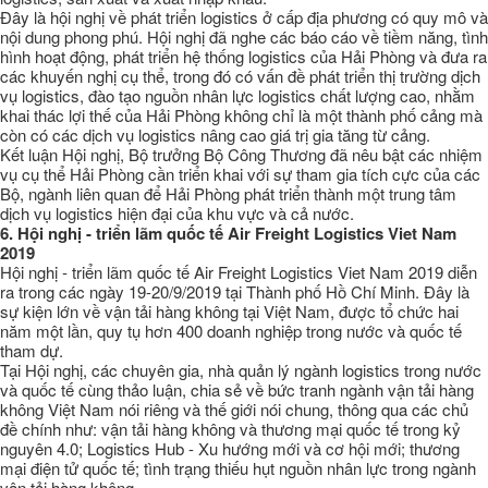
Đây là hội nghị về phát triển logistics ở cấp địa phương có quy mô và
nội dung phong phú. Hội nghị đã nghe các báo cáo về tiềm năng, tình
hình hoạt động, phát triển hệ thống logistics của Hải Phòng và đưa ra
các khuyến nghị cụ thể, trong đó có vấn đề phát triển thị trường dịch
vụ logistics, đào tạo nguồn nhân lực logistics chất lượng cao, nhằm
khai thác lợi thế của Hải Phòng không chỉ là một thành phố cảng mà
còn có các dịch vụ logistics nâng cao giá trị gia tăng từ cảng.
Kết luận Hội nghị, Bộ trưởng Bộ Công Thương đã nêu bật các nhiệm
vụ cụ thể Hải Phòng cần triển khai với sự tham gia tích cực của các
Bộ, ngành liên quan để Hải Phòng phát triển thành một trung tâm
dịch vụ logistics hiện đại của khu vực và cả nước.
6.
Hội nghị - triển lãm quốc tế Air Freight Logistics Viet Nam
2019
Hội nghị - triển lãm quốc tế Air Freight Logistics Viet Nam 2019 diễn
ra trong các ngày 19-20/9/2019 tại Thành phố Hồ Chí Minh. Đây là
sự kiện lớn về vận tải hàng không tại Việt Nam, được tổ chức hai
năm một lần, quy tụ hơn 400 doanh nghiệp trong nước và quốc tế
tham dự.
Tại Hội nghị, các chuyên gia, nhà quản lý ngành logistics trong nước
và quốc tế cùng thảo luận, chia sẻ về bức tranh ngành vận tải hàng
không Việt Nam nói riêng và thế giới nói chung, thông qua các chủ
đề chính như: vận tải hàng không và thương mại quốc tế trong kỷ
nguyên 4.0; Logistics Hub - Xu hướng mới và cơ hội mới; thương
mại điện tử quốc tế; tình trạng thiếu hụt nguồn nhân lực trong ngành
vận tải hàng không...