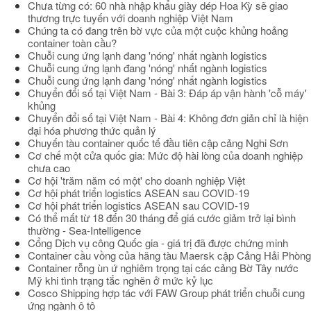
Chưa từng có: 60 nhà nhập khẩu giày dép Hoa Kỳ sẽ giao
thương trực tuyến với doanh nghiệp Việt Nam
Chúng ta có đang trên bờ vực của một cuộc khủng hoảng
container toàn cầu?
Chuỗi cung ứng lạnh đang 'nóng' nhất ngành logistics
Chuỗi cung ứng lạnh đang 'nóng' nhất ngành logistics
Chuỗi cung ứng lạnh đang 'nóng' nhất ngành logistics
Chuyển đổi số tại Việt Nam - Bài 3: Đáp áp vận hành 'cỗ máy'
khủng
Chuyển đổi số tại Việt Nam - Bài 4: Không đơn giản chỉ là hiện
đại hóa phương thức quản lý
Chuyến tàu container quốc tế đầu tiên cập cảng Nghi Sơn
Cơ chế một cửa quốc gia: Mức độ hài lòng của doanh nghiệp
chưa cao
Cơ hội 'trăm năm có một' cho doanh nghiệp Việt
Cơ hội phát triển logistics ASEAN sau COVID-19
Cơ hội phát triển logistics ASEAN sau COVID-19
Có thể mất từ 18 đến 30 tháng để giá cước giảm trở lại bình
thường - Sea-Intelligence
Cổng Dịch vụ công Quốc gia - giá trị đã được chứng minh
Container cầu vồng của hãng tàu Maersk cập Cảng Hải Phòng
Container rỗng ùn ứ nghiêm trọng tại các cảng Bờ Tây nước
Mỹ khi tình trạng tắc nghẽn ở mức kỷ lục
Cosco Shipping hợp tác với FAW Group phát triển chuỗi cung
ứng ngành ô tô