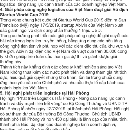
logistics, tăng năng lực cạnh tranh của các doanh nghiệp Việt Nam.
4.
Giải pháp công nghệ logistics của Việt Nam đoạt giải Vô địch
Startup World Cup 2019
Trong vòng chung kết cuộc thi Startup World Cup 2019 diễn ra San
Francisco (Mỹ) ngày 17/5/2019, startup Abivin của Việt Nam xuất
sắc giành ngôi vô địch cùng phần thưởng 1 triệu USD.
Trong xu hướng phát triển các giải pháp công nghệ để giải quyết các
bất cập trong logistics truyền thống, bằng ứng dụng các nền tảng
công nghệ tiến tiến và phù hợp với các điểm đặc thù của khu vực và
thế giới, Abivin đại diện cho Việt Nam đã vượt qua trên 30.000 công
ty khởi nghiệp trên toàn cầu tham gia dự thi và giành được giải
thưởng này.
Thành tích này khẳng định các công ty khởi nghiệp sáng tạo Việt
Nam không thua kém các nước phát triển và đang tham gia rất tích
cực, hiệu quả giải quyết những khó khăn, tồn tại trong chuỗi cung
ứng theo yêu cầu của Chính phủ và nhu cầu thực tế cấp bách của
ngành logistics Việt Nam.
5.
Hội nghị phát triển logistics tại Hải Phòng
Hội nghị “Phát triển Logistics Hải Phòng - Nâng cao năng lực cạnh
tranh và đẩy mạnh liên kết vùng” do Bộ Công Thương và UBND TP
Hải Phòng tổ chức ngày 12/7/2019 tại thành phố Hải Phòng. Hội nghị
có sự tham dự của Bộ trưởng Bộ Công Thương, Chủ tịch UBND
thành phố Hải Phòng và hơn 450 đại biểu là lãnh đạo của nhiều tỉnh,
thành phía Bắc, đại diện các doanh nghiệp kinh doanh dịch vụ
logistics, sản xuất và xuất nhập khẩu.