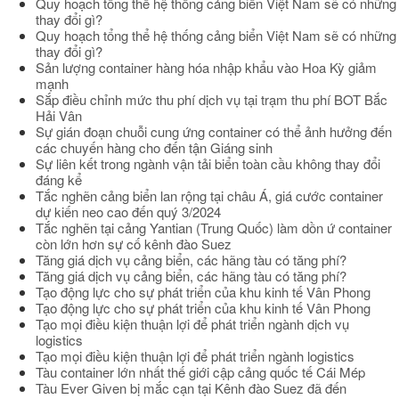
Quy hoạch tổng thể hệ thống cảng biển Việt Nam sẽ có những
thay đổi gì?
Quy hoạch tổng thể hệ thống cảng biển Việt Nam sẽ có những
thay đổi gì?
Sản lượng container hàng hóa nhập khẩu vào Hoa Kỳ giảm
mạnh
Sắp điều chỉnh mức thu phí dịch vụ tại trạm thu phí BOT Bắc
Hải Vân
Sự gián đoạn chuỗi cung ứng container có thể ảnh hưởng đến
các chuyến hàng cho đến tận Giáng sinh
Sự liên kết trong ngành vận tải biển toàn cầu không thay đổi
đáng kể
Tắc nghẽn cảng biển lan rộng tại châu Á, giá cước container
dự kiến neo cao đến quý 3/2024
Tắc nghẽn tại cảng Yantian (Trung Quốc) làm dồn ứ container
còn lớn hơn sự cố kênh đào Suez
Tăng giá dịch vụ cảng biển, các hãng tàu có tăng phí?
Tăng giá dịch vụ cảng biển, các hãng tàu có tăng phí?
Tạo động lực cho sự phát triển của khu kinh tế Vân Phong
Tạo động lực cho sự phát triển của khu kinh tế Vân Phong
Tạo mọi điều kiện thuận lợi để phát triển ngành dịch vụ
logistics
Tạo mọi điều kiện thuận lợi để phát triển ngành logistics
Tàu container lớn nhất thế giới cập cảng quốc tế Cái Mép
Tàu Ever Given bị mắc cạn tại Kênh đào Suez đã đến