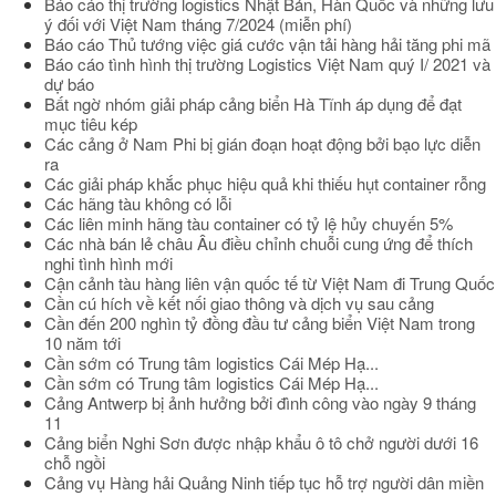
Báo cáo thị trường logistics Nhật Bản, Hàn Quốc và những lưu
ý đối với Việt Nam tháng 7/2024 (miễn phí)
Báo cáo Thủ tướng việc giá cước vận tải hàng hải tăng phi mã
Báo cáo tình hình thị trường Logistics Việt Nam quý I/ 2021 và
dự báo
Bất ngờ nhóm giải pháp cảng biển Hà Tĩnh áp dụng để đạt
mục tiêu kép
Các cảng ở Nam Phi bị gián đoạn hoạt động bởi bạo lực diễn
ra
Các giải pháp khắc phục hiệu quả khi thiếu hụt container rỗng
Các hãng tàu không có lỗi
Các liên minh hãng tàu container có tỷ lệ hủy chuyến 5%
Các nhà bán lẻ châu Âu điều chỉnh chuỗi cung ứng để thích
nghi tình hình mới
Cận cảnh tàu hàng liên vận quốc tế từ Việt Nam đi Trung Quốc
Cần cú hích về kết nối giao thông và dịch vụ sau cảng
Cần đến 200 nghìn tỷ đồng đầu tư cảng biển Việt Nam trong
10 năm tới
Cần sớm có Trung tâm logistics Cái Mép Hạ...
Cần sớm có Trung tâm logistics Cái Mép Hạ...
Cảng Antwerp bị ảnh hưởng bởi đình công vào ngày 9 tháng
11
Cảng biển Nghi Sơn được nhập khẩu ô tô chở người dưới 16
chỗ ngồi
Cảng vụ Hàng hải Quảng Ninh tiếp tục hỗ trợ người dân miền