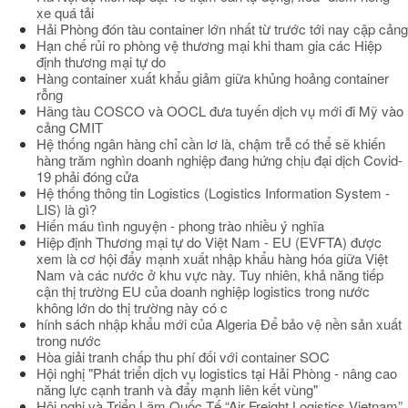
xe quá tải
Hải Phòng đón tàu container lớn nhất từ trước tới nay cập cảng
Hạn chế rủi ro phòng vệ thương mại khi tham gia các Hiệp
định thương mại tự do
Hàng container xuất khẩu giảm giữa khủng hoảng container
rỗng
Hãng tàu COSCO và OOCL đưa tuyến dịch vụ mới đi Mỹ vào
cảng CMIT
Hệ thống ngân hàng chỉ cần lơ là, chậm trễ có thể sẽ khiến
hàng trăm nghìn doanh nghiệp đang hứng chịu đại dịch Covid-
19 phải đóng cửa
Hệ thống thông tin Logistics (Logistics Information System -
LIS) là gì?
Hiến máu tình nguyện - phong trào nhiều ý nghĩa
Hiệp định Thương mại tự do Việt Nam - EU (EVFTA) được
xem là cơ hội đẩy mạnh xuất nhập khẩu hàng hóa giữa Việt
Nam và các nước ở khu vực này. Tuy nhiên, khả năng tiếp
cận thị trường EU của doanh nghiệp logistics trong nước
không lớn do thị trường này có c
hính sách nhập khẩu mới của Algeria Để bảo vệ nền sản xuất
trong nước
Hòa giải tranh chấp thu phí đối với container SOC
Hội nghị "Phát triển dịch vụ logistics tại Hải Phòng - nâng cao
năng lực cạnh tranh và đẩy mạnh liên kết vùng"
Hội nghị và Triển Lãm Quốc Tế “Air Freight Logistics Vietnam”